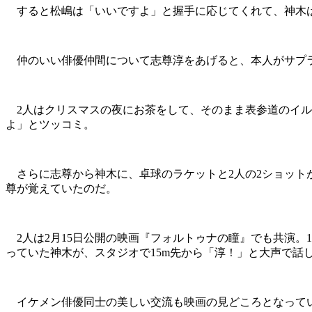
すると松嶋は「いいですよ」と握手に応じてくれて、神木は
仲のいい俳優仲間について志尊淳をあげると、本人がサプラ
2人はクリスマスの夜にお茶をして、そのまま表参道のイル
よ」とツッコミ。
さらに志尊から神木に、卓球のラケットと2人の2ショット
尊が覚えていたのだ。
2人は2月15日公開の映画『フォルトゥナの瞳』でも共演。
っていた神木が、スタジオで15m先から「淳！」と大声で話
イケメン俳優同士の美しい交流も映画の見どころとなって