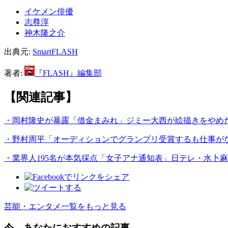
イケメン俳優
志尊淳
神木隆之介
出典元:
SmartFLASH
著者:
『FLASH』編集部
【関連記事】
・岡村隆史が暴露「借金まみれ」ジミー大西が絵描きをやめ
・野村周平「オーディションでグランプリ受賞するも仕事が
・業界人195名が本気採点「女子アナ通知表」日テレ・水卜
芸能・エンタメ一覧をもっと見る
今、あなたにおすすめの記事