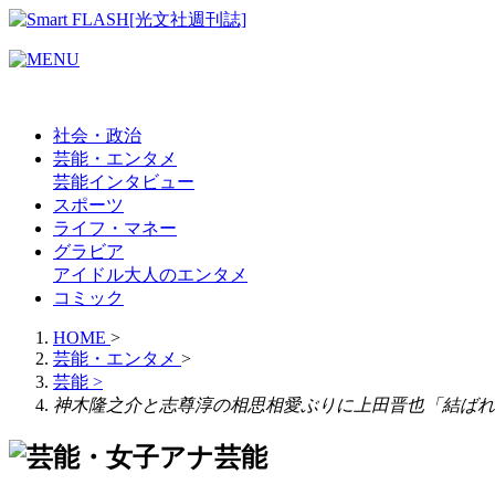
社会・政治
芸能・エンタメ
芸能
インタビュー
スポーツ
ライフ・マネー
グラビア
アイドル
大人のエンタメ
コミック
HOME
>
芸能・エンタメ
>
芸能
>
神木隆之介と志尊淳の相思相愛ぶりに上田晋也「結ばれ
芸能