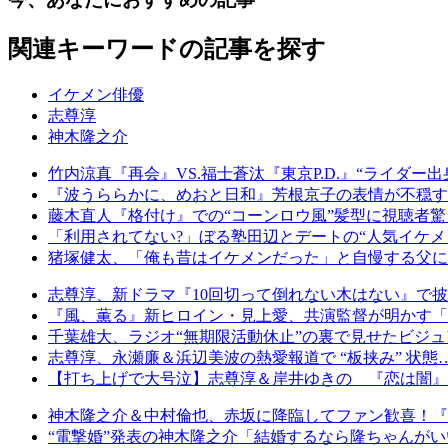
関連キーワードの記事を探す
イケメン俳優
志尊淳
神木隆之介
竹内涼真『再会』VS.福士蒼汰『東京P.D.』“ライダ
『波うららかに、めおと日和』芳根京子の表情が不穏す
藤木直人『格付け』での“コーンロウ風”髪型に視聴者驚
「利用されてない?」ぼる塾田辺とデートの“人気イケメ
猪塚健太、「俺も昔はイケメンだった」と自慢する父に
志尊淳、新ドラマ『10回切って倒れない木はない』で披
『風、薫る』新ヒロイン・見上愛、共演監督が明かす「
千葉雄大、ラジオ“無期限活動休止”の裏で見せたビジュ
志尊淳、永瀬廉＆浜辺美波の熱愛報道で “板挟み” 状態
【打ち上げで大号泣】志尊淳＆岸井ゆきの 『恋は闇』
神木隆之介＆中村倫也、赤坂に降臨してファン歓喜！『君
“電撃婚”発表の神木隆之介「結婚するなら隆ちゃんがい