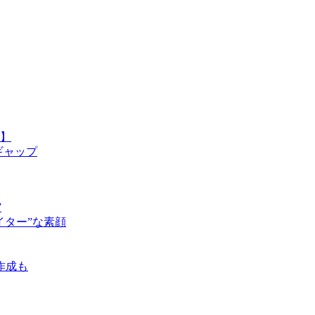
】
ギャップ
”
ター”な素顔
作成も