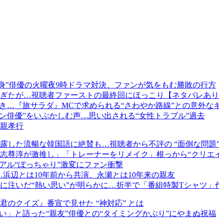
ー出身”俳優の火曜夜9時ドラマ対決、ファンが気をもむ勝敗の行方
ぎたが…視聴者ファーストの最終回にほっこり【ネタバレあり
き…『旅サラダ』MCで求められる“さわやか路線”との意外な
ン俳優”をいぶかしむ声…思い出される“女性トラブル”過去
親孝行
露した流暢な韓国語に絶賛も…視聴者から不評の “面倒な問題
志尊淳が激推し」「トレーナーをリメイク」根っから“クリエイ
アル“ぽっちゃり”激変にファン衝撃
…浜辺とは10年前から共演、永瀬とは10年来の親友
に注いだ“熱い思い”が明らかに…折半で「番組特製Tシャツ」
のクイズ』番宣で見せた “神対応” とは
い」と語った“親友”俳優との“タイミングかぶり”にやまぬ祝福