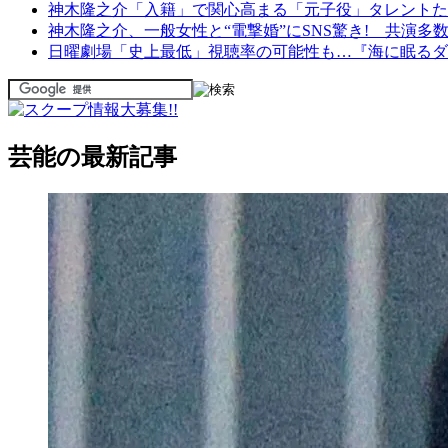
神木隆之介「入籍」で関心高まる「元子役」タレントた
神木隆之介、一般女性と“電撃婚”にSNS驚き! 共演多
日曜劇場「史上最低」視聴率の可能性も…『海に眠るダ
芸能の最新記事