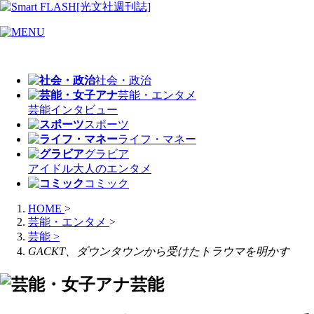
社会・政治
芸能・エンタメ
芸能
インタビュー
スポーツ
ライフ・マネー
グラビア
アイドル
大人のエンタメ
コミック
HOME
>
芸能・エンタメ
>
芸能
>
GACKT、ダウンタウンから受けたトラウマを明かす
芸能