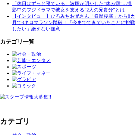
「休日はずっと寝ている」波瑠が明かした“休み癖”…撮
影中のフジドラマで彼女を支える“2人の兄貴分”とは
【インタビュー】ひろみちお兄さん「脊髄梗塞」から8カ
月で3キロマラソン踏破！「今までできていたことに挑戦
したい」絶えない熱意
カテゴリ一覧
カテゴリ