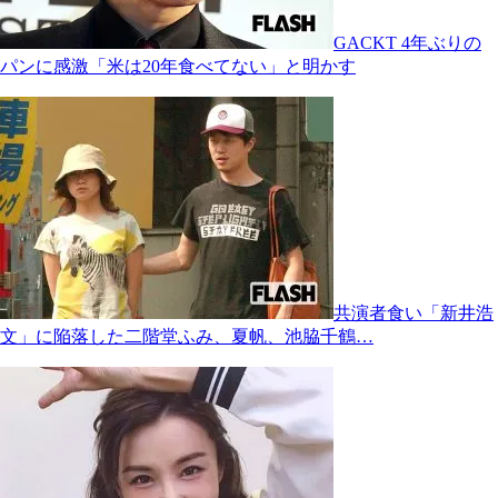
GACKT 4年ぶりの
パンに感激「米は20年食べてない」と明かす
共演者食い「新井浩
文」に陥落した二階堂ふみ、夏帆、池脇千鶴…