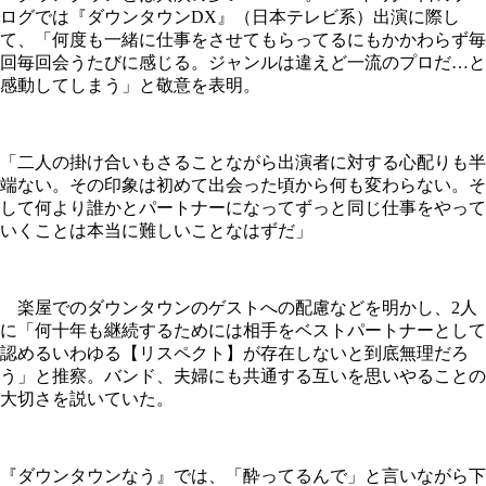
ログでは『ダウンタウンDX』（日本テレビ系）出演に際し
て、「何度も一緒に仕事をさせてもらってるにもかかわらず毎
回毎回会うたびに感じる。ジャンルは違えど一流のプロだ…と
感動してしまう」と敬意を表明。
「二人の掛け合いもさることながら出演者に対する心配りも半
端ない。その印象は初めて出会った頃から何も変わらない。そ
して何より誰かとパートナーになってずっと同じ仕事をやって
いくことは本当に難しいことなはずだ」
楽屋でのダウンタウンのゲストへの配慮などを明かし、2人
に「何十年も継続するためには相手をベストパートナーとして
認めるいわゆる【リスペクト】が存在しないと到底無理だろ
う」と推察。バンド、夫婦にも共通する互いを思いやることの
大切さを説いていた。
『ダウンタウンなう』では、「酔ってるんで」と言いながら下