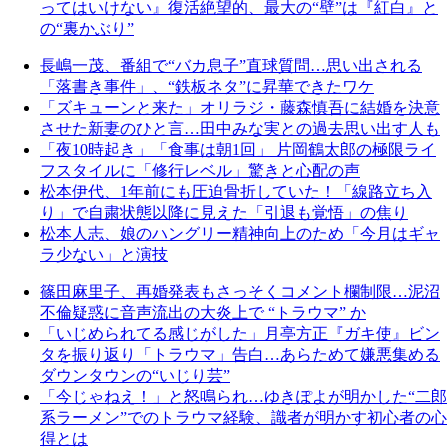
ってはいけない』復活絶望的、最大の“壁”は『紅白』と
の“裏かぶり”
長嶋一茂、番組で“バカ息子”直球質問…思い出される
「落書き事件」、“鉄板ネタ”に昇華できたワケ
「ズキューンと来た」オリラジ・藤森慎吾に結婚を決意
させた新妻のひと言…田中みな実との過去思い出す人も
「夜10時起き」「食事は朝1回」 片岡鶴太郎の極限ライ
フスタイルに「修行レベル」驚きと心配の声
松本伊代、1年前にも圧迫骨折していた！「線路立ち入
り」で自粛状態以降に見えた「引退も覚悟」の焦り
松本人志、娘のハングリー精神向上のため「今月はギャ
ラ少ない」と演技
篠田麻里子、再婚発表もさっそくコメント欄制限…泥沼
不倫疑惑に音声流出の大炎上で “トラウマ” か
「いじめられてる感じがした」月亭方正『ガキ使』ビン
タを振り返り「トラウマ」告白…あらためて嫌悪集める
ダウンタウンの“いじり芸”
「今じゃねえ！」と怒鳴られ…ゆきぽよが明かした“二郎
系ラーメン”でのトラウマ経験、識者が明かす初心者の心
得とは