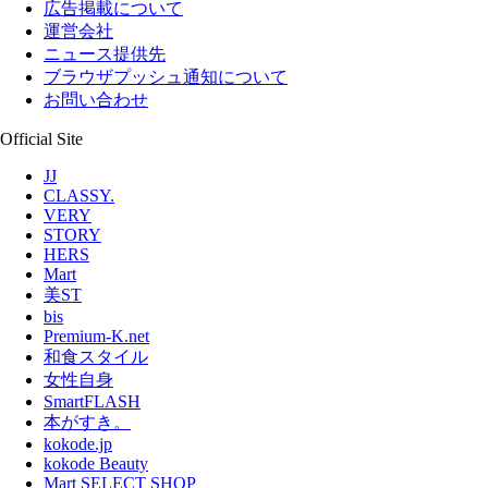
広告掲載について
運営会社
ニュース提供先
ブラウザプッシュ通知について
お問い合わせ
Official Site
JJ
CLASSY.
VERY
STORY
HERS
Mart
美ST
bis
Premium-K.net
和食スタイル
女性自身
SmartFLASH
本がすき。
kokode.jp
kokode Beauty
Mart SELECT SHOP