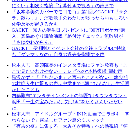
にくい」相次ぐ指摘「字幕付きで観る」の声まで
『坂本冬美のカバーでモゴモゴ』第1回／GACKT『サク
ラ、散ル…』、演歌歌手のわたしが歌ったらおもしろい
化学反応が起きるかも
GACKT、知人の誕生日プレゼントに“80万円ポケカ”購
入、真偽めぐり議論沸騰『格付けチェック』無敗男が
「もはやわからん」
GACKT 長渕剛とイベント会社の金銭トラブルに持論
も「ダンマリなの」自身の過去を指摘する声
松本人志、高須院長のインスタ登場にファン歓喜も「こ
こで見たいわけやない」テレビへの“本格復帰”望む声
黒沢かずこ「『ただいま』と言ったことがない」幼少期
の壮絶人生に驚きの声…中学まで “朝ごはんなし” 生活明
かしたことも
内藤剛志“エンタテインメントの師匠”はダウンタウン・
浜田「一生の宝みたいな“気づき”をたくさんいただい
た」
松本人志 アイドルグループ・INIと動画でコラボも「関
わらないで」露呈したファン層のミスマッチ
『有吉の壁』に集まる「大みそか特番」への熱視線『笑