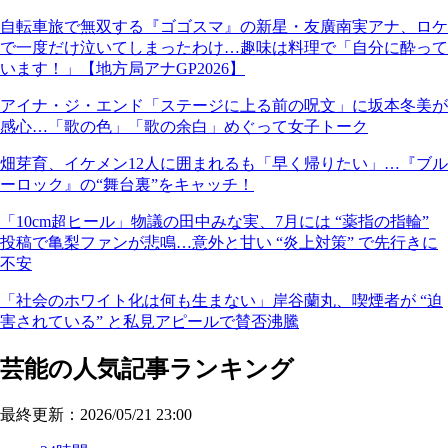
自転車旅で無双する『ゴゴスマ』の新星・友廣南実アナ、ロケ
で一度だけ泣いてしまったわけ…趣味は料理で「自分に酔って
います！」【地方局アナGP2026】
アイナ・ジ・エンド「ステージに上る前の呪文」に坂本冬美が
感心…「歌の色」「歌の余白」めぐって女子トーク
畑芽育、イケメン12人に囲まれるも「早く帰りたい」…『ブル
ーロック』の“舞台裏”をキャッチ！
「10cm超ヒール」物議の田中みな実、7月には “薬指の指輪”
投稿で亀梨ファンが悲鳴…意外と甘い “炎上対策” で先行きに
不安
「社会のホワイト化は何も生まない」岸谷蘭丸、喫煙者が “迫
害されている” と私見アピールで賛否沸騰
芸能の人気記事ランキング
最終更新：2026/05/21 23:00