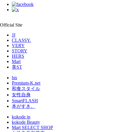
Official Site
JJ
CLASSY.
VERY
STORY
HERS
Mart
美ST
bis
Premium-K.net
和食スタイル
女性自身
SmartFLASH
本がすき。
kokode.jp
kokode Beauty
Mart SELECT SHOP