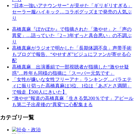
“日本一強いアナウンサー” が見せた「ギリギリすぎる」
セーラー服ハイキック…コラボグッズまで発売の人気ぶ
り
高橋真麻『ぽかぽか』で指摘された「激やせ」と「声の
異変」…語っていた「2～3年ずっと具合悪い」の不調ぶ
り
高橋真麻がラジオで明かした「長期体調不良」声帯手術
もブログで報告、“やせすぎ”ビジュにファンが寄せる心
配
高橋真麻 出演番組で一部視聴者が指摘した“激やせ疑
惑”…昨年も同様の指摘に「スーパー元気です」
「女性が嫌いな女性フリーアナ」ランキング…バラエテ
ィに振り切った高橋真麻は3位、1位は「あざとさ満開」
で独走【500人にきいた】
“激やせ”報道の高橋真麻「生きる気200％です」アピール
も第二子出産後の“異変”に心配集まる
カテゴリ一覧