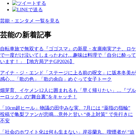
芸能・エンタメ 一覧を見る
芸能の新着記事
自転車旅で無双する『ゴゴスマ』の新星・友廣南実アナ、ロケ
で一度だけ泣いてしまったわけ…趣味は料理で「自分に酔って
います！」【地方局アナGP2026】
アイナ・ジ・エンド「ステージに上る前の呪文」に坂本冬美が
感心…「歌の色」「歌の余白」めぐって女子トーク
畑芽育、イケメン12人に囲まれるも「早く帰りたい」…『ブル
ーロック』の“舞台裏”をキャッチ！
「10cm超ヒール」物議の田中みな実、7月には “薬指の指輪”
投稿で亀梨ファンが悲鳴…意外と甘い “炎上対策” で先行きに
不安
「社会のホワイト化は何も生まない」岸谷蘭丸、喫煙者が “迫