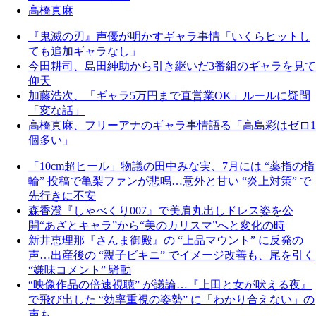
高橋真麻
『鬼滅の刃』声優が明かすギャラ事情「いくらヒットし
ても追加ギャラなし」
今田耕司、島田紳助から引き継いだ3番組のギャラを見て
仰天
加藤浩次、「ギャラ5万円まで直営業OK」ルールに疑問
「変な話」
高橋真麻、フリーアナのギャラ事情語る「高島彩はゼロ1
個多い」
「10cm超ヒール」物議の田中みな実、7月には “薬指の指
輪” 投稿で亀梨ファンが悲鳴…意外と甘い “炎上対策” で
先行きに不安
森香澄『しゃべくり007』で美肩丸出しドレス姿を公
開“あざとキャラ”から“美のカリスマ”へと変化の時
新井恵理那『さんま御殿』の “上品マウント” に反発の
声…出産後の “親子ビキニ” でイメージ改善も、尾を引く
“嫌味コメント” 騒動
“映像作品の倍速視聴” が議論…『上田と女が吠える夜』
で飛び出した “効率重視の姿勢” に「わかり合えない」の
声も