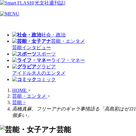
社会・政治
芸能・エンタメ
芸能
インタビュー
スポーツ
ライフ・マネー
グラビア
アイドル
大人のエンタメ
コミック
HOME
>
芸能・エンタメ
>
芸能
>
高橋真麻、フリーアナのギャラ事情語る「高島彩はゼロ1
個多い」
芸能