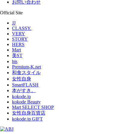
お問い合わせ
Official Site
JJ
CLASSY.
VERY
STORY
HERS
Mart
美ST
bis
Premium-K.net
和食スタイル
女性自身
SmartFLASH
本がすき。
kokode.jp
kokode Beauty
Mart SELECT SHOP
女性自身百貨店
kokode.jp GIFT