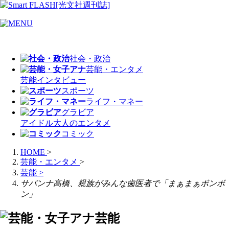
社会・政治
芸能・エンタメ
芸能
インタビュー
スポーツ
ライフ・マネー
グラビア
アイドル
大人のエンタメ
コミック
HOME
>
芸能・エンタメ
>
芸能
>
サバンナ高橋、親族がみんな歯医者で「まぁまぁボンボ
ン」
芸能