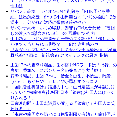
て、だいたい東京の人たち」…“攻めファッション” 貫く
理由は
サバンナ高橋、ライオンCM全削除も「NHK子ども番
組」は出演継続…かつて小山田圭吾は “いじめ騒動” で放
送中止、分かれた対応に視聴者冷ややか
サバンナ高橋「いじめ騒動」謝罪もCM見合わせ…“裏回
しの達人”に懸念される唯一の“冠番組”の行方
中山功太 いじめ告発から一転の長文謝罪も「優しい人
がキツく当たられる典型？」一部で違和感の声
『水ダウ』プレゼンターとしてサバンナ高橋出演 “極寒
野球拳”企画に一部視聴者は“タイミングの悪さ”指摘
虫歯17本の霜降り粗品、歯が痛むNGワードは「ぱ行」の
言葉 番組名、スポンサー名の発音にも大苦戦！
霜降り粗品、虫歯17本に「借金と虫歯、不摂生、離婚、
うわっ、もぐらや！」せいやが思わずツッコミ
「国民皆歯科健診」議連の中心・山田宏議員が本誌に語
っていた“虫歯治療後進国”日本「銀歯は外国人にびっく
りされる！」
日歯連顧問・山田宏議員が訴える「銀歯じゃ外国人に笑
われる！」
「虫歯や歯周病を防ぐには糖質制限が有効」と歯科医が