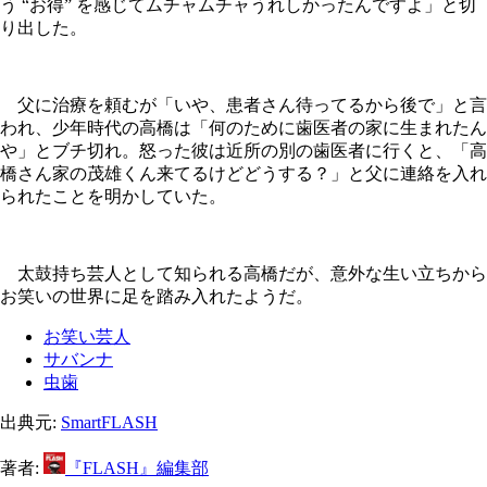
う “お得” を感じてムチャムチャうれしかったんですよ」と切
り出した。
父に治療を頼むが「いや、患者さん待ってるから後で」と言
われ、少年時代の高橋は「何のために歯医者の家に生まれたん
や」とブチ切れ。怒った彼は近所の別の歯医者に行くと、「高
橋さん家の茂雄くん来てるけどどうする？」と父に連絡を入れ
られたことを明かしていた。
太鼓持ち芸人として知られる高橋だが、意外な生い立ちから
お笑いの世界に足を踏み入れたようだ。
お笑い芸人
サバンナ
虫歯
出典元:
SmartFLASH
著者:
『FLASH』編集部