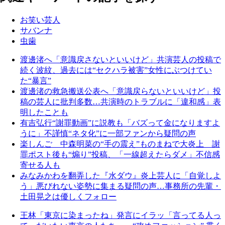
お笑い芸人
サバンナ
虫歯
渡邊渚へ「意識戻さないといいけど」共演芸人の投稿で
続く波紋、過去には“セクハラ被害”女性にぶつけてい
た“暴言”
渡邊渚の救急搬送公表へ「意識戻らないといいけど」投
稿の芸人に批判多数…共演時のトラブルに「違和感」表
明したことも
有吉弘行“謝罪動画”に説教も「バズって金になりますよ
うに」不謹慎“ネタ化”に一部ファンから疑問の声
楽しんご 中森明菜の“手の震え”ものまねで大炎上 謝
罪ポスト後も“煽り”投稿、「一線超えたらダメ」不信感
寄せる人も
みなみかわを翻弄した『水ダウ』炎上芸人に「自覚しよ
う」悪びれない姿勢に集まる疑問の声…事務所の先輩・
土田晃之は優しくフォロー
王林「東京に染まったね」発言にイラッ「言ってる人っ