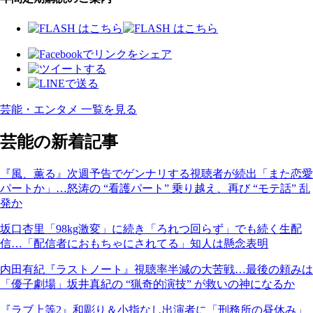
芸能・エンタメ 一覧を見る
芸能の新着記事
『風、薫る』次週予告でゲンナリする視聴者が続出「また恋愛
パートか」…怒涛の “看護パート” 乗り越え、再び “モテ話” 乱
発か
坂口杏里「98kg激変」に続き「ろれつ回らず」でも続く生配
信…「配信者におもちゃにされてる」知人は懸念表明
内田有紀『ラストノート』視聴率半減の大苦戦…最後の頼みは
「優子劇場」坂井真紀の “猟奇的演技” が救いの神になるか
『ラブ上等2』和彫り＆小指なし出演者に「刑務所の昼休み」