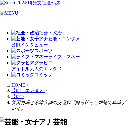
社会・政治
芸能・エンタメ
芸能
インタビュー
スポーツ
ライフ・マネー
グラビア
アイドル
大人のエンタメ
コミック
HOME
>
芸能・エンタメ
>
芸能
>
菅田将暉と米津玄師の交遊録「酔っ払って雑誌で卓球プ
レイ」
芸能