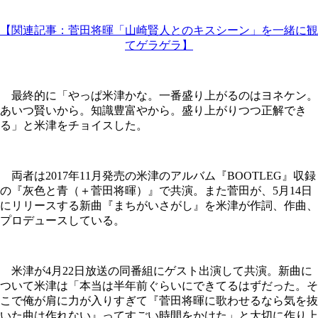
【関連記事：菅田将暉「山崎賢人とのキスシーン」を一緒に観
てゲラゲラ】
最終的に「やっぱ米津かな。一番盛り上がるのはヨネケン。
あいつ賢いから。知識豊富やから。盛り上がりつつ正解でき
る」と米津をチョイスした。
両者は2017年11月発売の米津のアルバム『BOOTLEG』収録
の『灰色と青（＋菅田将暉）』で共演。また菅田が、5月14日
にリリースする新曲『まちがいさがし』を米津が作詞、作曲、
プロデュースしている。
米津が4月22日放送の同番組にゲスト出演して共演。新曲に
ついて米津は「本当は半年前ぐらいにできてるはずだった。そ
こで俺が肩に力が入りすぎて『菅田将暉に歌わせるなら気を抜
いた曲は作れない』ってすごい時間をかけた」と大切に作り上