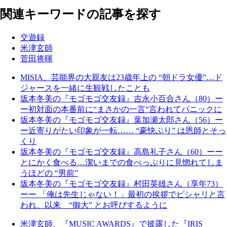
関連キーワードの記事を探す
交遊録
米津玄師
菅田将暉
MISIA、芸能界の大親友は23歳年上の “朝ドラ女優”…ド
ジャースを一緒に生観戦したことも
坂本冬美の『モゴモゴ交友録』吉永小百合さん（80）ー
ー初対面の本番前に“まさかの一言“言われてパニックに
坂本冬美の『モゴモゴ交友録』葉加瀬太郎さん（56）ー
ー近寄りがたい印象が一転…… “豪快ぶり” は恩師とそっ
くり
坂本冬美の『モゴモゴ交友録』高島礼子さん（60）ーー
とにかく食べる…潔いまでの食べっぷりに見惚れてしま
うほどの “男前”
坂本冬美の『モゴモゴ交友録』村田英雄さん（享年73）
ーー 「俺は先生じゃない！」最初の挨拶でピシャリと言
われ、以来 “御大” とお呼びするように
米津玄師、『MUSIC AWARDS』で披露した『IRIS