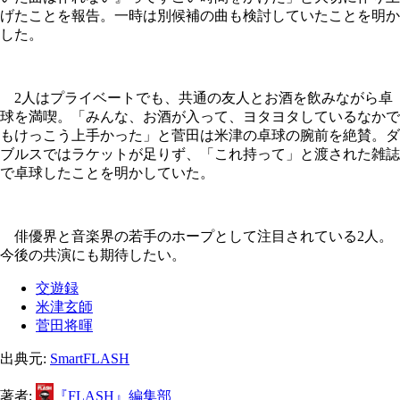
げたことを報告。一時は別候補の曲も検討していたことを明か
した。
2人はプライベートでも、共通の友人とお酒を飲みながら卓
球を満喫。「みんな、お酒が入って、ヨタヨタしているなかで
もけっこう上手かった」と菅田は米津の卓球の腕前を絶賛。ダ
ブルスではラケットが足りず、「これ持って」と渡された雑誌
で卓球したことを明かしていた。
俳優界と音楽界の若手のホープとして注目されている2人。
今後の共演にも期待したい。
交遊録
米津玄師
菅田将暉
出典元:
SmartFLASH
著者:
『FLASH』編集部