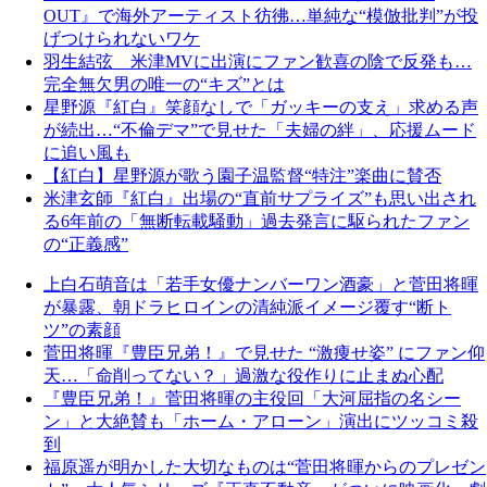
OUT』で海外アーティスト彷彿…単純な“模倣批判”が投
げつけられないワケ
羽生結弦 米津MVに出演にファン歓喜の陰で反発も…
完全無欠男の唯一の“キズ”とは
星野源『紅白』笑顔なしで「ガッキーの支え」求める声
が続出…“不倫デマ”で見せた「夫婦の絆」、応援ムード
に追い風も
【紅白】星野源が歌う園子温監督“特注”楽曲に賛否
米津玄師『紅白』出場の“直前サプライズ”も思い出され
る6年前の「無断転載騒動」過去発言に駆られたファン
の“正義感”
上白石萌音は「若手女優ナンバーワン酒豪」と菅田将暉
が暴露、朝ドラヒロインの清純派イメージ覆す“断ト
ツ”の素顔
菅田将暉『豊臣兄弟！』で見せた “激痩せ姿” にファン仰
天…「命削ってない？」過激な役作りに止まぬ心配
『豊臣兄弟！』菅田将暉の主役回「大河屈指の名シー
ン」と大絶賛も「ホーム・アローン」演出にツッコミ殺
到
福原遥が明かした大切なものは“菅田将暉からのプレゼン