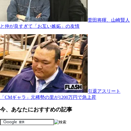
菅田将暉、山崎賢人
と仲が良すぎて「お互い嫉妬」の友情
引退アスリート
「CMギャラ」元稀勢の里が1200万円で急上昇
今、あなたにおすすめの記事