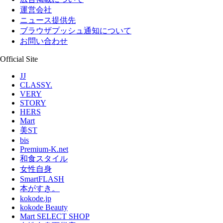
運営会社
ニュース提供先
ブラウザプッシュ通知について
お問い合わせ
Official Site
JJ
CLASSY.
VERY
STORY
HERS
Mart
美ST
bis
Premium-K.net
和食スタイル
女性自身
SmartFLASH
本がすき。
kokode.jp
kokode Beauty
Mart SELECT SHOP