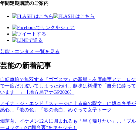
年間定期購読のご案内
芸能・エンタメ 一覧を見る
芸能の新着記事
自転車旅で無双する『ゴゴスマ』の新星・友廣南実アナ、ロケ
で一度だけ泣いてしまったわけ…趣味は料理で「自分に酔って
います！」【地方局アナGP2026】
アイナ・ジ・エンド「ステージに上る前の呪文」に坂本冬美が
感心…「歌の色」「歌の余白」めぐって女子トーク
畑芽育、イケメン12人に囲まれるも「早く帰りたい」…『ブル
ーロック』の“舞台裏”をキャッチ！