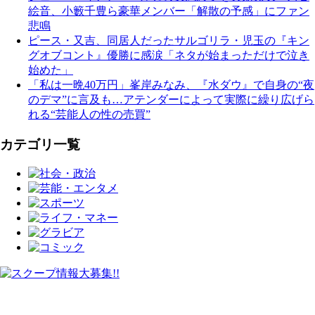
絵音、小籔千豊ら豪華メンバー「解散の予感」にファン
悲鳴
ピース・又吉、同居人だったサルゴリラ・児玉の『キン
グオブコント』優勝に感涙「ネタが始まっただけで泣き
始めた」
「私は一晩40万円」峯岸みなみ、『水ダウ』で自身の“夜
のデマ”に言及も…アテンダーによって実際に繰り広げら
れる“芸能人の性の売買”
カテゴリ一覧