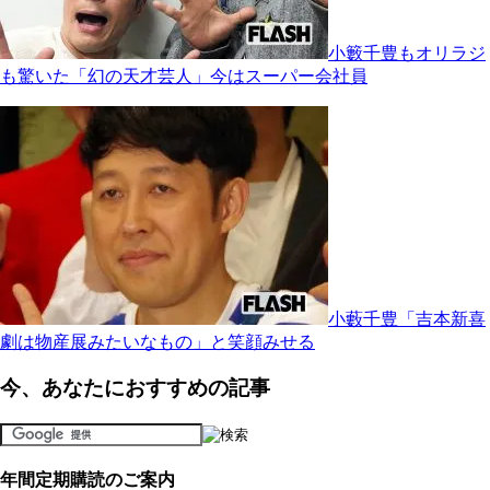
小籔千豊もオリラジ
も驚いた「幻の天才芸人」今はスーパー会社員
小藪千豊「吉本新喜
劇は物産展みたいなもの」と笑顔みせる
今、あなたにおすすめの記事
年間定期購読のご案内