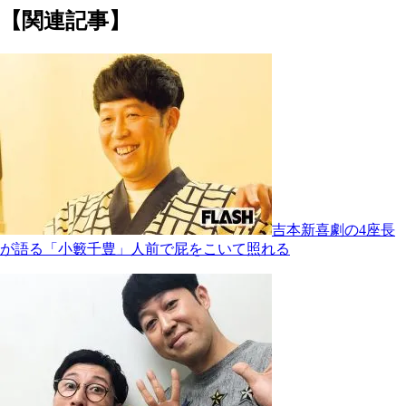
【関連記事】
吉本新喜劇の4座長
が語る「小籔千豊」人前で屁をこいて照れる