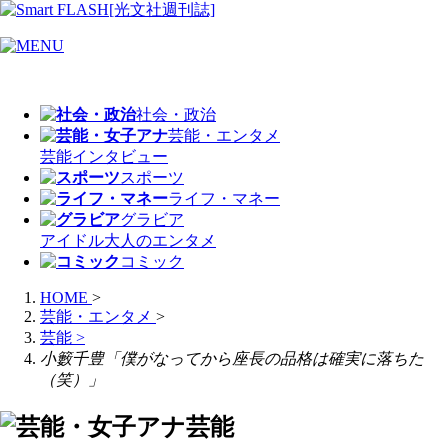
社会・政治
芸能・エンタメ
芸能
インタビュー
スポーツ
ライフ・マネー
グラビア
アイドル
大人のエンタメ
コミック
HOME
>
芸能・エンタメ
>
芸能
>
小籔千豊「僕がなってから座長の品格は確実に落ちた
（笑）」
芸能