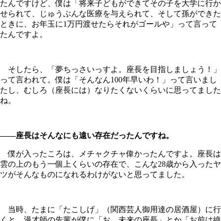
たんですけど、僕は「将来子どもができてその子を大学に行か
せられて、じゅうぶんな医療を与えられて、そして孫ができた
ときに、お年玉に1万円渡せたらそれがゴールや」って言って
たんですよ。
そしたら、「夢ちっさいっすよ。座長を目指しましょう！」
って言われて。僕は「そんなん100年早いわ！」って言いまし
たし、むしろ（座長には）なりたくないくらいに思ってました
ね。
――座長はそんなにも遠い存在だったんですね。
僕が入ったころは、メチャクチャ偉かったんですよ。座長は
雲の上のもう一個上くらいの存在で、こんな28歳から入ったヤ
ツがそんなものになれるわけがないと思ってました。
当時、たまに「たこしげ」（関西芸人御用達の居酒屋）に行
くと、漫才師の先輩が僕に「お、未来の座長」とか「お前は絶