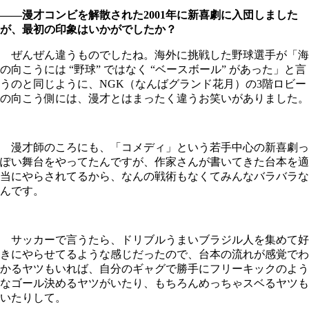
――漫才コンビを解散された2001年に新喜劇に入団しました
が、最初の印象はいかがでしたか？
ぜんぜん違うものでしたね。海外に挑戦した野球選手が「海
の向こうには “野球” ではなく “ベースボール” があった」と言
うのと同じように、NGK（なんばグランド花月）の3階ロビー
の向こう側には、漫才とはまったく違うお笑いがありました。
漫才師のころにも、「コメディ」という若手中心の新喜劇っ
ぽい舞台をやってたんですが、作家さんが書いてきた台本を適
当にやらされてるから、なんの戦術もなくてみんなバラバラな
んです。
サッカーで言うたら、ドリブルうまいブラジル人を集めて好
きにやらせてるような感じだったので、台本の流れが感覚でわ
かるヤツもいれば、自分のギャグで勝手にフリーキックのよう
なゴール決めるヤツがいたり、もちろんめっちゃスベるヤツも
いたりして。