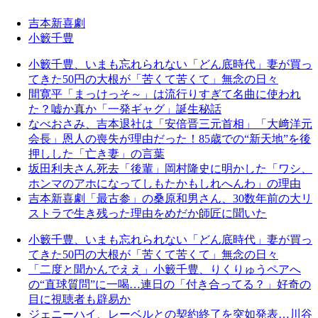
吉本新喜劇
小籔千豊
小籔千豊、いまも忘れられない「どん底時代」妻が買っ
てきた50円の大根が「苦くて苦くて」無念の日々
間寛平「まっけっそ～」は流行りすぎて名曲に使われ
た？嘘か真か「一発ギャグ」誕生秘話
なべおさみ、吉本退社は「安倍晋三元首相」「大﨑洋元
会長」恩人の喪失が理由だった！85歳での“新天地”を後
押しした「亡き妻」の言葉
坂田利夫さん死去「後輩」岡村隆史に明かした「ワシ、
ホンマのアホになってしもたかもしれへんわ」の理由
吉本新喜劇「最古参」の桑原和男さん、30数年前の大リ
ストラで生き残った理由をめだか師匠に聞いた
小籔千豊、いまも忘れられない「どん底時代」妻が買っ
てきた50円の大根が「苦くて苦くて」無念の日々
「二度と聞かんでええ」小籔千豊、りくりゅうペアへ
の“直球質問”に一喝…連日の「付き合ってる？」好奇の
目に視聴者も辟易か
ジェニーハイ、レーベルとの契約終了を突如発表…川谷