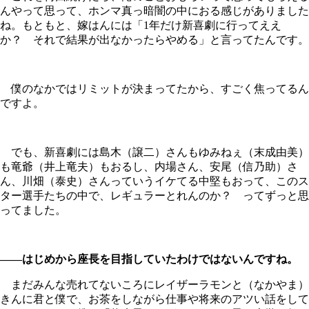
んやって思って、ホンマ真っ暗闇の中におる感じがありました
ね。もともと、嫁はんには「1年だけ新喜劇に行ってええ
か？ それで結果が出なかったらやめる」と言ってたんです。
僕のなかではリミットが決まってたから、すごく焦ってるん
ですよ。
でも、新喜劇には島木（譲二）さんもゆみねぇ（末成由美）
も竜爺（井上竜夫）もおるし、内場さん、安尾（信乃助）さ
ん、川畑（泰史）さんっていうイケてる中堅もおって、このス
ター選手たちの中で、レギュラーとれんのか？ ってずっと思
ってました。
――はじめから座長を目指していたわけではないんですね。
まだみんな売れてないころにレイザーラモンと（なかやま）
きんに君と僕で、お茶をしながら仕事や将来のアツい話をして