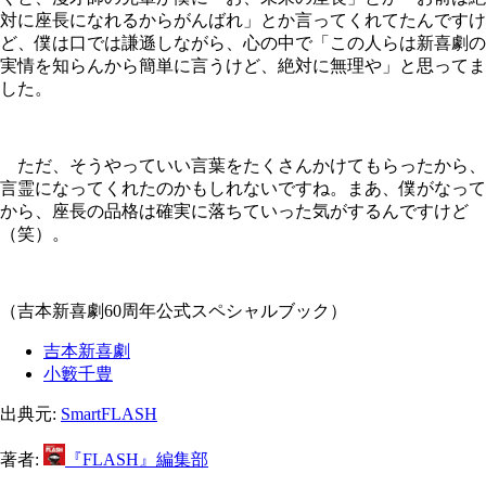
対に座長になれるからがんばれ」とか言ってくれてたんですけ
ど、僕は口では謙遜しながら、心の中で「この人らは新喜劇の
実情を知らんから簡単に言うけど、絶対に無理や」と思ってま
した。
ただ、そうやっていい言葉をたくさんかけてもらったから、
言霊になってくれたのかもしれないですね。まあ、僕がなって
から、座長の品格は確実に落ちていった気がするんですけど
（笑）。
（吉本新喜劇60周年公式スペシャルブック）
吉本新喜劇
小籔千豊
出典元:
SmartFLASH
著者:
『FLASH』編集部