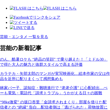
芸能・エンタメ 一覧を見る
芸能の新着記事
のん、酷暑ロケも “絶品の笑顔” で乗り越えた！「ミドル30」
で得た大人の魅力と抜群スタイルで高まる評価
カラテカ・矢部太郎のマンガが実写映画化…絵本作家の父は作
品を近所に配りまくって感想集めも
林家パー子、認知症・難聴進行で “老老介護” に心配続出…ぺ
ーも電気・電話代「請求トラブル」うかがえる日々の困難
“98kg激変” の坂口杏里「金請求されまくり」部屋を借りた配
信者との “絶縁” 告白…配信者側は「逃げられた」荷物放置に