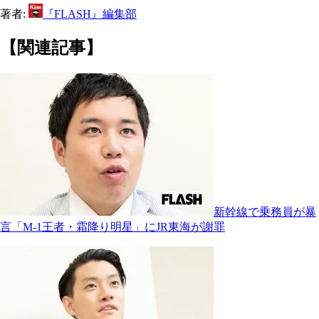
著者:
『FLASH』編集部
【関連記事】
新幹線で乗務員が暴
言「M-1王者・霜降り明星」にJR東海が謝罪