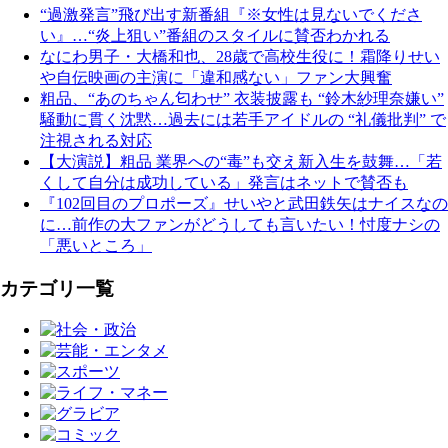
“過激発言”飛び出す新番組『※女性は見ないでくださ
い』…“炎上狙い”番組のスタイルに賛否わかれる
なにわ男子・大橋和也、28歳で高校生役に！霜降りせい
や自伝映画の主演に「違和感ない」ファン大興奮
粗品、“あのちゃん匂わせ” 衣装披露も “鈴木紗理奈嫌い”
騒動に貫く沈黙…過去には若手アイドルの “礼儀批判” で
注視される対応
【大演説】粗品 業界への“毒”も交え新入生を鼓舞…「若
くして自分は成功している」発言はネットで賛否も
『102回目のプロポーズ』せいやと武田鉄矢はナイスなの
に…前作の大ファンがどうしても言いたい！忖度ナシの
「悪いところ」
カテゴリ一覧