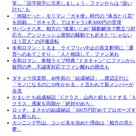
笑…「誤字脱字に注意しましょう」ファンからは “追い
討ち” も
「地獄だった」モリマン『ガキ使』時代の “体当たり芸”
を回顧…『ボキャ天』ではギャラ1本3000円の苦境
サバンナ八木、相方の “後輩いじめ” 騒動解決で際立つ対
応力…アンジャッシュ渡部の騒動でも起きた “じゃない
ほう芸人” の評価逆転
令和ロマン・くるま ライブリハ中止の長文釈明に「運
営へのあてこすり」「人と相談して」ファン呆れ
令和ロマン、単独ライブ特典 “ドタキャン” にファンから
疑問の声…不誠実対応でファン離れの懸念も
ダチョウ倶楽部、40年前の「結成秘話」…渡辺正行に
「モノになるのに10年かかる」と言われて新メンバーが
合流
かまいたち結成秘話「Cクラス」山内と組もうとする「A
クラス」濱家を同期が「絶対やめろ」
ロッチ、まさかの結成秘話「300万円貯めてプロポーズす
るも断られ」
カンニング竹山、コンビ名を決めた理由は「相方の見た
夢」