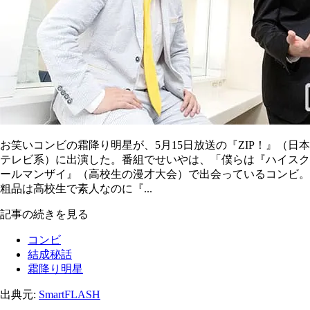
お笑いコンビの霜降り明星が、5月15日放送の『ZIP！』（日本
テレビ系）に出演した。番組でせいやは、「僕らは『ハイスク
ールマンザイ』（高校生の漫才大会）で出会っているコンビ。
粗品は高校生で素人なのに『...
記事の続きを見る
コンビ
結成秘話
霜降り明星
出典元:
SmartFLASH