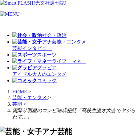
社会・政治
芸能・エンタメ
芸能
インタビュー
スポーツ
ライフ・マネー
グラビア
アイドル
大人のエンタメ
コミック
HOME
>
芸能・エンタメ
>
芸能
>
霜降り明星のコンビ結成秘話「高校生漫才大会でヤジら
れて…」
芸能