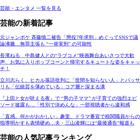
芸能・エンタメ 一覧を見る
芸能の新着記事
元ジャンポケ 斉藤慎二被告「懲役7年求刑」めぐってSNSで議
論沸騰…無罪主張も “一発実刑” の可能性
長濱ねる 中島健人との“ラブコメ”映画舞台あいさつで大歓
声、お気に入りポップコーンと帰宅するキュートな姿をキャッ
チ！
立川志らく、ヒカル落語批判に「世間を知らない人」とバッサ
リも「伝統芸を薄めている」コア層と深まる溝
『上田と女が吠える夜』で “男の子ママ” が子育ての強烈エピ
ソード披露も…「性別で決めんな」一部視聴者から違和感
「直感。何かがおかしい」趣里、ドラマ番宣で税関職員からの
指導明かすも表情硬め…夫・三山凌輝には“最後通告”報道も
芸能の人気記事ランキング