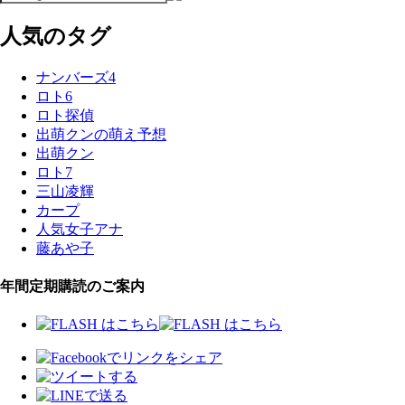
人気のタグ
ナンバーズ4
ロト6
ロト探偵
出萌クンの萌え予想
出萌クン
ロト7
三山凌輝
カープ
人気女子アナ
藤あや子
年間定期購読のご案内