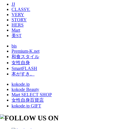
JJ
CLASSY.
VERY
STORY
HERS
Mart
美ST
bis
Premium-K.net
和食スタイル
女性自身
SmartFLASH
本がすき。
kokode.jp
kokode Beauty
Mart SELECT SHOP
女性自身百貨店
kokode.jp GIFT