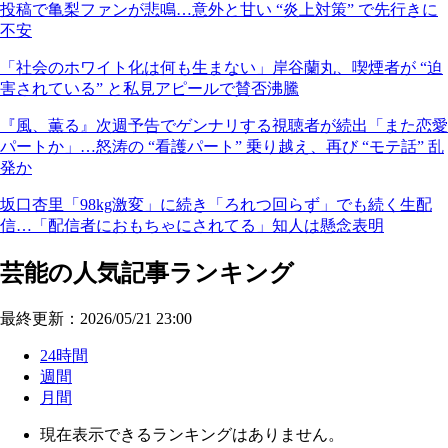
投稿で亀梨ファンが悲鳴…意外と甘い “炎上対策” で先行きに
不安
「社会のホワイト化は何も生まない」岸谷蘭丸、喫煙者が “迫
害されている” と私見アピールで賛否沸騰
『風、薫る』次週予告でゲンナリする視聴者が続出「また恋愛
パートか」…怒涛の “看護パート” 乗り越え、再び “モテ話” 乱
発か
坂口杏里「98kg激変」に続き「ろれつ回らず」でも続く生配
信…「配信者におもちゃにされてる」知人は懸念表明
芸能の人気記事ランキング
最終更新：2026/05/21 23:00
24時間
週間
月間
現在表示できるランキングはありません。