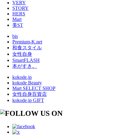
VERY
STORY
HERS
Mart
美ST
bis
Premium-K.net
和食スタイル
女性自身
SmartFLASH
本がすき。
kokode.jp
kokode Beauty
Mart SELECT SHOP
女性自身百貨店
kokode.jp GIFT