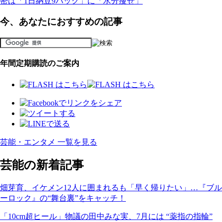
密は「1日納豆9パック」に「水分痩せ」
今、あなたにおすすめの記事
年間定期購読のご案内
芸能・エンタメ 一覧を見る
芸能の新着記事
畑芽育、イケメン12人に囲まれるも「早く帰りたい」…『ブル
ーロック』の“舞台裏”をキャッチ！
「10cm超ヒール」物議の田中みな実、7月には “薬指の指輪”