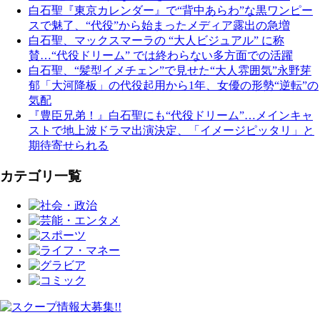
白石聖『東京カレンダー』で“背中あらわ”な黒ワンピー
スで魅了、“代役”から始まったメディア露出の急増
白石聖、マックスマーラの “大人ビジュアル” に称
賛…“代役ドリーム” では終わらない多方面での活躍
白石聖、“髪型イメチェン”で見せた“大人雰囲気”永野芽
郁「大河降板」の代役起用から1年、女優の形勢“逆転”の
気配
『豊臣兄弟！』白石聖にも“代役ドリーム”…メインキャ
ストで地上波ドラマ出演決定、「イメージピッタリ」と
期待寄せられる
カテゴリ一覧