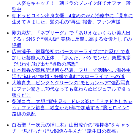
ース姿をキャッチ！ 朝ドラのブレイク経てオファー殺
到中
朝ドラヒロイン出身女優 4度めのがん治療中に「見事に
生えてきました」髪の毛の“再生”報告、ファン声援
剛力彩芽、『ネプリーグ』で「ありえないくらい美人出
てる」SNSで “別人級” 美貌に反響…高まる女優としての
評価
広末涼子、復帰後初のバースデーライブに“お忍び”で参
加した芸能人の正体…「あんた、バケモンだ」楽屋挨拶
で思わず飛び出た“畏敬の感想”
山本舞香が事務所退所を発表、フリーで活動へ…海外生
活も“匂わせ”結婚・妊娠で進む“スローライフ”への道
大地真央、ピンクとグリーンの“モヒカンヘア”強烈写真
にファン驚き…70代なっても変わらぬビジュアルで引っ
張りだこ
柴咲コウ、大胆 “背中見せ” ドレス姿に「ドキドキしちゃ
う」ファン歓喜…独立から6年で加速する “脱ヒロイン”
路線の気配
白石聖『一次元の挿し木』山田涼介の“相棒姿”をキャッ
チ “息ぴったり”な関係を生んだ「誕生日の祝福」