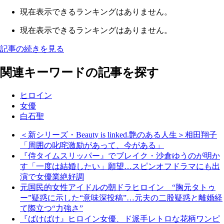
現在表示できるランキングはありません。
現在表示できるランキングはありません。
記事の続きを見る
関連キーワードの記事を探す
ヒロイン
女優
白石聖
＜新シリーズ・Beauty is linked.艶のある人生＞相田翔子
「周囲の叱咤激励があって、今がある」
『侍タイムスリッパー』でブレイク・沙倉ゆうのが明か
す「一度は結婚したい」願望…スピンオフドラマにも出
演で女優業絶好調
元国民的女性アイドルの朝ドラヒロイン “胸元タトゥ
ー”疑惑に示した“意味深投稿”…元夫の二股疑惑と離婚経
て際立つ“力強さ”
『ばけばけ』ヒロイン女優、ド派手レトロな花柄ワンピ