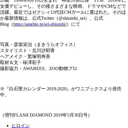
20歳 1998年8月10日生まれ 神奈川県出身 T158 2016年に
女優デビューし、その後さまざまな映画、ドラマやCMなどで
活躍。最近ではゼクシィ12代目CMガールに選ばれた。そのほ
か最新情報は、公式Twitter（@shiraishi_sei）、公式
Blog（
https://ameblo.jp/sei-shiraishi/
）にて
写真・彦坂栄治（まきうらオフィス）
スタイリスト・北川沙耶香
ヘアメイク・鷲塚明寿美
取材＆文・味澤彩子
撮影協力・AWABEES、ZOO動物プロ
※『白石聖カレンダー 2019-2020』がワニブックスより発売
中。
（増刊FLASH DIAMOND 2019年5月30日号）
ヒロイン