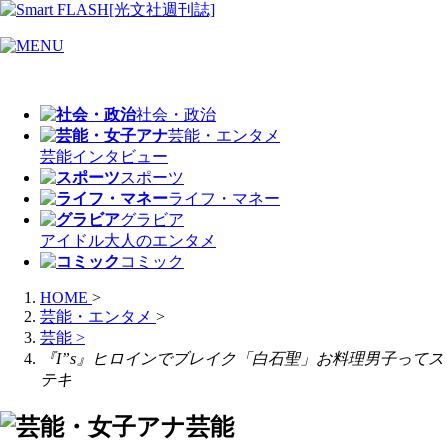
社会・政治
芸能・エンタメ
芸能
インタビュー
スポーツ
ライフ・マネー
グラビア
アイドル
大人のエンタメ
コミック
HOME
>
芸能・エンタメ
>
芸能
>
『I”s』ヒロインでブレイク「白石聖」お料理男子ってス
テキ
芸能