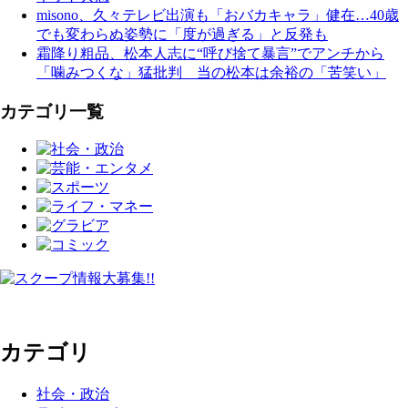
misono、久々テレビ出演も「おバカキャラ」健在…40歳
でも変わらぬ姿勢に「度が過ぎる」と反発も
霜降り粗品、松本人志に“呼び捨て暴言”でアンチから
「噛みつくな」猛批判 当の松本は余裕の「苦笑い」
カテゴリ一覧
カテゴリ
社会・政治