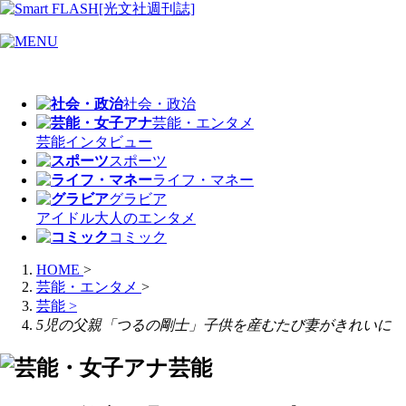
社会・政治
芸能・エンタメ
芸能
インタビュー
スポーツ
ライフ・マネー
グラビア
アイドル
大人のエンタメ
コミック
HOME
>
芸能・エンタメ
>
芸能
>
5児の父親「つるの剛士」子供を産むたび妻がきれいに
芸能