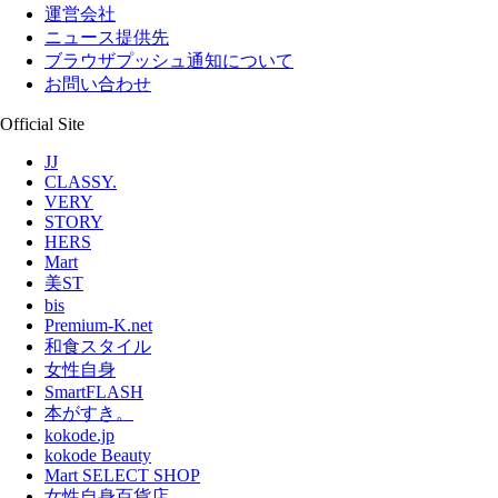
運営会社
ニュース提供先
ブラウザプッシュ通知について
お問い合わせ
Official Site
JJ
CLASSY.
VERY
STORY
HERS
Mart
美ST
bis
Premium-K.net
和食スタイル
女性自身
SmartFLASH
本がすき。
kokode.jp
kokode Beauty
Mart SELECT SHOP
女性自身百貨店