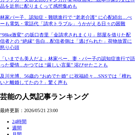
品を近所に配りまくって感想集めも
林家パー子、認知症・難聴進行で “老老介護” に心配続出…ぺ
ーも電気・電話代「請求トラブル」うかがえる日々の困難
“98kg激変” の坂口杏里「金請求されまくり」部屋を借りた配
信者との “絶縁” 告白…配信者側は「逃げられた」荷物放置に
怒り心頭
「いまでも美人だよ」林家ペー、妻・パー子の認知症進行で語
った愛情…かつては “厳しい言葉” 浴びせたことも
及川光博、56歳の “おめでた婚” に祝福続々…SNSでは「檀れ
いと離婚してたの？」驚く声も
芸能の人気記事ランキング
最終更新：2026/05/21 23:00
24時間
週間
月間