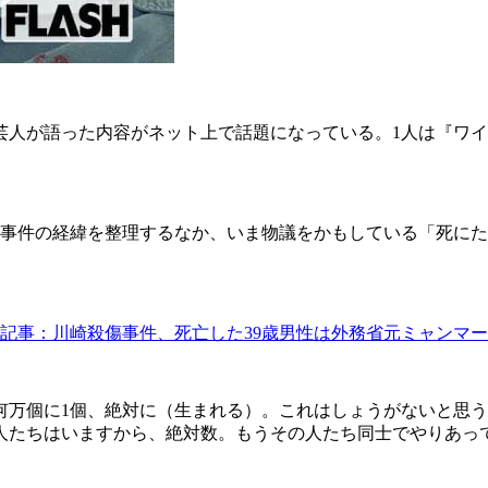
芸人が語った内容がネット上で話題になっている。1人は『ワ
。事件の経緯を整理するなか、いま物議をかもしている「死にた
記事：川崎殺傷事件、死亡した39歳男性は外務省元ミャンマ
何万個に1個、絶対に（生まれる）。これはしょうがないと思う
人たちはいますから、絶対数。もうその人たち同士でやりあっ