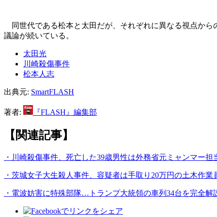
同世代である松本と太田だが、それぞれに異なる視点からの
議論が続いている。
太田光
川崎殺傷事件
松本人志
出典元:
SmartFLASH
著者:
『FLASH』編集部
【関連記事】
・川崎殺傷事件、死亡した39歳男性は外務省元ミャンマー担
・茨城女子大生殺人事件、容疑者は手取り20万円の土木作業
・電波妨害に特殊部隊…トランプ大統領の車列34台を完全解