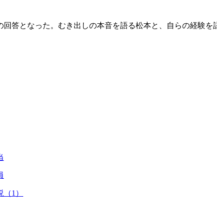
回答となった。むき出しの本音を語る松本と、自らの経験を語
当
員
説（1）