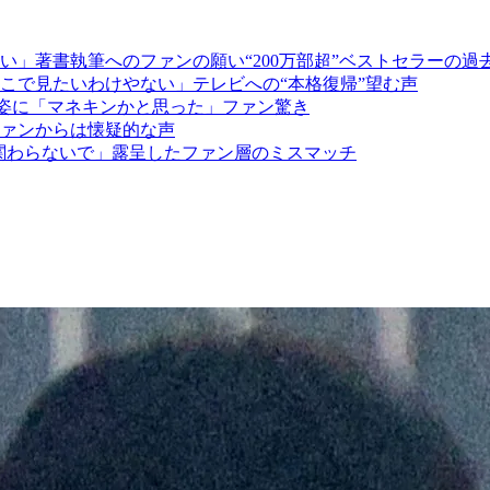
」著書執筆へのファンの願い“200万部超”ベストセラーの過
こで見たいわけやない」テレビへの“本格復帰”望む声
そり姿に「マネキンかと思った」ファン驚き
ァンからは懐疑的な声
「関わらないで」露呈したファン層のミスマッチ