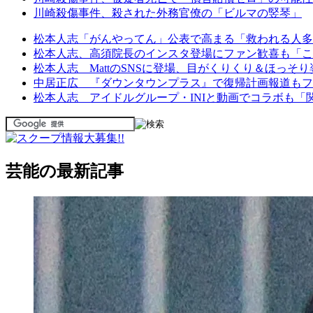
川崎殺傷事件、殺された外務官僚の「ビルマの竪琴」
松本人志「がんやってん」公表で高まる「救われる人多い
松本人志、高須院長のインスタ登場にファン歓喜も「こ
松本人志 MattのSNSに登場、目がくりくり＆ほっ
中居正広 『ダウンタウンプラス』で復帰計画報道もフ
松本人志 アイドルグループ・INIと動画でコラボも
芸能の最新記事