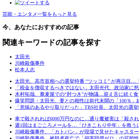
芸能・エンタメ一覧をもっと見る
今、あなたにおすすめの記事
関連キーワードの記事を探す
太田光
川崎殺傷事件
松本人志
太田光、高市首相への選挙特番 “ツッコミ” が再注目…
「税金を徴収するべきではない」太田光代、政治家に怒
木村拓哉、蕎麦屋での“肘つき”が物議…迎え舌に続く
爆笑問題・太田光、妻との相性は前代未聞の「100％
「意味のあるやり取りだった」TBS社長、太田光の選挙
車で殺されれば6000万円なのに…通り魔被害は「殺さ
週1回はまごころメールを…「ひきこもり中年」を救う
川崎殺傷事件、「カトパン」が現場で見せたキャスタ
川崎殺傷事件、被疑者死亡で「損害賠償ゼロ」の可能性