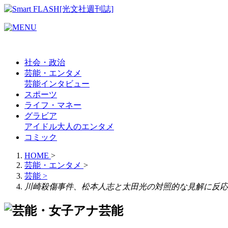
社会・政治
芸能・エンタメ
芸能
インタビュー
スポーツ
ライフ・マネー
グラビア
アイドル
大人のエンタメ
コミック
HOME
>
芸能・エンタメ
>
芸能
>
川崎殺傷事件、松本人志と太田光の対照的な見解に反応
芸能