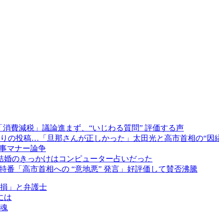
「消費減税」議論進まず、“いじわる質問” 評価する声
りの投稿…「旦那さんが正しかった」太田光と高市首相の“因
食事マナー論争
」結婚のきっかけはコンピューター占いだった
特番「高市首相への “意地悪” 発言」好評価して賛否沸騰
れ損」と弁護士
には
ー魂