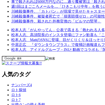
車で殺されれば6000万円なのに…通り魔被害は「殺さ
週1回はまごころメールを…「ひきこもり中年」を救う
川崎殺傷事件、「カトパン」が現場で見せたキャスタ
川崎殺傷事件、被疑者死亡で「損害賠償ゼロ」の可能性
川崎殺傷事件、殺された外務官僚の「ビルマの竪琴」
松本人志「がんやってん」公表で高まる「救われる人多い
松本人志、高須院長のインスタ登場にファン歓喜も「こ
松本人志 MattのSNSに登場、目がくりくり＆ほっ
中居正広 『ダウンタウンプラス』で復帰計画報道もフ
松本人志 アイドルグループ・INIと動画でコラボも
人気のタグ
ナンバーズ4
ロト探偵
ロト6
ロト7
出萌クンの萌え予想