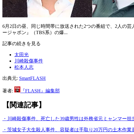
6月2日の昼、同じ時間帯に放送された2つの番組で、2人の
ージャポン』（TBS系）の爆...
記事の続きを見る
太田光
川崎殺傷事件
松本人志
出典元:
SmartFLASH
著者:
『FLASH』編集部
【関連記事】
・川崎殺傷事件、死亡した39歳男性は外務省元ミャンマー担
・茨城女子大生殺人事件、容疑者は手取り20万円の土木作業