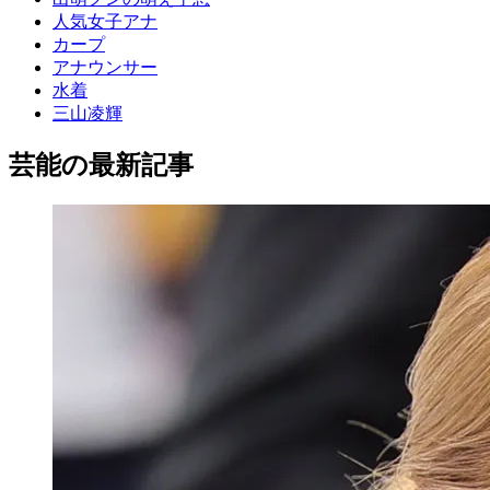
人気女子アナ
カープ
アナウンサー
水着
三山凌輝
芸能の最新記事