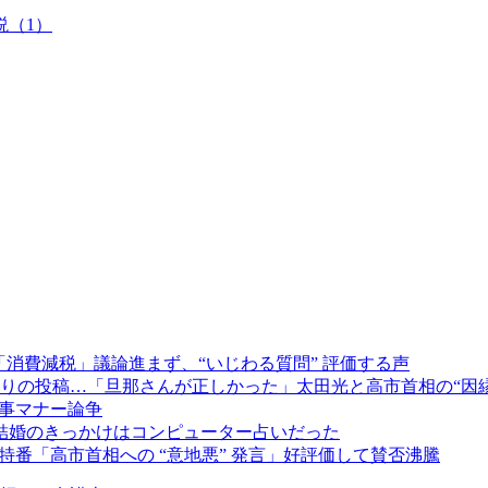
説（1）
「消費減税」議論進まず、“いじわる質問” 評価する声
りの投稿…「旦那さんが正しかった」太田光と高市首相の“因
食事マナー論争
」結婚のきっかけはコンピューター占いだった
特番「高市首相への “意地悪” 発言」好評価して賛否沸騰