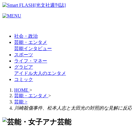
社会・政治
芸能・エンタメ
芸能
インタビュー
スポーツ
ライフ・マネー
グラビア
アイドル
大人のエンタメ
コミック
HOME
>
芸能・エンタメ
>
芸能
>
川崎殺傷事件、松本人志と太田光の対照的な見解に反応
芸能