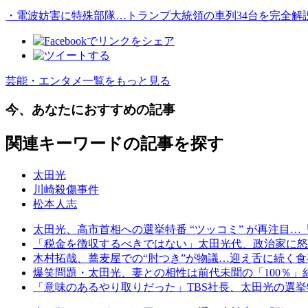
・電波妨害に特殊部隊…トランプ大統領の車列34台を完全解
芸能・エンタメ一覧をもっと見る
今、あなたにおすすめの記事
関連キーワードの記事を探す
太田光
川崎殺傷事件
松本人志
太田光、高市首相への選挙特番 “ツッコミ” が再注目…
「税金を徴収するべきではない」太田光代、政治家に怒
木村拓哉、蕎麦屋での“肘つき”が物議…迎え舌に続く
爆笑問題・太田光、妻との相性は前代未聞の「100％
「意味のあるやり取りだった」TBS社長、太田光の選挙