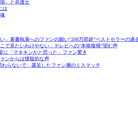
れ損」と弁護士
には
ー魂
」著書執筆へのファンの願い“200万部超”ベストセラーの過
こで見たいわけやない」テレビへの“本格復帰”望む声
そり姿に「マネキンかと思った」ファン驚き
ァンからは懐疑的な声
「関わらないで」露呈したファン層のミスマッチ