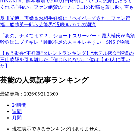
HIKAKIN、熊本地震で2000万円寄付に「いつも先頭にたって
くれて心強い」ファン絶賛の一方、3.11の投稿を蒸し返す声も
及川光博、再婚＆お相手妊娠に「ベイベーできた」ファン祝
福…船越英一郎ら芸能界“遅咲きパパ”の潮流
「あの、ナメてます？」ショートスリーパー・堀大輔氏が高須
幹弥氏にブチギレ「睡眠不足の人＝キレやすい」SNSで物議
【もう勘弁“不祥事”タレントランキング】“ホテル密会”報道の
三山凌輝を引き離した「信じられない」1位は【500人に聞い
た】
芸能の人気記事ランキング
最終更新：2026/05/21 23:00
24時間
週間
月間
現在表示できるランキングはありません。