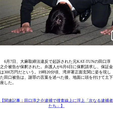
6月7日、大麻取締法違反で起訴された元KAT-TUNの田口淳
之介被告が保釈された。弁護人が6月6日に保釈請求し、保証金
は300万円だという。19時20分頃、湾岸署正面玄関に姿を現し
た田口被告は、謝罪の言葉を述べた後、地面に頭を付けて土下
座した。
【関連記事：田口淳之介逮捕で捜査線上に浮上「次なる逮捕者
たち」】