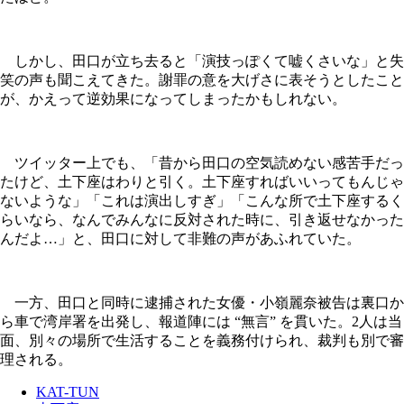
しかし、田口が立ち去ると「演技っぽくて嘘くさいな」と失
笑の声も聞こえてきた。謝罪の意を大げさに表そうとしたこと
が、かえって逆効果になってしまったかもしれない。
ツイッター上でも、「昔から田口の空気読めない感苦手だっ
たけど、土下座はわりと引く。土下座すればいいってもんじゃ
ないような」「これは演出しすぎ」「こんな所で土下座するく
らいなら、なんでみんなに反対された時に、引き返せなかった
んだよ…」と、田口に対して非難の声があふれていた。
一方、田口と同時に逮捕された女優・小嶺麗奈被告は裏口か
ら車で湾岸署を出発し、報道陣には “無言” を貫いた。2人は当
面、別々の場所で生活することを義務付けられ、裁判も別で審
理される。
KAT-TUN