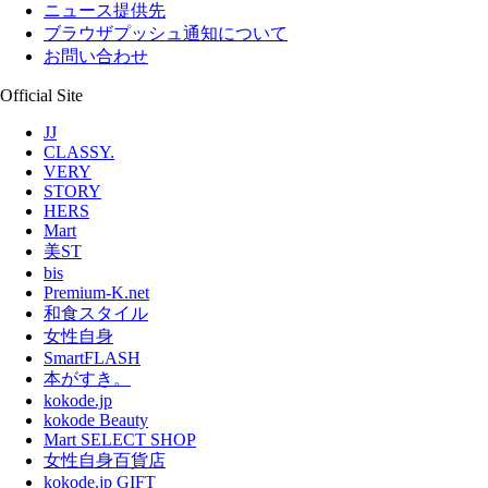
ニュース提供先
ブラウザプッシュ通知について
お問い合わせ
Official Site
JJ
CLASSY.
VERY
STORY
HERS
Mart
美ST
bis
Premium-K.net
和食スタイル
女性自身
SmartFLASH
本がすき。
kokode.jp
kokode Beauty
Mart SELECT SHOP
女性自身百貨店
kokode.jp GIFT