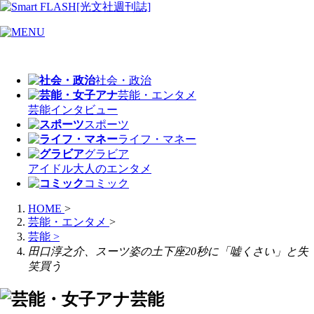
社会・政治
芸能・エンタメ
芸能
インタビュー
スポーツ
ライフ・マネー
グラビア
アイドル
大人のエンタメ
コミック
HOME
>
芸能・エンタメ
>
芸能
>
田口淳之介、スーツ姿の土下座20秒に「嘘くさい」と失
笑買う
芸能