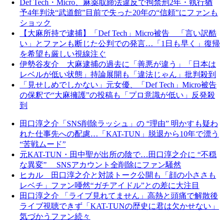
Def Tech・Micro、麻薬取締法違反で拘禁刑2年・執行猶
予4年判決“武道館”目前で失った20年の“信頼”にファンも
ショック
【大麻所持で逮捕】「Def Tech」Micro被告 「言い訳酷
い」とファンも断じた公判での発言…「1日も早く」復帰
を希望も厳しい視線注ぐ
伊勢谷友介 大麻逮捕の過去に「善悪が違う」「日本は
レベルが低い状態」持論展開も「違法じゃん」批判殺到
「見せしめでしかない」元女優、「Def Tech」Micro被告
の保釈で“大麻擁護”の投稿も「プロ意識が低い」反発殺
到
田口淳之介「SNS削除ラッシュ」の “理由” 明かすも疑わ
れた仕事先への配慮…「KAT-TUN」脱退から10年で漂う
“苦戦ムード”
元KAT-TUN・田中聖が出所の陰で…田口淳之介に “不穏
な異変” SNSアカウント全削除にファン騒然
ヒカル 田口淳之介と対談トーク公開も「顔の小ささも
レベチ」ファン唖然“ガチアイドル”との差に大注目
田口淳之介 「ライブ見れてません」高熱と頭痛で解散後
ライブ視聴できず「KAT-TUNの歴史に君は欠かせない」
気づかうファン続々