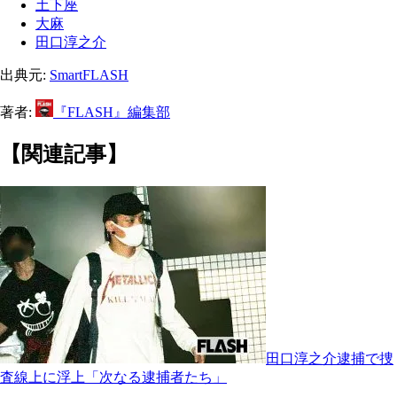
土下座
大麻
田口淳之介
出典元:
SmartFLASH
著者:
『FLASH』編集部
【関連記事】
田口淳之介逮捕で捜
査線上に浮上「次なる逮捕者たち」