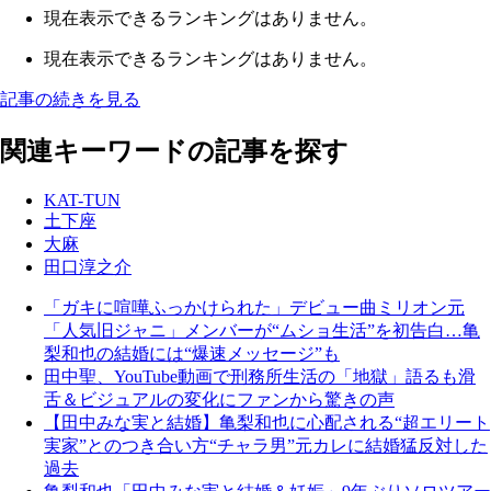
現在表示できるランキングはありません。
現在表示できるランキングはありません。
記事の続きを見る
関連キーワードの記事を探す
KAT-TUN
土下座
大麻
田口淳之介
「ガキに喧嘩ふっかけられた」デビュー曲ミリオン元
「人気旧ジャニ」メンバーが“ムショ生活”を初告白…亀
梨和也の結婚には“爆速メッセージ”も
田中聖、YouTube動画で刑務所生活の「地獄」語るも滑
舌＆ビジュアルの変化にファンから驚きの声
【田中みな実と結婚】亀梨和也に心配される“超エリート
実家”とのつき合い方“チャラ男”元カレに結婚猛反対した
過去