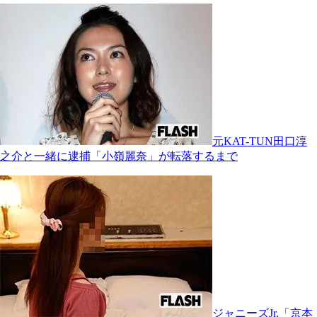
元KAT-TUN田口淳
之介と一緒に逮捕「小嶺麗奈」が転落するまで
ジャニーズJr.「京本