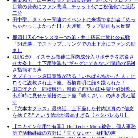
亀梨和也「田中みな実と結婚＆妊娠」9年ぶりソロツアー
目前の発表にファン悲鳴…チケット代“ご祝儀化”に反応
二分
田中聖、タトゥー関連のイベントに来場で参加者「めっ
ちゃかっこよかった!!!」大興奮、ラップ動画も大反響
那須川天心“モンスター”の弟・井上拓真に敗れ公式戦
「54連勝」でストップ…リングでの土下座にファンの励
まし
江頭2:50 イスラム教徒に豚肉成分入りポテチを試食さ
せ大炎上、土下座謝罪も“ギャグにできない”問題の深刻
さ指摘する声
ネプチューン原田泰造が語る「いちばん怖かった人」ヒ
ロミに説教され土下座、石橋貴明に顔を蹴られた！
田口淳之介「同棲解消」報道で再犯の田中聖と好対照…
出所時に見せた覚悟の土下座「嘘くさい」の声を跳ね返
す
『六本木クラス』最終話…土下座した竹内涼真の “信念
を捨てる” という信念が最高すぎる【ネタバレあり】
【コカイン使用で有罪】Def Tech・Micro被告、個人事務
所で活動継続の方針に「甘くないか」疑問の声