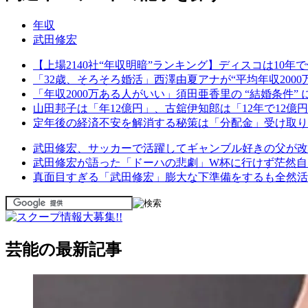
年収
武田修宏
【上場2140社“年収明暗”ランキング】ディスコは10
「32歳、そろそろ婚活」西澤由夏アナが“平均年収20
「年収2000万ある人がいい」須田亜香里の “結婚条件”
山田邦子は「年12億円」、古舘伊知郎は「12年で12億
定年後の経済不安を解消する秘策は「分配金」受け取り
武田修宏、サッカーで活躍してギャンブル好きの父が改
武田修宏が語った「ドーハの悲劇」W杯に行けず茫然自
真面目すぎる「武田修宏」膨大な下準備をするも全然活
芸能の最新記事