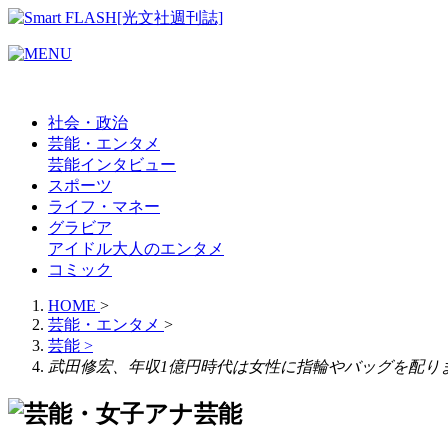
社会・政治
芸能・エンタメ
芸能
インタビュー
スポーツ
ライフ・マネー
グラビア
アイドル
大人のエンタメ
コミック
HOME
>
芸能・エンタメ
>
芸能
>
武田修宏、年収1億円時代は女性に指輪やバッグを配り
芸能