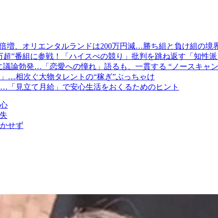
年で倍増、オリエンタルランドは200万円減…勝ち組と負け組の境
00万超”番組に参戦！「ハイスぺの競り」批判を跳ね返す「知性
 に議論勃発…「恋愛への憧れ」語るも、一貫する “ノースキャン
円」…相次ぐ大物タレントの“稼ぎ”ぶっちゃけ
…「見立て月給」で安心生活をおくるためのヒント
心
失
かせず