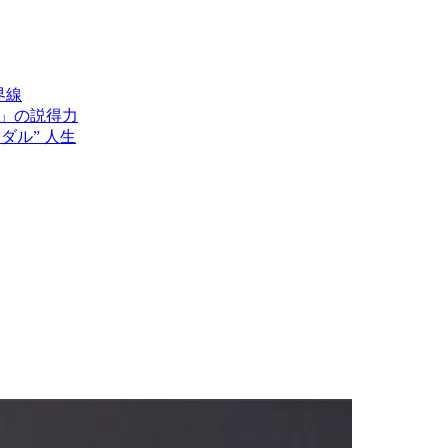
界線
派」の説得力
ダル” 人生