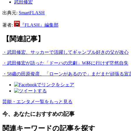
武田修宏
出典元:
SmartFLASH
著者:
『FLASH』編集部
【関連記事】
・武田修宏、サッカーで活躍してギャンブル好きの父が改心
・武田修宏が語った「ドーハの悲劇」W杯に行けず茫然自失
・58歳の田原俊彦、「ローンがあるので」まだまだ頑張る宣
芸能・エンタメ一覧をもっと見る
今、あなたにおすすめの記事
関連キーワードの記事を探す