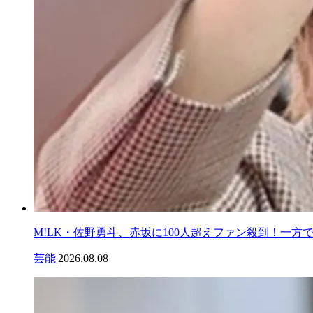
M!LK・佐野勇斗、赤坂に100人超えファン殺到！一方
芸能
|
2026.08.08