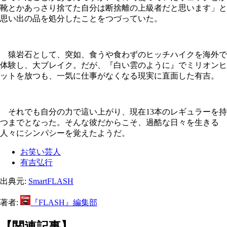
靴とかあっさり捨てた自分は断捨離の上級者だと思います」と
思い出の品を処分したことをつづっていた。
猿岩石として、突如、食うや食わずのヒッチハイクを海外で
体験し、大ブレイク。だが、『白い雲のように』でミリオンヒ
ットを放つも、一気に仕事がなくなる現実に直面した有吉。
それでも自分の力で這い上がり、現在13本のレギュラーを持
つまでとなった。そんな彼だからこそ、過酷な日々を生きる
人々にシンパシーを覚えたようだ。
お笑い芸人
有吉弘行
出典元:
SmartFLASH
著者:
『FLASH』編集部
【関連記事】