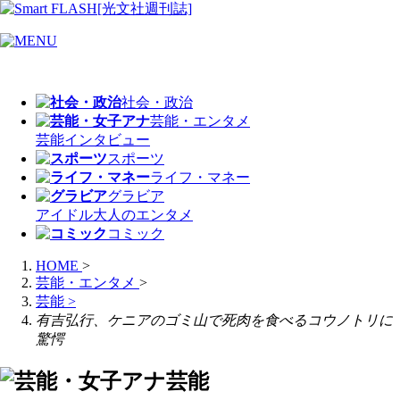
社会・政治
芸能・エンタメ
芸能
インタビュー
スポーツ
ライフ・マネー
グラビア
アイドル
大人のエンタメ
コミック
HOME
>
芸能・エンタメ
>
芸能
>
有吉弘行、ケニアのゴミ山で死肉を食べるコウノトリに
驚愕
芸能