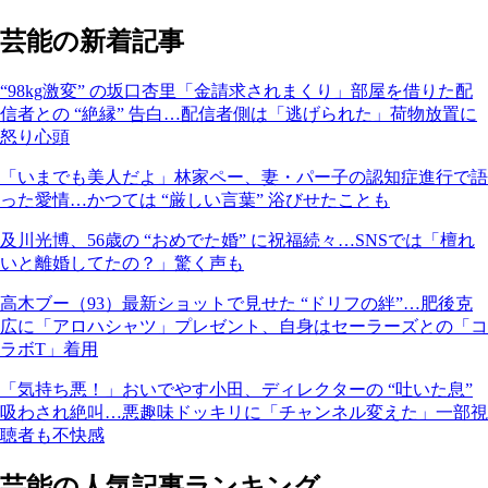
芸能の新着記事
“98kg激変” の坂口杏里「金請求されまくり」部屋を借りた配
信者との “絶縁” 告白…配信者側は「逃げられた」荷物放置に
怒り心頭
「いまでも美人だよ」林家ペー、妻・パー子の認知症進行で語
った愛情…かつては “厳しい言葉” 浴びせたことも
及川光博、56歳の “おめでた婚” に祝福続々…SNSでは「檀れ
いと離婚してたの？」驚く声も
高木ブー（93）最新ショットで見せた “ドリフの絆”…肥後克
広に「アロハシャツ」プレゼント、自身はセーラーズとの「コ
ラボT」着用
「気持ち悪！」おいでやす小田、ディレクターの “吐いた息”
吸わされ絶叫…悪趣味ドッキリに「チャンネル変えた」一部視
聴者も不快感
芸能の人気記事ランキング