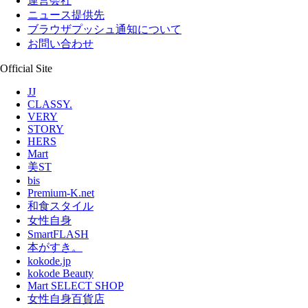
運営会社
ニュース提供先
ブラウザプッシュ通知について
お問い合わせ
Official Site
JJ
CLASSY.
VERY
STORY
HERS
Mart
美ST
bis
Premium-K.net
和食スタイル
女性自身
SmartFLASH
本がすき。
kokode.jp
kokode Beauty
Mart SELECT SHOP
女性自身百貨店