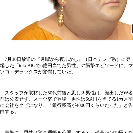
7月30日放送の『月曜から夜ふかし』（日本テレビ系）に登
場した「toto BIGで6億円当てた男性」の衝撃エピソードに、マ
ツコ・デラックスが驚愕していた。
スタッフが取材した50代前後と思しき男性は、顔出しだが名
前は公表せず、スーツ姿で登場。男性は6億円を当てる1カ月前
に会社をクビになり、「銀行残高が4000円くらいだった」と告
白する。
実際に、男性は預金通帳を公開。すると、残高が4419円とな