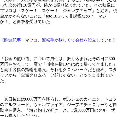
った次の行に6億円が、確かに振り込まれていた。その映像に
マツコは「スゲー！ スゲー！ ジャンプアップ」と絶叫。税
金がかからないことに「toto BIGって非課税なの？ マジ
か！」と衝撃を受けていた。
【関連記事：マツコ、運転手が欲しくて会社を設立していた】
「お金の使い道」について男性は、振り込まれたその日に300
万円をおろして、店で「指輪を指10本はめて帰ってきました」
と両手各指の指輪を購入。それをクロムハーツだと認め、スタ
ッフから「全然クロムハーツ顔じゃない」とツッコまれてい
た。
10日後には6000万円を降ろし、ポルシェのカイエン、トヨタ
のアルファード、ヴェルファイア、ジープのチェロキーなど自
動車を購入。「海と釣りが好き」と、1億3000万円のクルーザ
ーも購入したという。