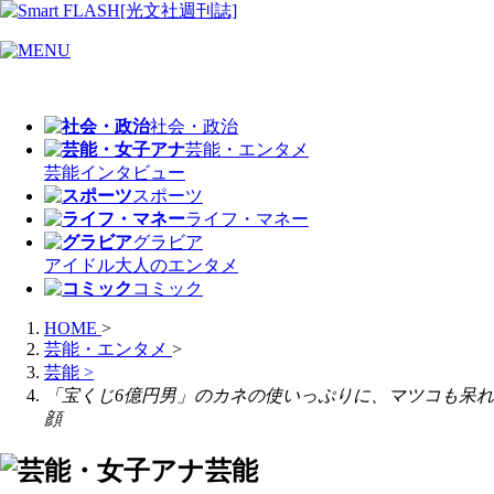
社会・政治
芸能・エンタメ
芸能
インタビュー
スポーツ
ライフ・マネー
グラビア
アイドル
大人のエンタメ
コミック
HOME
>
芸能・エンタメ
>
芸能
>
「宝くじ6億円男」のカネの使いっぷりに、マツコも呆れ
顔
芸能