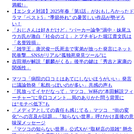
満載!」
【エンタメ対談】2025年春「第1話」がおもしろかったド
ラマ「ベスト5」“季節外れ” の暑苦しい作品が勢ぞろ
い！
「おじさんは好きだけど」“パーカー論争”渦中・妹尾ユ
ウカ氏が激白「社会のゴミ」とブチギレた堀江貴文氏は
「名誉毀損」
「雑学王」唐沢俊一氏死去で実弟が放った発言にネット
民衝撃…SNSがリアル“孤独死発見ツール”に
吉田潮が解説『麒麟がくる』後半の鍵は「秀吉と家康の
関係性」
マツコ「病院の口コミはあてにしないほうがいい」発言
に議論勃発「私怨っぽいのが多い」共感の声も
「民放ってイヤだなって」マツコ、W杯の“本田解説フィ
ーチャー”に辛口コメント…局のありかた問う背景に
は“モチベ低下”も
「メディアとしての責任も感じてる」マツコ “街の変
化”への言及が話題…『知らない世界』呼びかけ直後の意
味深メッセージ
『マツコの知らない世界』公式Xが “取材店の混雑” 懸念