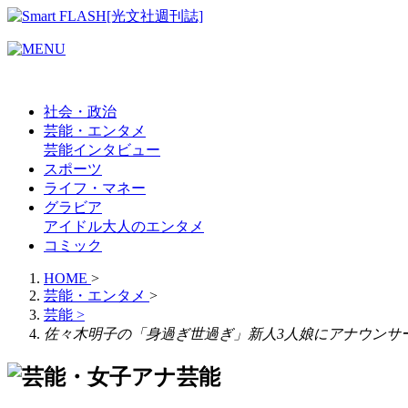
社会・政治
芸能・エンタメ
芸能
インタビュー
スポーツ
ライフ・マネー
グラビア
アイドル
大人のエンタメ
コミック
HOME
>
芸能・エンタメ
>
芸能
>
佐々木明子の「身過ぎ世過ぎ」新人3人娘にアナウンサ
芸能