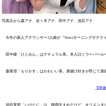
写真左から森アナ、佐々木アナ、田中アナ、池谷アナ
今年の新人アナウンサー3人娘が『Newsモーニングサテラ
田中瞳「ひとみん」はナチュラル系。本人曰くウーパールー
森香澄「もりかす」はかわいい系。唐揚げ好きが昂じて唐揚
【関連
池谷実悠「いけたに」は、静岡生まれだけど、オリエンタル