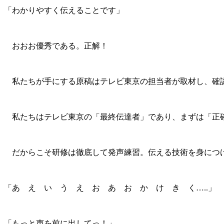
「わかりやすく伝えることです」
おおお優秀である。正解！
私たちが手にする原稿はテレビ東京の担当者が取材し、確認
私たちはテレビ東京の「最終伝達者」であり、まずは「正確
だからこそ研修は徹底して発声練習。伝える技術を身につ
「あ え い う え お あ お か け き く…..」
「もっと声を前に出してっ！」