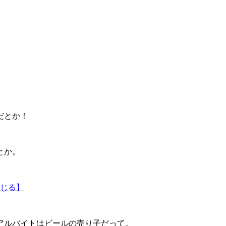
だとか！
とか。
じる】
アルバイトはビールの売り子だって。