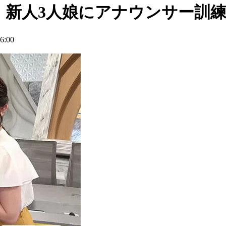
」新人3人娘にアナウンサー訓
:00