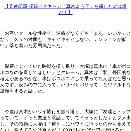
【関連記事:収録ドタキャン「真木よう子」を騙したのは誰
だ！】
お互いクールな性格で、連絡がなくても「まあ、いいか」と
なり、久々の対面も「キャピキャピしない。テンションが低
い」落ち着いた雰囲気だった。
親密に会っていた時期を振り返り、大塚は真木に「車がボコ
ボコなのを直してほしい」とクレーム。真木は「私、外国的な
考えがあるのかな。車はボコボコにして乗ってなんぼだと思う
んです。茂みの中に入って、バサバサバサって」とワイルドな
運転をすると話した。
今度は真木がハワイ旅行を振り返り、大塚に「友達とトラブ
っていて、ずっと友達と電話していてイラっとした」とダメ出
し。その指摘に大塚は「何をしにハワイに行ったのかも覚えて
ない。覚えてるのは真木が『100万円あればハワイ行けるか