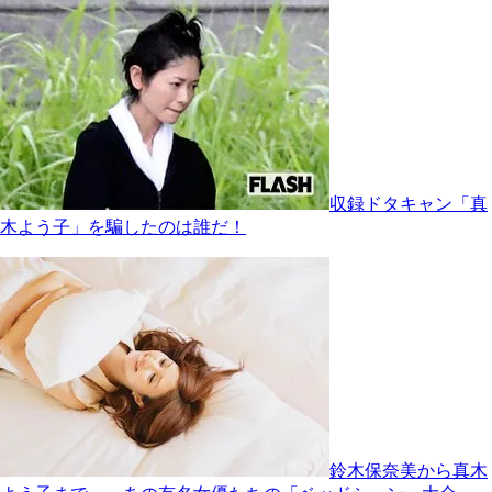
収録ドタキャン「真
木よう子」を騙したのは誰だ！
鈴木保奈美から真木