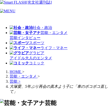
社会・政治
芸能・エンタメ
芸能
インタビュー
スポーツ
ライフ・マネー
グラビア
アイドル
大人のエンタメ
コミック
HOME
>
芸能・エンタメ
>
芸能
>
大塚愛、5年ぶり再会の真木よう子に「車のボコボコ直し
て」
芸能