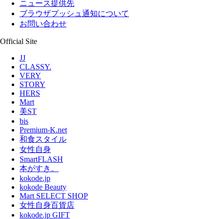
ニュース提供先
ブラウザプッシュ通知について
お問い合わせ
Official Site
JJ
CLASSY.
VERY
STORY
HERS
Mart
美ST
bis
Premium-K.net
和食スタイル
女性自身
SmartFLASH
本がすき。
kokode.jp
kokode Beauty
Mart SELECT SHOP
女性自身百貨店
kokode.jp GIFT