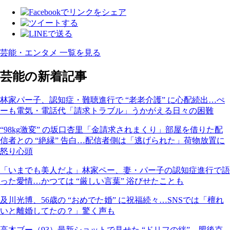
芸能・エンタメ 一覧を見る
芸能の新着記事
林家パー子、認知症・難聴進行で “老老介護” に心配続出…ぺ
ーも電気・電話代「請求トラブル」うかがえる日々の困難
“98kg激変” の坂口杏里「金請求されまくり」部屋を借りた配
信者との “絶縁” 告白…配信者側は「逃げられた」荷物放置に
怒り心頭
「いまでも美人だよ」林家ペー、妻・パー子の認知症進行で語
った愛情…かつては “厳しい言葉” 浴びせたことも
及川光博、56歳の “おめでた婚” に祝福続々…SNSでは「檀れ
いと離婚してたの？」驚く声も
高木ブー（93）最新ショットで見せた “ドリフの絆”…肥後克