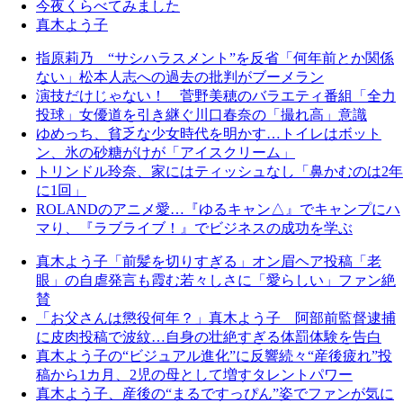
今夜くらべてみました
真木よう子
指原莉乃 “サシハラスメント”を反省「何年前とか関係
ない」松本人志への過去の批判がブーメラン
演技だけじゃない！ 菅野美穂のバラエティ番組「全力
投球」女優道を引き継ぐ川口春奈の「撮れ高」意識
ゆめっち、貧乏な少女時代を明かす…トイレはボット
ン、氷の砂糖がけが「アイスクリーム」
トリンドル玲奈、家にはティッシュなし「鼻かむのは2年
に1回」
ROLANDのアニメ愛…『ゆるキャン△』でキャンプにハ
マり、『ラブライブ！』でビジネスの成功を学ぶ
真木よう子「前髪を切りすぎる」オン眉ヘア投稿「老
眼」の自虐発言も霞む若々しさに「愛らしい」ファン絶
賛
「お父さんは懲役何年？」真木よう子 阿部前監督逮捕
に皮肉投稿で波紋…自身の壮絶すぎる体罰体験を告白
真木よう子の“ビジュアル進化”に反響続々“産後疲れ”投
稿から1カ月、2児の母として増すタレントパワー
真木よう子、産後の“まるですっぴん”姿でファンが気に