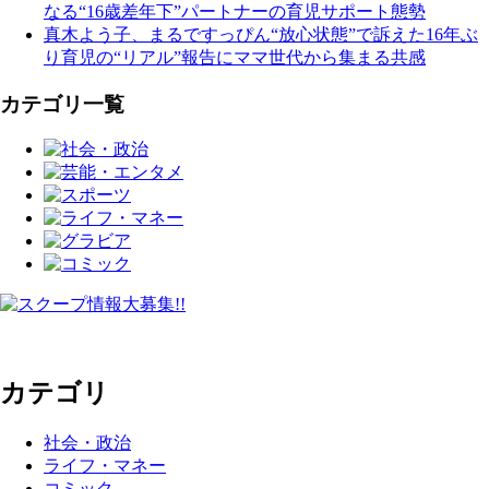
なる“16歳差年下”パートナーの育児サポート態勢
真木よう子、まるですっぴん“放心状態”で訴えた16年ぶ
り育児の“リアル”報告にママ世代から集まる共感
カテゴリ一覧
カテゴリ
社会・政治
ライフ・マネー
コミック