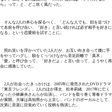
ら』って」と、どこ吹く風だった。
そんな2人の本心を探るべく、「どんな人でも、顔を近づけ
て名前を呼び合い、『好き』と言い続ければ必ず相手を好きに
なる」という恋愛術を試すことに。
照れ笑いを浮かべていた2人だが、お互い向き合って腰に手
をやってハグし、額をくっつけながら至近距離で「真木」
「愛」と呼び合って、「好きだよ」と言い合って、ようやく再
会に感激していた。
2人が出会ったきっかけは、2005年に発売されたDVDドラマ
『東京フレンズ』。2人のほか瑛太、松本莉緒、2017年に亡く
なった小林麻央さんらが出演し、バンドを取り巻く青春ドラマ
が展開。大塚は高知県から上京し、バンドのボーカルとして、
次第に音楽に目覚めていく役柄を熱演した。