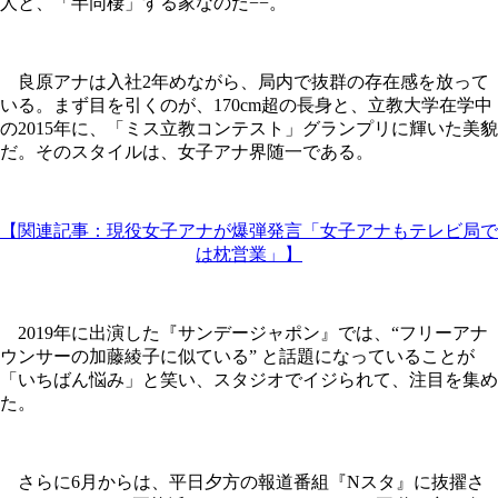
人と、「半同棲」する家なのだ−−。
良原アナは入社2年めながら、局内で抜群の存在感を放って
いる。まず目を引くのが、170cm超の長身と、立教大学在学中
の2015年に、「ミス立教コンテスト」グランプリに輝いた美貌
だ。そのスタイルは、女子アナ界随一である。
【関連記事：現役女子アナが爆弾発言「女子アナもテレビ局で
は枕営業」】
2019年に出演した『サンデージャポン』では、“フリーアナ
ウンサーの加藤綾子に似ている” と話題になっていることが
「いちばん悩み」と笑い、スタジオでイジられて、注目を集め
た。
さらに6月からは、平日夕方の報道番組『Nスタ』に抜擢さ