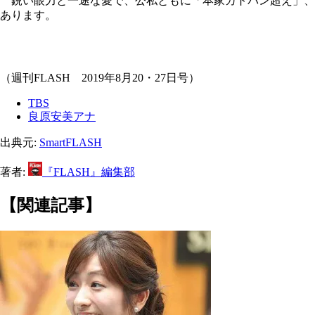
鋭い眼力と一途な愛で、公私ともに「本家カトパン超え」、
あります。
（週刊FLASH 2019年8月20・27日号）
TBS
良原安美アナ
出典元:
SmartFLASH
著者:
『FLASH』編集部
【関連記事】