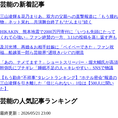
芸能の新着記事
三山凌輝＆花乃まりあ、双方の父親への直撃報道に「もう腫れ
物」ネット呆れ…共演舞台終了も“だんまり”続く
HIKAKIN、熊本地震で2000万円寄付に「いつも先頭にたって
くれて心強い」ファン絶賛の一方、3.11の投稿を蒸し返す声も
及川光博、再婚＆お相手妊娠に「ベイベーできた」ファン祝
福…船越英一郎ら芸能界“遅咲きパパ”の潮流
「あの、ナメてます？」ショートスリーパー・堀大輔氏が高須
幹弥氏にブチギレ「睡眠不足の人＝キレやすい」SNSで物議
【もう勘弁“不祥事”タレントランキング】“ホテル密会”報道の
三山凌輝を引き離した「信じられない」1位は【500人に聞い
た】
芸能の人気記事ランキング
最終更新：2026/05/21 23:00