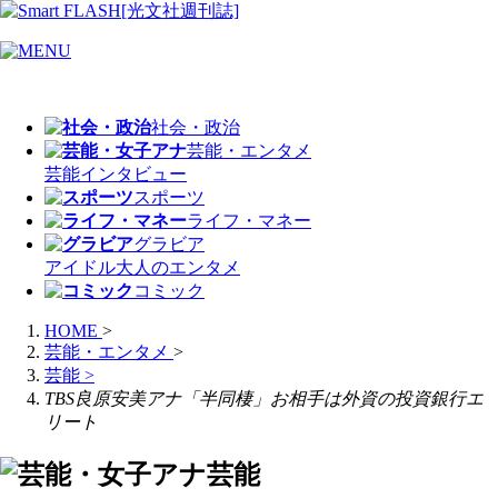
社会・政治
芸能・エンタメ
芸能
インタビュー
スポーツ
ライフ・マネー
グラビア
アイドル
大人のエンタメ
コミック
HOME
>
芸能・エンタメ
>
芸能
>
TBS良原安美アナ「半同棲」お相手は外資の投資銀行エ
リート
芸能