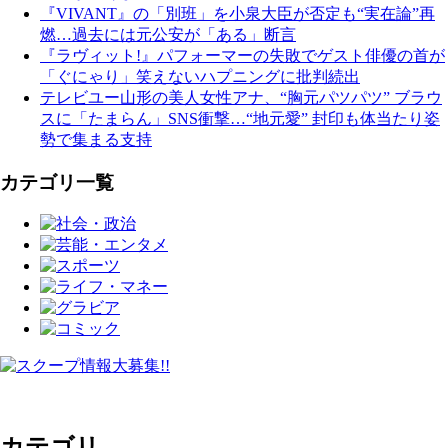
『VIVANT』の「別班」を小泉大臣が否定も“実在論”再
燃…過去には元公安が「ある」断言
『ラヴィット!』パフォーマーの失敗でゲスト俳優の首が
「ぐにゃり」笑えないハプニングに批判続出
テレビユー山形の美人女性アナ、“胸元パツパツ” ブラウ
スに「たまらん」SNS衝撃…“地元愛” 封印も体当たり姿
勢で集まる支持
カテゴリ一覧
カテゴリ