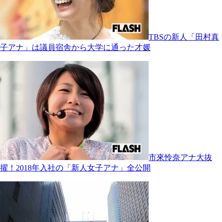
TBSの新人「田村真
子アナ」は議員宿舎から大学に通った才媛
市來怜奈アナ大抜
擢！2018年入社の「新人女子アナ」全公開