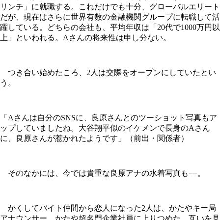
リンチ」に就職する。これだけでも十分、グローバルエリート
だが、現在はさらに世界有数の金融機関グループに転職して活
躍している。どちらの会社も、平均年収は「20代で1000万円以
上」といわれる。Aさんの将来性は申し分ない。
つき合い始めたころ、2人は交際をオープンにしていたとい
う。
「Aさんは自分のSNSに、良原さんとのツーショット写真もア
ップしていましたね。大谷翔平似のイケメンで長身のAさん
に、良原さんが惹かれたようです」（前出・関係者）
そのなかには、今では貴重な良原アナの水着写真も−−。
かくしてバイト仲間から恋人になった2人は、かたやキー局
アナウンサー、かたや超名門企業社員に上りつめた。互いを見