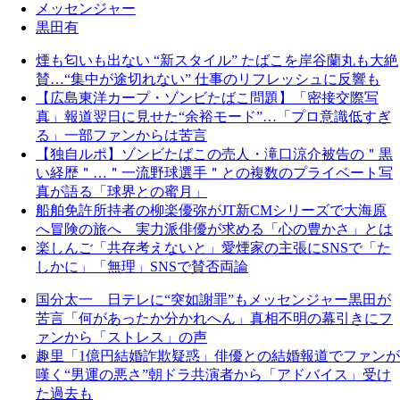
メッセンジャー
黒田有
煙も匂いも出ない “新スタイル” たばこを岸谷蘭丸も大絶
賛…“集中が途切れない” 仕事のリフレッシュに反響も
【広島東洋カープ・ゾンビたばこ問題】「密接交際写
真」報道翌日に見せた“余裕モード”…「プロ意識低すぎ
る」一部ファンからは苦言
【独自ルポ】ゾンビたばこの売人・滝口涼介被告の＂黒
い経歴＂…＂一流野球選手＂との複数のプライベート写
真が語る「球界との蜜月」
船舶免許所持者の柳楽優弥がJT新CMシリーズで大海原
へ冒険の旅へ 実力派俳優が求める「心の豊かさ」とは
楽しんご「共存考えないと」愛煙家の主張にSNSで「た
しかに」「無理」SNSで賛否両論
国分太一 日テレに“突如謝罪”もメッセンジャー黒田が
苦言「何があったか分かれへん」真相不明の幕引きにフ
ァンから「ストレス」の声
趣里「1億円結婚詐欺疑惑」俳優との結婚報道でファンが
嘆く“男運の悪さ”朝ドラ共演者から「アドバイス」受け
た過去も