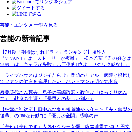
芸能・エンタメ 一覧を見る
芸能の新着記事
【7月期「期待はずれドラマ」ランキング】堺雅人
『VIVANT』は「ストーリーが複雑」、松本若菜『君の好きは
無敵』は「キャラが失敗」…圧倒的1位は「ワクワク感なし」
「ライブハウスはジジイだらけ」問題のリアル「病院と提携し
てファンの健康を管理したい」バンドマンが明かす本音
寿美花代さん死去、息子の高嶋政宏・政伸は「ゆっくり休ん
で」…献身の生涯と「長男との悲しい別れ」
【妊婦に神対応】田中みな実を報道陣から守った「夫・亀梨の
後輩」の“粋な行動”に「優しさ全開」感嘆の声
「寄付は寄付です」人気セクシー女優、熊本地震で300万円支