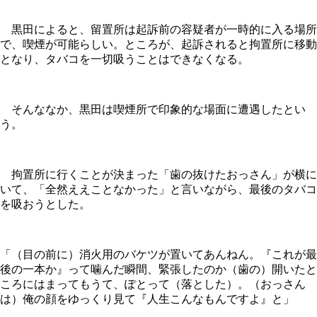
黒田によると、留置所は起訴前の容疑者が一時的に入る場所
で、喫煙が可能らしい。ところが、起訴されると拘置所に移動
となり、タバコを一切吸うことはできなくなる。
そんななか、黒田は喫煙所で印象的な場面に遭遇したとい
う。
拘置所に行くことが決まった「歯の抜けたおっさん」が横に
いて、「全然ええことなかった」と言いながら、最後のタバコ
を吸おうとした。
「（目の前に）消火用のバケツが置いてあんねん。『これが最
後の一本か』って噛んだ瞬間、緊張したのか（歯の）開いたと
ころにはまってもうて、ぽとって（落とした）。（おっさん
は）俺の顔をゆっくり見て『人生こんなもんですよ』と」