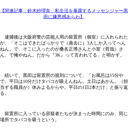
【関連記事：鈴木紗理奈、私生活を暴露するメッセンジャー黒
田に嫌悪感あらわ】
逮捕後は大阪府警の芸能人用の留置所（個室）に入れられた
が、「そこはできたばっかりで（過去に）3人しか入ってへん
ねん。で、そこに入ったのが桑名正博さんと小室（哲哉）さ
ん、で俺やねん。だから『3K』って言われてる」と明かす。
続いて、黒田は留置所の規則について、「お風呂は15分や
で。平日は10分だけタバコが吸えんねん。土日はあかん。（担
当する職員が）休みよるからや。平日の1日2本だけ」と振り返
る。
留置所に入っている容疑者たちが決まった時間にのみ、同じ
場所でタバコを吸うという。