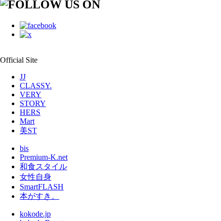
Official Site
JJ
CLASSY.
VERY
STORY
HERS
Mart
美ST
bis
Premium-K.net
和食スタイル
女性自身
SmartFLASH
本がすき。
kokode.jp