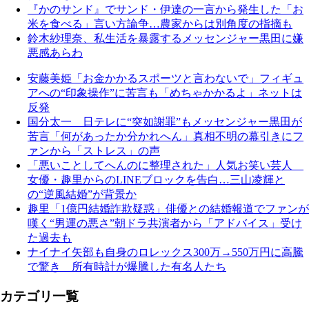
『かのサンド』でサンド・伊達の一言から発生した「お
米を食べる」言い方論争…農家からは別角度の指摘も
鈴木紗理奈、私生活を暴露するメッセンジャー黒田に嫌
悪感あらわ
安藤美姫「お金かかるスポーツと言わないで」フィギュ
アへの“印象操作”に苦言も「めちゃかかるよ」ネットは
反発
国分太一 日テレに“突如謝罪”もメッセンジャー黒田が
苦言「何があったか分かれへん」真相不明の幕引きにフ
ァンから「ストレス」の声
「悪いことしてへんのに整理された」人気お笑い芸人
女優・趣里からのLINEブロックを告白…三山凌輝と
の“逆風結婚”が背景か
趣里「1億円結婚詐欺疑惑」俳優との結婚報道でファンが
嘆く“男運の悪さ”朝ドラ共演者から「アドバイス」受け
た過去も
ナイナイ矢部も自身のロレックス300万→550万円に高騰
で驚き 所有時計が爆騰した有名人たち
カテゴリ一覧