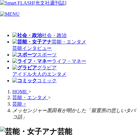
社会・政治
芸能・エンタメ
芸能
インタビュー
スポーツ
ライフ・マネー
グラビア
アイドル
大人のエンタメ
コミック
HOME
>
芸能・エンタメ
>
芸能
>
メッセンジャー黒田有が明かした「留置所の悲しいタバ
コ話」
芸能