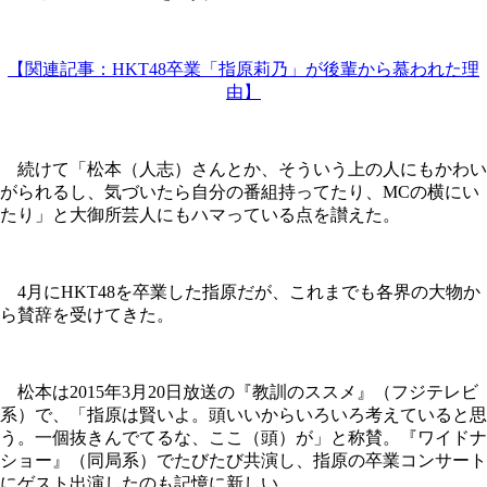
【関連記事：HKT48卒業「指原莉乃」が後輩から慕われた理
由】
続けて「松本（人志）さんとか、そういう上の人にもかわい
がられるし、気づいたら自分の番組持ってたり、MCの横にい
たり」と大御所芸人にもハマっている点を讃えた。
4月にHKT48を卒業した指原だが、これまでも各界の大物か
ら賛辞を受けてきた。
松本は2015年3月20日放送の『教訓のススメ』（フジテレビ
系）で、「指原は賢いよ。頭いいからいろいろ考えていると思
う。一個抜きんでてるな、ここ（頭）が」と称賛。『ワイドナ
ショー』（同局系）でたびたび共演し、指原の卒業コンサート
にゲスト出演したのも記憶に新しい。