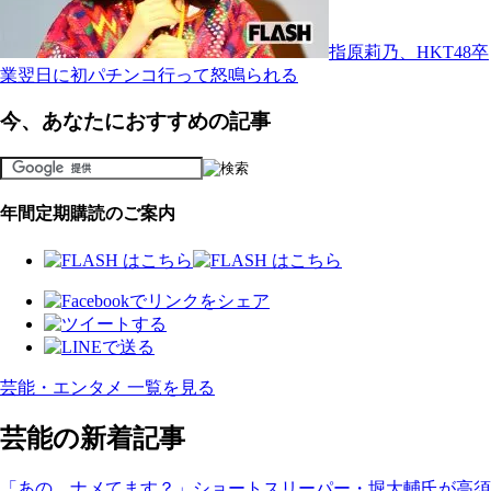
指原莉乃、HKT48卒
業翌日に初パチンコ行って怒鳴られる
今、あなたにおすすめの記事
年間定期購読のご案内
芸能・エンタメ 一覧を見る
芸能の新着記事
「あの、ナメてます？」ショートスリーパー・堀大輔氏が高須