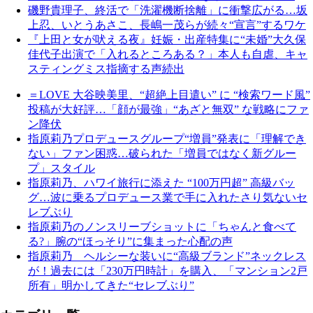
磯野貴理子、終活で「洗濯機断捨離」に衝撃広がる…坂
上忍、いとうあさこ、長嶋一茂らが続々“宣言”するワケ
『上田と女が吠える夜』妊娠・出産特集に“未婚”大久保
佳代子出演で「入れるところある？」本人も自虐、キャ
スティングミス指摘する声続出
＝LOVE 大谷映美里、“超絶上目遣い” に “検索ワード風”
投稿が大好評…「顔が最強」“あざと無双” な戦略にファ
ン降伏
指原莉乃プロデュースグループ“増員”発表に「理解でき
ない」ファン困惑…破られた「増員ではなく新グルー
プ」スタイル
指原莉乃、ハワイ旅行に添えた “100万円超” 高級バッ
グ…波に乗るプロデュース業で手に入れたさり気ないセ
レブぶり
指原莉乃のノンスリーブショットに「ちゃんと食べて
る?」腕の“ほっそり”に集まった心配の声
指原莉乃 ヘルシーな装いに“高級ブランド”ネックレス
が！過去には「230万円時計」を購入、「マンション2戸
所有」明かしてきた“セレブぶり”