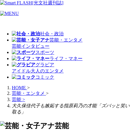
社会・政治
芸能・エンタメ
芸能
インタビュー
スポーツ
ライフ・マネー
グラビア
アイドル
大人のエンタメ
コミック
HOME
>
芸能・エンタメ
>
芸能
>
大久保佳代子も嫉妬する指原莉乃の才能「ズバッと笑い
取る」
芸能