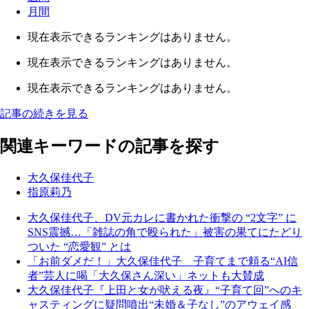
月間
現在表示できるランキングはありません。
現在表示できるランキングはありません。
現在表示できるランキングはありません。
記事の続きを見る
関連キーワードの記事を探す
大久保佳代子
指原莉乃
大久保佳代子、DV元カレに書かれた衝撃の “2文字” に
SNS震撼…「雑誌の角で殴られた」被害の果てにたどり
ついた “恋愛観” とは
「お前ダメだ！」大久保佳代子 子育てまで頼る“AI信
者”芸人に喝「大久保さん深い」ネットも大賛成
大久保佳代子『上田と女が吠える夜』“子育て回”へのキ
ャスティングに疑問噴出“未婚＆子なし”のアウェイ感