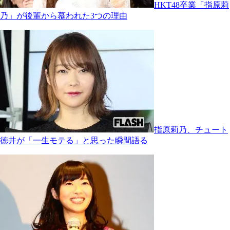
HKT48卒業「指原莉
乃」が後輩から慕われた3つの理由
指原莉乃、チュート
徳井が「一生モテる」と思った瞬間語る