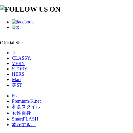
Official Site
JJ
CLASSY.
VERY
STORY
HERS
Mart
美ST
bis
Premium-K.net
和食スタイル
女性自身
SmartFLASH
本がすき。