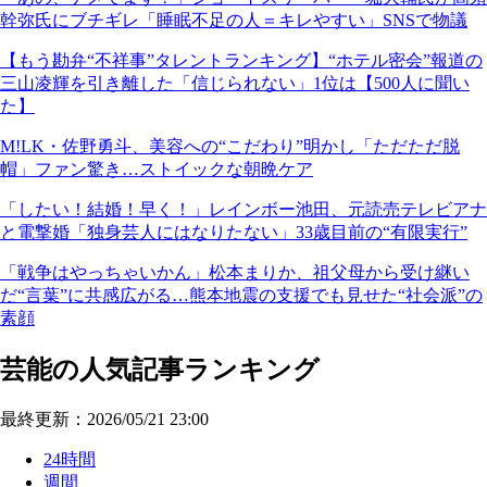
幹弥氏にブチギレ「睡眠不足の人＝キレやすい」SNSで物議
【もう勘弁“不祥事”タレントランキング】“ホテル密会”報道の
三山凌輝を引き離した「信じられない」1位は【500人に聞い
た】
M!LK・佐野勇斗、美容への“こだわり”明かし「ただただ脱
帽」ファン驚き…ストイックな朝晩ケア
「したい！結婚！早く！」レインボー池田、元読売テレビアナ
と電撃婚「独身芸人にはなりたない」33歳目前の“有限実行”
「戦争はやっちゃいかん」松本まりか、祖父母から受け継い
だ“言葉”に共感広がる…熊本地震の支援でも見せた“社会派”の
素顔
芸能の人気記事ランキング
最終更新：2026/05/21 23:00
24時間
週間