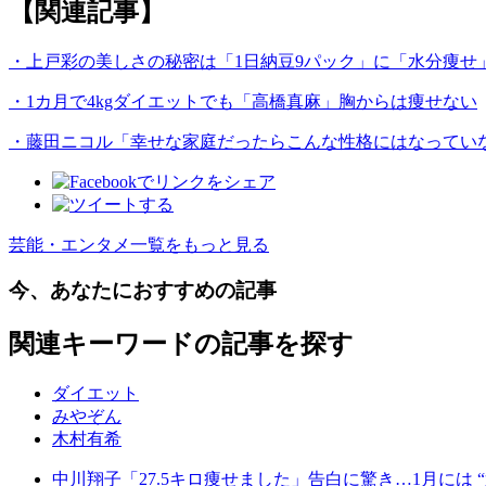
【関連記事】
・上戸彩の美しさの秘密は「1日納豆9パック」に「水分痩せ
・1カ月で4kgダイエットでも「高橋真麻」胸からは痩せない
・藤田ニコル「幸せな家庭だったらこんな性格にはなってい
芸能・エンタメ一覧をもっと見る
今、あなたにおすすめの記事
関連キーワードの記事を探す
ダイエット
みやぞん
木村有希
中川翔子「27.5キロ痩せました」告白に驚き…1月には