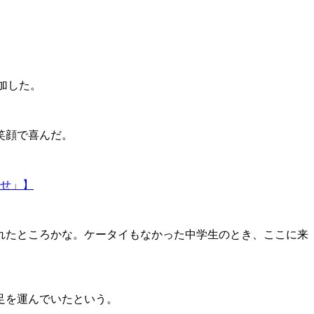
加した。
笑顔で喜んだ。
痩せ」】
れたところかな。ケータイもなかった中学生のとき、ここに来
足を運んでいたという。