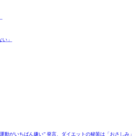
」
ない」
 “運動がいちばん嫌い” 発言、ダイエットの秘策は「おさしみ」