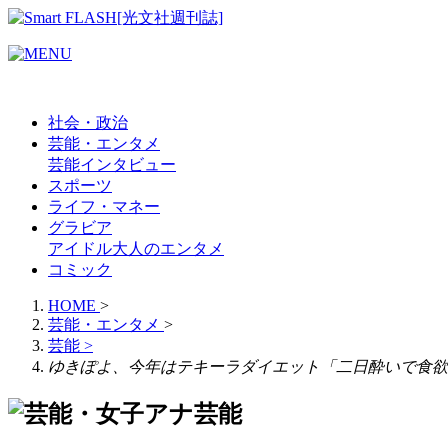
社会・政治
芸能・エンタメ
芸能
インタビュー
スポーツ
ライフ・マネー
グラビア
アイドル
大人のエンタメ
コミック
HOME
>
芸能・エンタメ
>
芸能
>
ゆきぽよ、今年はテキーラダイエット「二日酔いで食欲
芸能