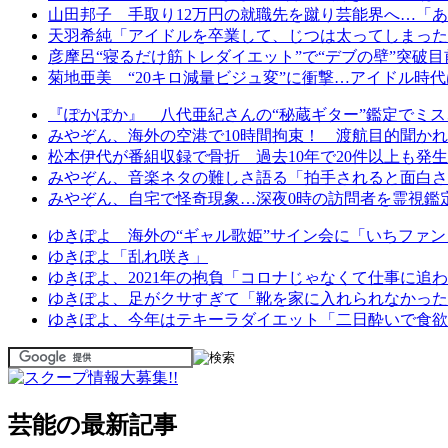
山田邦子 手取り12万円の就職先を蹴り芸能界へ…「あ
天羽希純「アイドルを卒業して、じつは太ってしまった
彦摩呂“寝るだけ筋トレダイエット”で“デブの壁”突破目
菊地亜美 “20キロ減量ビジュ変”に衝撃…アイドル時代
『ぽかぽか』 八代亜紀さんの“秘蔵ギター”鑑定でミス
みやぞん、海外の空港で10時間拘束！ 渡航目的聞か
松本伊代が番組収録で骨折 過去10年で20件以上も発
みやぞん、音楽ネタの難しさ語る「拍手されると面白さ
みやぞん、自宅で怪奇現象…深夜0時の訪問者を霊視鑑
ゆきぽよ 海外の“ギャル歌姫”サイン会に「いちファン
ゆきぽよ「乱れ咲き」
ゆきぽよ、2021年の抱負「コロナじゃなくて仕事に追
ゆきぽよ、足がクサすぎて「靴を家に入れられなかった
ゆきぽよ、今年はテキーラダイエット「二日酔いで食欲
芸能の最新記事