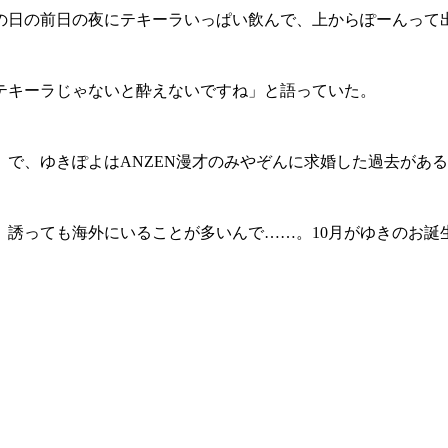
の日の前日の夜にテキーラいっぱい飲んで、上からぽーんって
テキーラじゃないと酔えないですね」と語っていた。
系）で、ゆきぽよはANZEN漫才のみやぞんに求婚した過去があ
誘っても海外にいることが多いんで……。10月がゆきのお誕