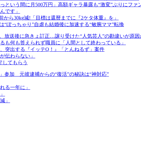
っという間に月500万円」高額ギャラ暴露も“激変”ぶりにファ
んです」
前から30kg減!「目標は還暦までに『2ケタ体重』を」
は“ぽっちゃり”自虐も結婚後に加速する“敏腕ママ”転換
、放送後に急きょ訂正…譲り受けた“人気芸人”の勘違いが原因
れるも何も答えられず職員に「人間として終わっている」
生、突出する『イッテQ！』「とんねるず」案件
が伝わらない」
定してもらう
」参加 元彼逮捕からの“復活”の秘訣は“神対応”
われる一年に」
」
減」