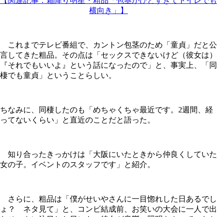
【関連記事：霜降り明星・粗品「包茎がひどすぎてトイレでも
横向き」】
これまでテレビ番組で、カントン包茎のため「童貞」だと公
言してきた粗品。その点は「セックスできないけど（彼女は）
『それでもいいよ』という話になったので」と、事実上、「同
棲でも童貞」ということらしい。
ちなみに、同棲したのも「めちゃくちゃ最近です。2週間、経
ってないくらい」と直近のことだと語った。
知り合ったきっかけは「大阪にいたときから仲良くしていた
女の子。イベントのスタッフです」と紹介。
さらに、粗品は「僕がせいやさんに一目惚れした日あるでし
ょ？ ネタ見て」と、コンビ結成前、お笑いの大会に一人で出