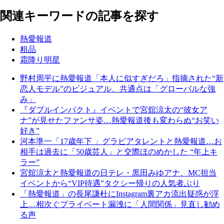
関連キーワードの記事を探す
熱愛報道
粗品
霜降り明星
野村周平に熱愛報道「本人に似すぎだろ」指摘された“新
恋人モデル”のビジュアル、共通点は「グローバルな強
み」
『ダブルインパクト』イベントで宮舘涼太の“彼女ア
ナ”が見せたファンサ姿…熱愛報道後も変わらぬ“お笑い
好き”
河本準一「17歳年下 」グラビアタレントと熱愛報道…お
相手は過去に「50歳芸人」と交際ほのめかした “年上キ
ラー”
宮舘涼太と熱愛報道の日テレ・黒田みゆアナ、MC担当
イベントから“VIP待遇”タクシー帰りの人気者ぶり
「熱愛報道」の長尾謙杜にInstagram裏アカ流出疑惑が浮
上…相次ぐプライベート漏洩に「人間関係」見直し勧め
る声