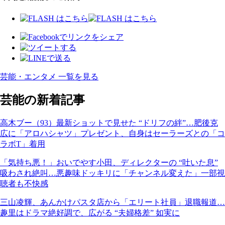
芸能・エンタメ 一覧を見る
芸能の新着記事
高木ブー（93）最新ショットで見せた “ドリフの絆”…肥後克
広に「アロハシャツ」プレゼント、自身はセーラーズとの「コ
ラボT」着用
「気持ち悪！」おいでやす小田、ディレクターの “吐いた息”
吸わされ絶叫…悪趣味ドッキリに「チャンネル変えた」一部視
聴者も不快感
三山凌輝、あんかけパスタ店から「エリート社員」退職報道…
趣里はドラマ絶好調で、広がる “夫婦格差” 如実に