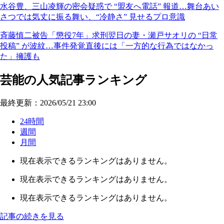
水谷豊、三山凌輝の密会疑惑で “盟友へ電話” 報道…舞台あい
さつでは気丈に振る舞い、“冷静さ” 見せるプロ意識
斉藤慎二被告「懲役7年」求刑翌日の妻・瀬戸サオリの “日常
投稿” が波紋…事件発覚直後には「一方的な行為ではなかっ
た」擁護も
芸能の人気記事ランキング
最終更新：2026/05/21 23:00
24時間
週間
月間
現在表示できるランキングはありません。
現在表示できるランキングはありません。
現在表示できるランキングはありません。
記事の続きを見る