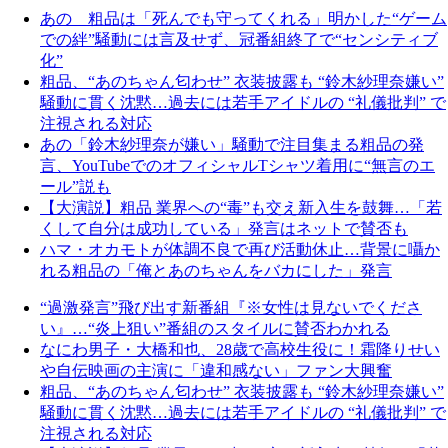
あの 粗品は「死んでも守ってくれる」明かした“ゲーム
での絆”騒動には言及せず、冠番組終了で“センシティブ
化”
粗品、“あのちゃん匂わせ” 衣装披露も “鈴木紗理奈嫌い”
騒動に貫く沈黙…過去には若手アイドルの “礼儀批判” で
注視される対応
あの「鈴木紗理奈が嫌い」騒動で注目集まる粗品の発
言、YouTubeでのオフィシャルTシャツ着用に“無言のエ
ール”説も
【大演説】粗品 業界への“毒”も交え新入生を鼓舞…「若
くして自分は成功している」発言はネットで賛否も
ハマ・オカモトが体調不良で再び活動休止…背景に囁か
れる粗品の「俺とあのちゃんをバカにした」発言
“過激発言”飛び出す新番組『※女性は見ないでくださ
い』…“炎上狙い”番組のスタイルに賛否わかれる
なにわ男子・大橋和也、28歳で高校生役に！霜降りせい
や自伝映画の主演に「違和感ない」ファン大興奮
粗品、“あのちゃん匂わせ” 衣装披露も “鈴木紗理奈嫌い”
騒動に貫く沈黙…過去には若手アイドルの “礼儀批判” で
注視される対応