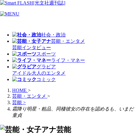
社会・政治
芸能・エンタメ
芸能
インタビュー
スポーツ
ライフ・マネー
グラビア
アイドル
大人のエンタメ
コミック
HOME
>
芸能・エンタメ
>
芸能
>
霜降り明星・粗品、同棲彼女の存在を認めるも、いまだ
童貞
芸能