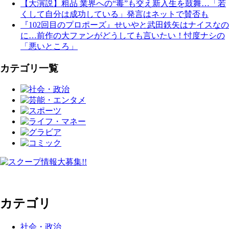
【大演説】粗品 業界への“毒”も交え新入生を鼓舞…「若
くして自分は成功している」発言はネットで賛否も
『102回目のプロポーズ』せいやと武田鉄矢はナイスなの
に…前作の大ファンがどうしても言いたい！忖度ナシの
「悪いところ」
カテゴリ一覧
カテゴリ
社会・政治