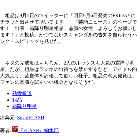
粗品は9月5日のツイッターに「明日9月6日発売のFRIDAYに
チラッと出させて頂いてます！ 『芸能ニュース』のページで
す！ 出演・霜降り明星粗品、贔屓の女性 よろしくお願いし
ます！」と投稿。かつてないスキャンダルの告知を自ら行うパ
ンク・スピリッツを見せた。
ネタの完成度はもちろん、2人のルックスも人気の霜降り明
星。だが、粗品はラジオの出待ちを禁止するなど、アイドル的
人気より、芸自体を評価して欲しい様子。粗品の恋人発覚は、
ファンの真贋を試すいい機会となりそうだ。
熱愛報道
粗品
霜降り明星
出典元:
SmartFLASH
著者:
『FLASH』編集部