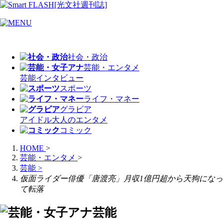
社会・政治
芸能・エンタメ
芸能
インタビュー
スポーツ
ライフ・マネー
グラビア
アイドル
大人のエンタメ
コミック
HOME
>
芸能・エンタメ
>
芸能
>
仮面ライダー俳優「唐渡亮」月収1億円超から天狗になっ
て転落
芸能