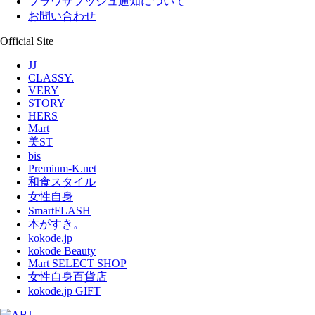
ブラウザプッシュ通知について
お問い合わせ
Official Site
JJ
CLASSY.
VERY
STORY
HERS
Mart
美ST
bis
Premium-K.net
和食スタイル
女性自身
SmartFLASH
本がすき。
kokode.jp
kokode Beauty
Mart SELECT SHOP
女性自身百貨店
kokode.jp GIFT