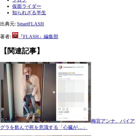
仮面ライダー
知られざる半生
出典元:
SmartFLASH
著者:
『FLASH』編集部
【関連記事】
梅宮アンナ、バイア
グラを飲んで死を意識する「心臓が…」