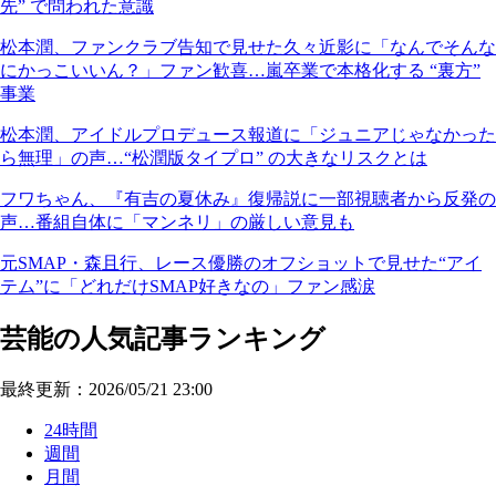
先” で問われた意識
松本潤、ファンクラブ告知で見せた久々近影に「なんでそんな
にかっこいいん？」ファン歓喜…嵐卒業で本格化する “裏方”
事業
松本潤、アイドルプロデュース報道に「ジュニアじゃなかった
ら無理」の声…“松潤版タイプロ” の大きなリスクとは
フワちゃん、『有吉の夏休み』復帰説に一部視聴者から反発の
声…番組自体に「マンネリ」の厳しい意見も
元SMAP・森且行、レース優勝のオフショットで見せた“アイ
テム”に「どれだけSMAP好きなの」ファン感涙
芸能の人気記事ランキング
最終更新：2026/05/21 23:00
24時間
週間
月間