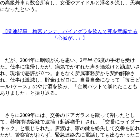
の高級外車も数台所有し、女優やアイドルと浮名を流し、天狗
になったという。
【関連記事：梅宮アンナ、バイアグラを飲んで死を意識する
「心臓が…」】
だが、2004年に咽頭がんを患い、2年半で6度の手術を受け
た。仕事に復帰したが、病気でかすれた声を酒焼けと勘違いさ
れ、現場で悪評が立つ。まもなく所属事務所から契約解除さ
れ、仕事は激減し、貯金はゼロに。自暴自棄になって「毎日ビ
ール1ケース」のやけ酒を飲み、「金属バットで暴れたことも
ありました」と振り返る。
さらに2009年には、交番のドアガラスを蹴って割ったとし
て、器物損壊容疑で逮捕（起訴猶予）され、「交番にライダー
キック」と報じられた。唐渡は、家の鍵を紛失して交番を訪れ
たが、警察官がおらず、緊急連絡先に電話しても出なかったこ