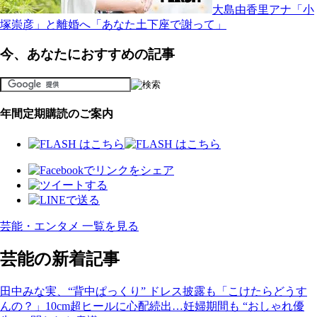
大島由香里アナ「小
塚崇彦」と離婚へ「あなた土下座で謝って」
今、あなたにおすすめの記事
年間定期購読のご案内
芸能・エンタメ 一覧を見る
芸能の新着記事
田中みな実、“背中ぱっくり” ドレス披露も「こけたらどうす
んの？」10cm超ヒールに心配続出…妊婦期間も “おしゃれ優