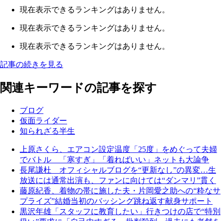
現在表示できるランキングはありません。
現在表示できるランキングはありません。
現在表示できるランキングはありません。
記事の続きを見る
関連キーワードの記事を探す
ブログ
仮面ライダー
知られざる半生
上原さくら、エアコン設定温度「25度」をめぐって夫婦
でバトル 「寒すぎ」「着ればいい」ネットも大論争
長尾謙杜 オフィシャルブログを“更新なし”の異変…生
放送には通常出演も、ファンに向けては“ダンマリ”貫く
藤原紀香、着物の帯に施した夫・片岡愛之助への“粋なサ
プライズ”結婚当初のバッシング跳ね返す献身サポート
黒沢年雄「スタッフに教育したい」行きつけの店で“特別