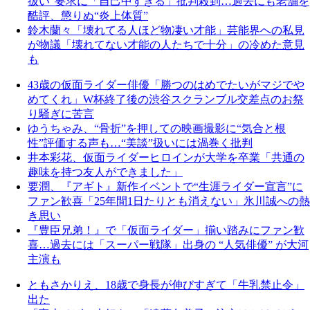
扱い”要求に「自己中すぎる」批判殺到…過去にも老舗を
酷評、懲りぬ“炎上体質”
鈴木蘭々「壊れてる人ほど物凄い才能」芸能界への私見
が物議「壊れてない才能の人たちで十分」の冷めた意見
も
43歳の仮面ライダー俳優「勝つのはめでたいがマジでや
めてくれ」W杯終了後の渋谷スクランブル交差点のお祭
り騒ぎに苦言
ゆうちゃみ、“骨折”を押しての映画撮影に“気合と根
性”評価する声も…“美談”扱いには渦巻く批判
井本彩花、仮面ライダーヒロインが大学を卒業「共通の
趣味を持つ友人ができました」
要潤、『アギト』新作イベントで“生涯ライダー宣言”に
ファン歓喜「25年間1日たりとも消えない」氷川誠への熱
き思い
『豊臣兄弟！』で「仮面ライダー」揃い踏みにファン歓
喜…過去には「スーパー戦隊」出身の “人気俳優” が大河
主演も
ともさかりえ、18歳で身長が伸びすぎて「牛乳禁止令」
出た