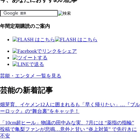
年間定期購読のご案内
芸能・エンタメ 一覧を見る
芸能の新着記事
畑芽育、イケメン12人に囲まれるも「早く帰りたい」…『ブル
ーロック』の“舞台裏”をキャッチ！
「10cm超ヒール」物議の田中みな実、7月には “薬指の指輪”
投稿で亀梨ファンが悲鳴…意外と甘い “炎上対策” で先行きに
不安