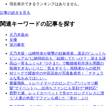
現在表示できるランキングはありません。
記事の続きを見る
関連キーワードの記事を探す
元乃木坂46
女優
深川麻衣
元乃木坂・山崎怜奈が衝撃の妊娠発表…直近の“ふっくら
ビジュアル”に納得続出も「結婚してたっけ？」深まる謎
高山一実＆ふくらP『Qさま!!』で離婚後初共演も周囲の
執拗すぎるいじりに「気まずそう」視聴者からの批判
Mリーグで躍進中の中田花奈が写真集発売！「ナチュラ
ルな私をみてほしい」
齋藤飛鳥、トレードマークのロングヘア“バッサリ断
髪”でイベントへ…出待ちファンにも笑顔で“神対応”
西野七瀬、レッドカーペットで見せたロングドレスに漂
う“人妻の色気”でファンも感じた「幸せ」ぶり