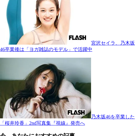
宮沢セイラ、乃木坂
46卒業後は「ヨガ雑誌のモデル」で活躍中
乃木坂46を卒業した
「桜井玲香」2nd写真集『視線』発売へ
今、あなたにおすすめの記事