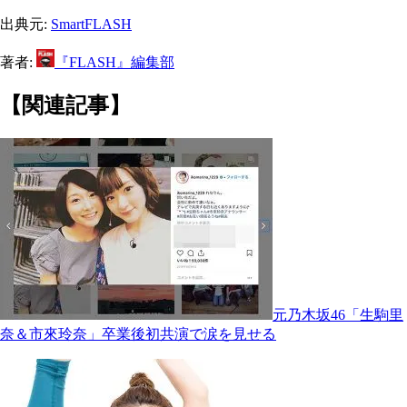
出典元:
SmartFLASH
著者:
『FLASH』編集部
【関連記事】
元乃木坂46「生駒里
奈＆市來玲奈」卒業後初共演で涙を見せる