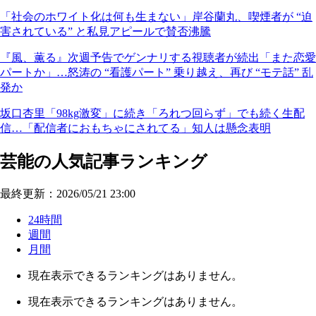
「社会のホワイト化は何も生まない」岸谷蘭丸、喫煙者が “迫
害されている” と私見アピールで賛否沸騰
『風、薫る』次週予告でゲンナリする視聴者が続出「また恋愛
パートか」…怒涛の “看護パート” 乗り越え、再び “モテ話” 乱
発か
坂口杏里「98kg激変」に続き「ろれつ回らず」でも続く生配
信…「配信者におもちゃにされてる」知人は懸念表明
芸能の人気記事ランキング
最終更新：2026/05/21 23:00
24時間
週間
月間
現在表示できるランキングはありません。
現在表示できるランキングはありません。