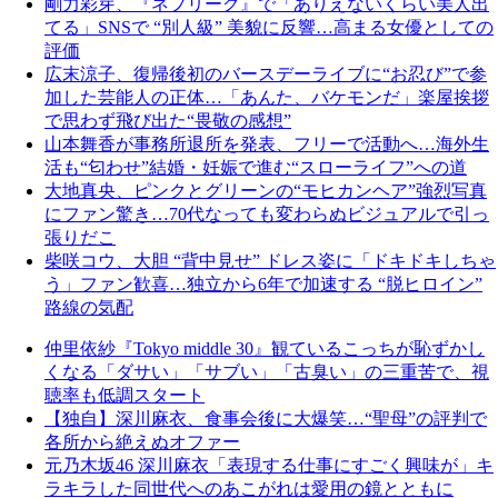
剛力彩芽、『ネプリーグ』で「ありえないくらい美人出
てる」SNSで “別人級” 美貌に反響…高まる女優としての
評価
広末涼子、復帰後初のバースデーライブに“お忍び”で参
加した芸能人の正体…「あんた、バケモンだ」楽屋挨拶
で思わず飛び出た“畏敬の感想”
山本舞香が事務所退所を発表、フリーで活動へ…海外生
活も“匂わせ”結婚・妊娠で進む“スローライフ”への道
大地真央、ピンクとグリーンの“モヒカンヘア”強烈写真
にファン驚き…70代なっても変わらぬビジュアルで引っ
張りだこ
柴咲コウ、大胆 “背中見せ” ドレス姿に「ドキドキしちゃ
う」ファン歓喜…独立から6年で加速する “脱ヒロイン”
路線の気配
仲里依紗『Tokyo middle 30』観ているこっちが恥ずかし
くなる「ダサい」「サブい」「古臭い」の三重苦で、視
聴率も低調スタート
【独自】深川麻衣、食事会後に大爆笑…“聖母”の評判で
各所から絶えぬオファー
元乃木坂46 深川麻衣「表現する仕事にすごく興味が」キ
ラキラした同世代へのあこがれは愛用の鏡とともに