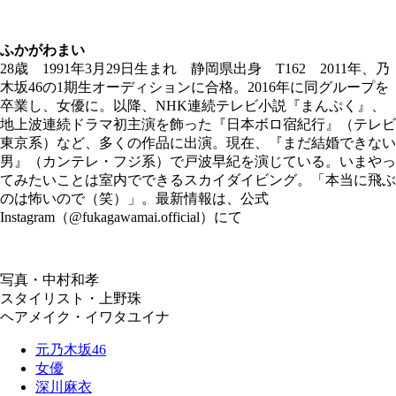
ふかがわまい
28歳 1991年3月29日生まれ 静岡県出身 T162 2011年、乃
木坂46の1期生オーディションに合格。2016年に同グループを
卒業し、女優に。以降、NHK連続テレビ小説『まんぷく』、
地上波連続ドラマ初主演を飾った『日本ボロ宿紀行』（テレビ
東京系）など、多くの作品に出演。現在、『まだ結婚できない
男』（カンテレ・フジ系）で戸波早紀を演じている。いまやっ
てみたいことは室内でできるスカイダイビング。「本当に飛ぶ
のは怖いので（笑）」。最新情報は、公式
Instagram（@fukagawamai.official）にて
写真・中村和孝
スタイリスト・上野珠
ヘアメイク・イワタユイナ
元乃木坂46
女優
深川麻衣