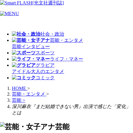
社会・政治
芸能・エンタメ
芸能
インタビュー
スポーツ
ライフ・マネー
グラビア
アイドル
大人のエンタメ
コミック
HOME
>
芸能・エンタメ
>
芸能
>
深川麻衣『まだ結婚できない男』出演で感じた「変化」
とは
芸能