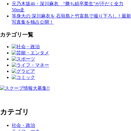
元乃木坂46・深川麻衣 “勝ち組卒業生”が汗だく全力
50m走
等身大の 深川麻衣を 石垣島と竹富島で撮り下ろし！最新
写真集を独占公開！
カテゴリ一覧
カテゴリ
社会・政治