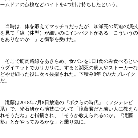
ームドアの点検などバイトを4つ掛け持ちしたという。
当時は、体を鍛えてマッチョだったが、加瀬亮の気迫の演技
を見て「線（体型）が細いのにインパクトがある。こういうの
もありなのか！」と衝撃を受けた。
そこで筋肉路線をあきらめ、食パンを1日1食のみ食べるとい
うダイエットでガリガリに。すると瀕死の病人やストーカーな
どやせ細った役に次々抜擢された。下積み8年での大ブレイク
だ。
滝藤は2018年7月8日放送の『ボクらの時代』（フジテレビ
系）で、光石研から演技について「滝藤君だと若い人に教えら
れそうだね」と指摘され、「そうか教えられるのか。『滝藤
塾』とかやってみるかな」と乗り気に。