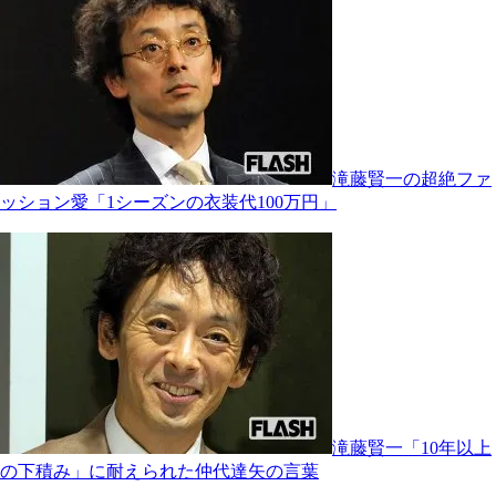
滝藤賢一の超絶ファ
ッション愛「1シーズンの衣装代100万円」
滝藤賢一「10年以上
の下積み」に耐えられた仲代達矢の言葉