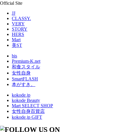
Official Site
JJ
CLASSY.
VERY
STORY
HERS
Mart
美ST
bis
Premium-K.net
和食スタイル
女性自身
SmartFLASH
本がすき。
kokode.jp
kokode Beauty
Mart SELECT SHOP
女性自身百貨店
kokode.jp GIFT