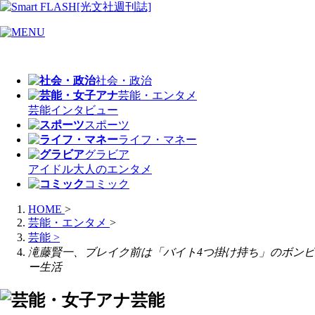
社会・政治
芸能・エンタメ
芸能
インタビュー
スポーツ
ライフ・マネー
グラビア
アイドル
大人のエンタメ
コミック
HOME
>
芸能・エンタメ
>
芸能
>
滝藤賢一、ブレイク前は「バイト4つ掛け持ち」のボンビ
ー生活
芸能