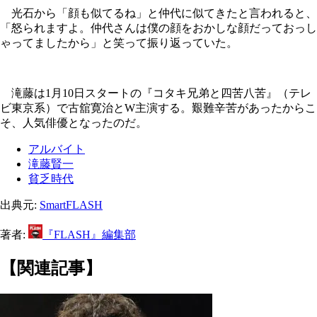
光石から「顔も似てるね」と仲代に似てきたと言われると、
「怒られますよ。仲代さんは僕の顔をおかしな顔だっておっし
ゃってましたから」と笑って振り返っていた。
滝藤は1月10日スタートの『コタキ兄弟と四苦八苦』（テレ
ビ東京系）で古舘寛治とW主演する。艱難辛苦があったからこ
そ、人気俳優となったのだ。
アルバイト
滝藤賢一
貧乏時代
出典元:
SmartFLASH
著者:
『FLASH』編集部
【関連記事】