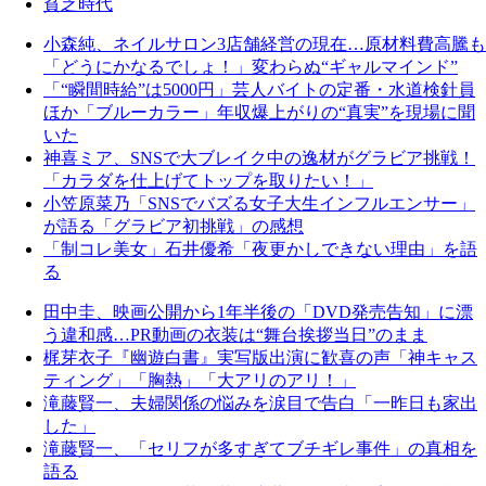
貧乏時代
小森純、ネイルサロン3店舗経営の現在…原材料費高騰も
「どうにかなるでしょ！」変わらぬ“ギャルマインド”
「“瞬間時給”は5000円」芸人バイトの定番・水道検針員
ほか「ブルーカラー」年収爆上がりの“真実”を現場に聞
いた
神喜ミア、SNSで大ブレイク中の逸材がグラビア挑戦！
「カラダを仕上げてトップを取りたい！」
小笠原菜乃「SNSでバズる女子大生インフルエンサー」
が語る「グラビア初挑戦」の感想
「制コレ美女」石井優希「夜更かしできない理由」を語
る
田中圭、映画公開から1年半後の「DVD発売告知」に漂
う違和感…PR動画の衣装は“舞台挨拶当日”のまま
梶芽衣子『幽遊白書』実写版出演に歓喜の声「神キャス
ティング」「胸熱」「大アリのアリ！」
滝藤賢一、夫婦関係の悩みを涙目で告白「一昨日も家出
した」
滝藤賢一、「セリフが多すぎてブチギレ事件」の真相を
語る