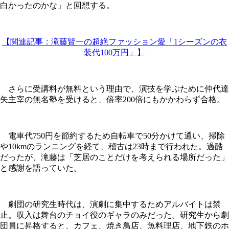
白かったのかな」と回想する。
【関連記事：滝藤賢一の超絶ファッション愛「1シーズンの衣
装代100万円」】
さらに受講料が無料という理由で、演技を学ぶために仲代達
矢主宰の無名塾を受けると、倍率200倍にもかかわらず合格。
電車代750円を節約するため自転車で50分かけて通い、掃除
や10kmのランニングを経て、稽古は23時まで行われた。過酷
だったが、滝藤は「芝居のことだけを考えられる場所だった」
と感謝を語っていた。
劇団の研究生時代は、演劇に集中するためアルバイトは禁
止。収入は舞台のチョイ役のギャラのみだった。研究生から劇
団員に昇格すると、カフェ、焼き鳥店、魚料理店、地下鉄のホ