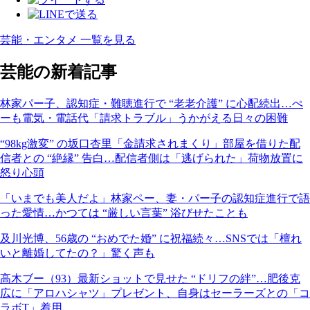
芸能・エンタメ 一覧を見る
芸能の新着記事
林家パー子、認知症・難聴進行で “老老介護” に心配続出…ぺ
ーも電気・電話代「請求トラブル」うかがえる日々の困難
“98kg激変” の坂口杏里「金請求されまくり」部屋を借りた配
信者との “絶縁” 告白…配信者側は「逃げられた」荷物放置に
怒り心頭
「いまでも美人だよ」林家ペー、妻・パー子の認知症進行で語
った愛情…かつては “厳しい言葉” 浴びせたことも
及川光博、56歳の “おめでた婚” に祝福続々…SNSでは「檀れ
いと離婚してたの？」驚く声も
高木ブー（93）最新ショットで見せた “ドリフの絆”…肥後克
広に「アロハシャツ」プレゼント、自身はセーラーズとの「コ
ラボT」着用