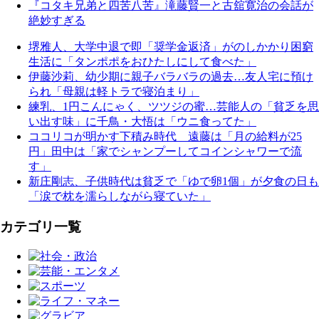
『コタキ兄弟と四苦八苦』滝藤賢一と古舘寛治の会話が
絶妙すぎる
堺雅人、大学中退で即「奨学金返済」がのしかかり困窮
生活に「タンポポをおひたしにして食べた」
伊藤沙莉、幼少期に親子バラバラの過去…友人宅に預け
られ「母親は軽トラで寝泊まり」
練乳、1円こんにゃく、ツツジの蜜…芸能人の「貧乏を思
い出す味」に千鳥・大悟は「ウニ食ってた」
ココリコが明かす下積み時代 遠藤は「月の給料が25
円」田中は「家でシャンプーしてコインシャワーで流
す」
新庄剛志、子供時代は貧乏で「ゆで卵1個」が夕食の日も
「涙で枕を濡らしながら寝ていた」
カテゴリ一覧