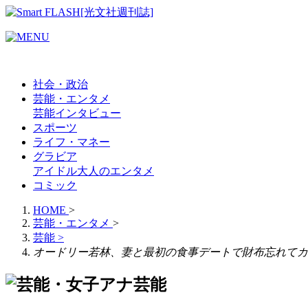
社会・政治
芸能・エンタメ
芸能
インタビュー
スポーツ
ライフ・マネー
グラビア
アイドル
大人のエンタメ
コミック
HOME
>
芸能・エンタメ
>
芸能
>
オードリー若林、妻と最初の食事デートで財布忘れてカ
芸能