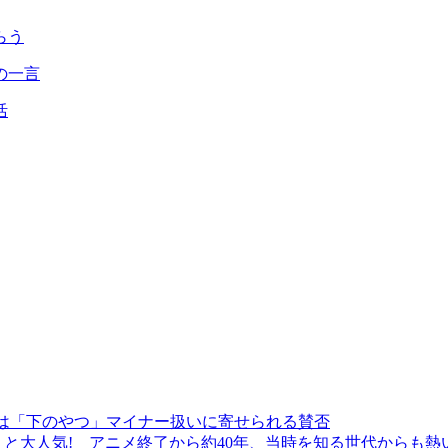
らう
の一言
活
beは「下のやつ」マイナー扱いに寄せられる賛否
と大人気! アニメ終了から約40年、当時を知る世代からも熱