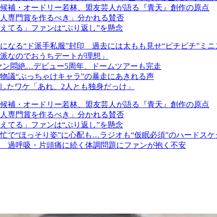
候補・オードリー若林、盟友芸人が語る『青天』創作の原点
人専門賞を作るべき」分かれる賛否
えてる」ファンは“ぶり返し”を懸念
になる“ド派手私服”封印 過去には太もも見せ“ピチピチ”ミニ
派なのでおうちデートが理想」
ファン悶絶…デビュー5周年、ドームツアーも完走
物議“ぶっちゃけキャラ”の暴走にあきれる声
乱したワケ「あれ、2人とも独身だっけ」
候補・オードリー若林、盟友芸人が語る『青天』創作の原点
人専門賞を作るべき」分かれる賛否
えてる」ファンは“ぶり返し”を懸念
忙で“ほっそり姿”に心配も…ラジオも“仮眠必須”のハードスケ
 過呼吸・片頭痛に続く体調問題にファンが抱く不安