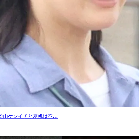
松山ケンイチと夏帆は不…