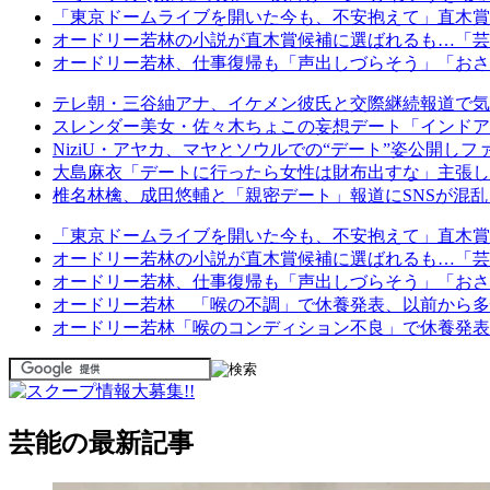
「東京ドームライブを開いた今も、不安抱えて」直木賞
オードリー若林の小説が直木賞候補に選ばれるも…「芸
オードリー若林、仕事復帰も「声出しづらそう」「おさ
テレ朝・三谷紬アナ、イケメン彼氏と交際継続報道で気
スレンダー美女・佐々木ちょこの妄想デート「インドア
NiziU・アヤカ、マヤとソウルでの“デート”姿公開し
大島麻衣「デートに行ったら女性は財布出すな」主張し
椎名林檎、成田悠輔と「親密デート」報道にSNSが混
「東京ドームライブを開いた今も、不安抱えて」直木賞
オードリー若林の小説が直木賞候補に選ばれるも…「芸
オードリー若林、仕事復帰も「声出しづらそう」「おさ
オードリー若林 「喉の不調」で休養発表、以前から多
オードリー若林「喉のコンディション不良」で休養発表
芸能の最新記事