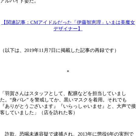
アルバイト姿だ。
【関連記事：CMアイドルだった「伊藤智恵理」いまは美魔女
デザイナー】
（以下は、2019年11月7日に掲載した記事の再録です）
＊
「羽賀さんはスタッフとして、配膳などを担当していまし
た。“身バレ” を警戒してか、黒いマスクを着用。それでも
『ありがとうございます』『いらっしゃいませ』と、大声で接
客していました」（店を訪れた客）
詐欺、恐喝未遂容疑で逮捕され、2013年に懲役6年の実刑で