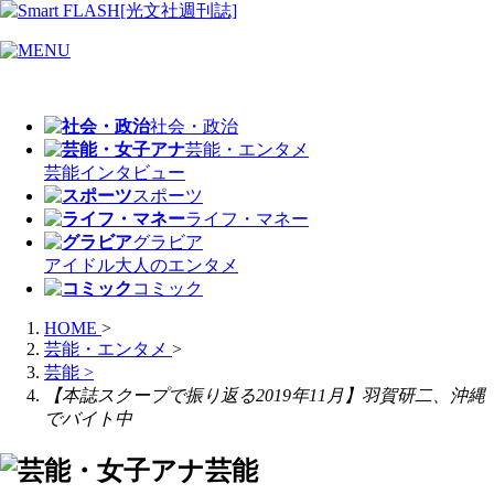
社会・政治
芸能・エンタメ
芸能
インタビュー
スポーツ
ライフ・マネー
グラビア
アイドル
大人のエンタメ
コミック
HOME
>
芸能・エンタメ
>
芸能
>
【本誌スクープで振り返る2019年11月】羽賀研二、沖縄
でバイト中
芸能