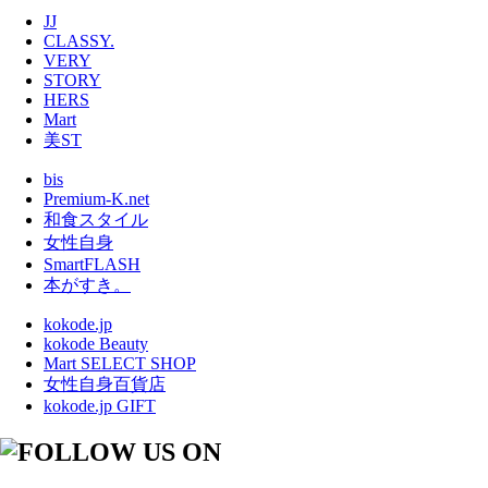
JJ
CLASSY.
VERY
STORY
HERS
Mart
美ST
bis
Premium-K.net
和食スタイル
女性自身
SmartFLASH
本がすき。
kokode.jp
kokode Beauty
Mart SELECT SHOP
女性自身百貨店
kokode.jp GIFT