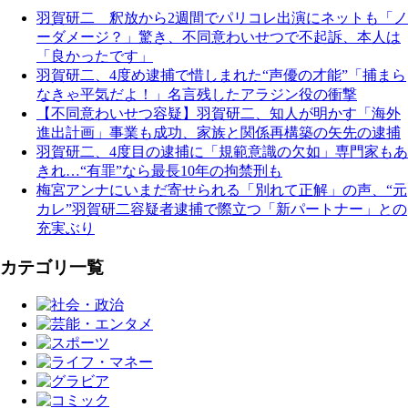
羽賀研二 釈放から2週間でパリコレ出演にネットも「ノ
ーダメージ？」驚き、不同意わいせつで不起訴、本人は
「良かったです」
羽賀研二、4度め逮捕で惜しまれた“声優の才能”「捕まら
なきゃ平気だよ！」名言残したアラジン役の衝撃
【不同意わいせつ容疑】羽賀研二、知人が明かす「海外
進出計画」事業も成功、家族と関係再構築の矢先の逮捕
羽賀研二、4度目の逮捕に「規範意識の欠如」専門家もあ
きれ…“有罪”なら最長10年の拘禁刑も
梅宮アンナにいまだ寄せられる「別れて正解」の声、“元
カレ”羽賀研二容疑者逮捕で際立つ「新パートナー」との
充実ぶり
カテゴリ一覧