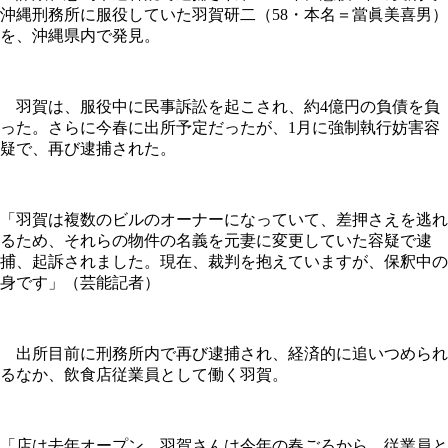
沖縄刑務所に服役していた羽賀研二（58・本名＝當眞美喜男）
を、沖縄県内で発見。
羽賀は、服役中に民事訴訟を起こされ、約4億円の負債を負
った。さらに今春に出所予定だったが、1月に強制執行妨害容
疑で、再び逮捕された。
「羽賀は複数のビルのオーナーになっていて、差押さえを逃れ
るため、それらの物件の名義を元妻に変更していた容疑で逮
捕、起訴されました。現在、裁判を抱えていますが、保釈中の
身です」（芸能記者）
出所目前に刑務所内で再び逮捕され、経済的に追いつめられ
るなか、飲食店従業員として働く羽賀。
「店は去年オープン。羽賀さんは今年の春ごろから、従業員と