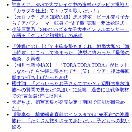
神喜ミア、SNSで大ブレイク中の逸材がグラビア挑戦！
「カラダを仕上げてトップを取りたい！」
【元ロッテ・黒木知宏の娘】黒木芽依 ビール売り子か
らチアパフォーマー転身で“父子鷹”実現「夢は始球式」
小笠原菜乃「SNSでバズる女子大生インフルエンサー」
が語る「グラビア初挑戦」の感想
「沖縄にのし上げて主砲を撃ちまくれ」戦艦大和の「海
上特攻」はこうして決まった…決裂に終わった「最後の
会談」を再現
【相川七瀬×MAX】「『TORA TORA TORA』がヒット
しなかったら沖縄に帰されてた（笑）」ツアー後は毎回
朝まで打ち上げだった20代
櫻井翔、「どういったお子さんですか？」辺野古事故遺
族への質問で見せた“気遣い”に反響…過去には戦争取材
での“言葉選び”に批判も
天野ちよ、初写真集が発売決定！南国で官能が目覚め
た！
川栄李奈 離婚報道直前のインスタでは“夫不在”の沖縄
旅行…「たくさん旅をさせてあげたい」子どもへの想い
綴る