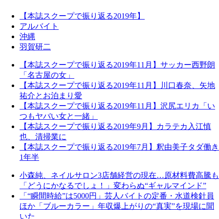
【本誌スクープで振り返る2019年】
アルバイト
沖縄
羽賀研二
【本誌スクープで振り返る2019年11月】サッカー西野朗
「名古屋の女」
【本誌スクープで振り返る2019年11月】川口春奈、矢地
祐介とお泊まり愛
【本誌スクープで振り返る2019年11月】沢尻エリカ「い
つもヤバい女と一緒」
【本誌スクープで振り返る2019年9月】カラテカ入江慎
也、清掃業に
【本誌スクープで振り返る2019年7月】釈由美子タダ働き
1年半
小森純、ネイルサロン3店舗経営の現在…原材料費高騰も
「どうにかなるでしょ！」変わらぬ“ギャルマインド”
「“瞬間時給”は5000円」芸人バイトの定番・水道検針員
ほか「ブルーカラー」年収爆上がりの“真実”を現場に聞
いた