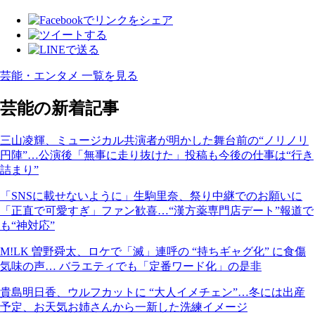
芸能・エンタメ 一覧を見る
芸能の新着記事
三山凌輝、ミュージカル共演者が明かした舞台前の“ノリノリ
円陣”…公演後「無事に走り抜けた」投稿も今後の仕事は“行き
詰まり”
「SNSに載せないように」生駒里奈、祭り中継でのお願いに
「正直で可愛すぎ」ファン歓喜…“漢方薬専門店デート”報道で
も“神対応”
M!LK 曽野舜太、ロケで「滅」連呼の “持ちギャグ化” に食傷
気味の声… バラエティでも「定番ワード化」の是非
貴島明日香、ウルフカットに “大人イメチェン”…冬には出産
予定、お天気お姉さんから一新した洗練イメージ