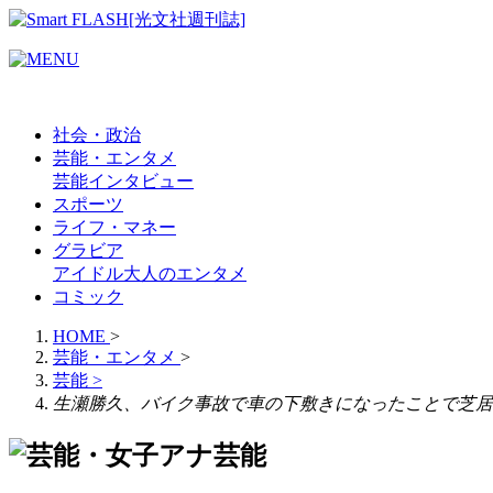
社会・政治
芸能・エンタメ
芸能
インタビュー
スポーツ
ライフ・マネー
グラビア
アイドル
大人のエンタメ
コミック
HOME
>
芸能・エンタメ
>
芸能
>
生瀬勝久、バイク事故で車の下敷きになったことで芝居
芸能