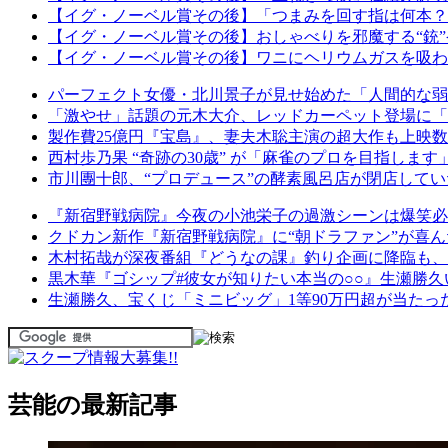
【イグ・ノーベル賞その後】「つまみを回す指は何本？
【イグ・ノーベル賞その後】おしゃべりを邪魔する“銃
【イグ・ノーベル賞その後】ワニにヘリウムガスを吸わせ
パーフェクト女優・北川景子が見せ始めた「人間的な弱さ
「激やせ」話題の元木大介、レッドカーペット登場に「
製作費25億円『宝島』、妻夫木聡主演の超大作も上映数激
西村歩乃果 “奇跡の30歳” が「麻雀のプロを目指します
市川團十郎、“プロデュース”の酵素風呂店が閉店して
『新宿野戦病院』今夜の小池栄子の過激シーンは爆笑必
クドカン新作『新宿野戦病院』に“朝ドラファン”が喜ん
木村拓哉が深夜番組『どうなの課』釣り企画に降臨も、視
黒木華『ゴシップ#彼女が知りたい本当の○○』生瀬勝
生瀬勝久、宝くじ「ミニビッグ」1等90万円超が当たっ
芸能の最新記事