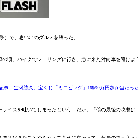
S系）で、思い出のグルメを語った。
歳の頃、バイクでツーリングに行き、急に来た対向車を避けよ
記事：生瀬勝久、宝くじ「ミニビッグ」1等90万円超が当たっ
ライスを吐いてしまったという。だが、「僕の最後の晩餐は
間は好きなことやろうって考えに変わって、芝居の道へ入っ