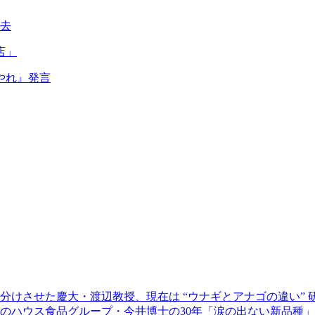
過去
店」
やれ』発言
けさせた慶大・渡辺教授、現在は “ウナギとアナゴの違い” 
のハウス食品グループ・今井博士の30年「涙の出ない新品種