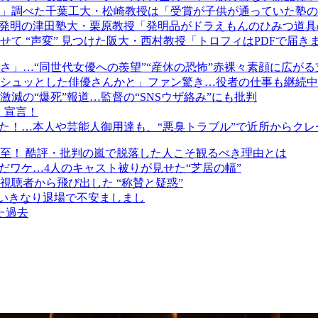
」調べた千葉工大・松崎教授は「受賞が子供が通っていた塾の
”発明の津田塾大・栗原教授「発明品がドラえもんのひみつ道
て “声変” 見つけた阪大・西村教授「トロフィはPDFで届き
」…“同世代女優への羨望”“産休の恐怖”赤裸々素顔に広がる
シュッとした俳優さんかと」ファン驚き…役者の仕事も継続中
減の“爆死”報道…監督の“SNSウザ絡み”にも批判
」宣言！
いた！…本人や芸能人御用達も、“悪臭トラブル”で近所からクレ
至！ 酷評・批判の嵐で脱落した人こそ観るべき理由とは
だワケ…4人のキャスト被りが見せた“芝居の幅”
聴者から飛び出した “称賛と疑惑”
久いきなり退場で不安ましまし
た過去