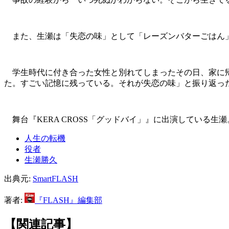
また、生瀬は「失恋の味」として「レーズンバターごはん
学生時代に付き合った女性と別れてしまったその日、家に帰
た。すごい記憶に残っている。それが失恋の味」と振り返っ
舞台『KERA CROSS「グッドバイ」』に出演している生
人生の転機
役者
生瀬勝久
出典元:
SmartFLASH
著者:
『FLASH』編集部
【関連記事】