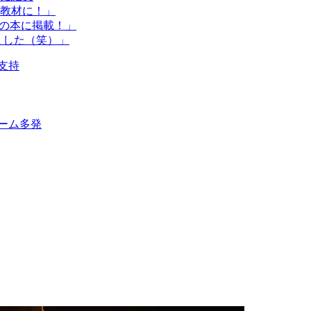
教材に！」
具の本に掲載！」
ました（笑）」
支持
ーム多発