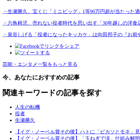
・生瀬勝久、宝くじ「ミニビッグ」1等90万円超が当たった
・六角精児、売れない役者時代を思い出す「30年越しの洋食
・泉谷しげる「役者になったキッカケ」は向田邦子の『お前
芸能・エンタメ一覧をもっと見る
今、あなたにおすすめの記事
関連キーワードの記事を探す
人生の転機
役者
生瀬勝久
【イグ・ノーベル賞その後】ハトに「ピカソとモネ」見分
【イグ・ノーベル賞その後】「玉ねぎで涙」仕組み解明