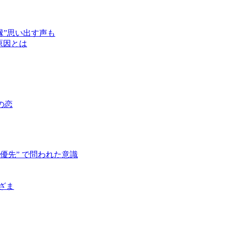
縁”思い出す声も
原因とは
の恋
優先” で問われた意識
ざま