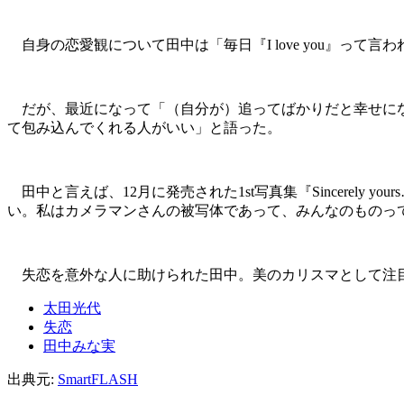
自身の恋愛観について田中は「毎日『I love you』っ
だが、最近になって「（自分が）追ってばかりだと幸せにな
て包み込んでくれる人がいい」と語った。
田中と言えば、12月に発売された1st写真集『Sincerel
い。私はカメラマンさんの被写体であって、みんなのものっ
失恋を意外な人に助けられた田中。美のカリスマとして注
太田光代
失恋
田中みな実
出典元:
SmartFLASH