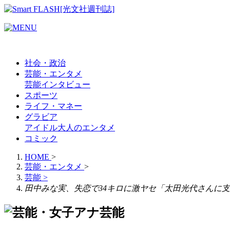
社会・政治
芸能・エンタメ
芸能
インタビュー
スポーツ
ライフ・マネー
グラビア
アイドル
大人のエンタメ
コミック
HOME
>
芸能・エンタメ
>
芸能
>
田中みな実、失恋で34キロに激ヤセ「太田光代さんに
芸能