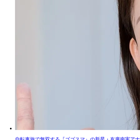
自転車旅で無双する『ゴゴスマ』の新星・友廣南実アナ