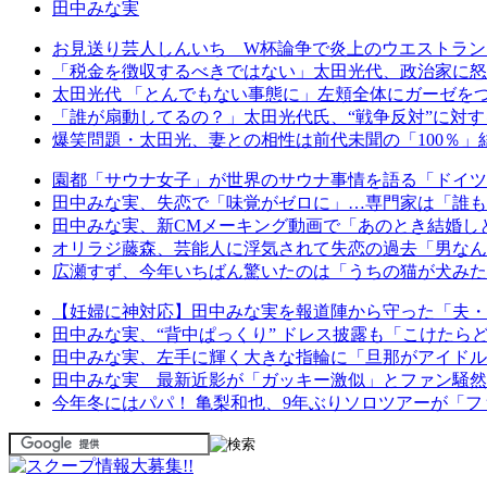
田中みな実
お見送り芸人しんいち W杯論争で炎上のウエストラン
「税金を徴収するべきではない」太田光代、政治家に怒
太田光代 「とんでもない事態に」左頬全体にガーゼをつ
「誰が扇動してるの？」太田光代氏、“戦争反対”に対
爆笑問題・太田光、妻との相性は前代未聞の「100％
園都「サウナ女子」が世界のサウナ事情を語る「ドイツ
田中みな実、失恋で「味覚がゼロに」…専門家は「誰も
田中みな実、新CMメーキング動画で「あのとき結婚し
オリラジ藤森、芸能人に浮気されて失恋の過去「男なん
広瀬すず、今年いちばん驚いたのは「うちの猫が犬みた
【妊婦に神対応】田中みな実を報道陣から守った「夫・
田中みな実、“背中ぱっくり” ドレス披露も「こけたらど
田中みな実、左手に輝く大きな指輪に「旦那がアイドル
田中みな実 最新近影が「ガッキー激似」とファン騒然…
今年冬にはパパ！ 亀梨和也、9年ぶりソロツアーが「