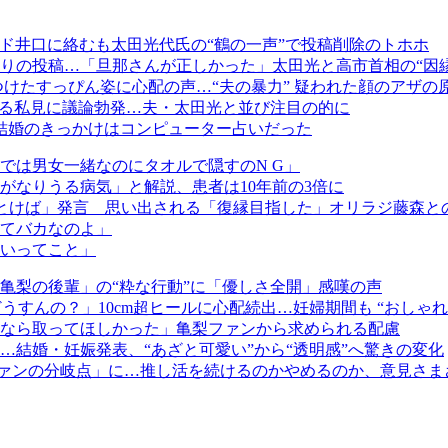
ド井口に絡むも太田光代氏の“鶴の一声”で投稿削除のトホホ
りの投稿…「旦那さんが正しかった」太田光と高市首相の“因
けたすっぴん姿に心配の声…“夫の暴力” 疑われた顔のアザの
する私見に議論勃発…夫・太田光と並び注目の的に
」結婚のきっかけはコンピューター占いだった
では男女一緒なのにタオルで隠すのN G」
がなりうる病気」と解説、患者は10年前の3倍に
とけば」発言 思い出される「復縁目指した」オリラジ藤森と
てバカなのよ」
いってこと」
亀梨の後輩」の“粋な行動”に「優しさ全開」感嘆の声
うすんの？」10cm超ヒールに心配続出…妊婦期間も “おしゃれ
なら取ってほしかった」亀梨ファンから求められる配慮
結婚・妊娠発表、“あざと可愛い”から“透明感”へ驚きの変化
ファンの分岐点」に…推し活を続けるのかやめるのか、意見さま