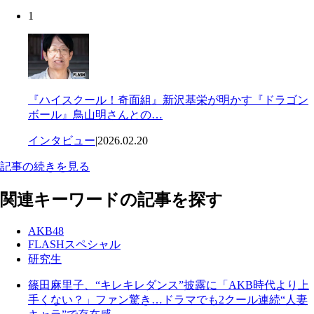
1
『ハイスクール！奇面組』新沢基栄が明かす『ドラゴン
ボール』鳥山明さんとの…
インタビュー
|
2026.02.20
記事の続きを見る
関連キーワードの記事を探す
AKB48
FLASHスペシャル
研究生
篠田麻里子、“キレキレダンス”披露に「AKB時代より上
手くない？」ファン驚き…ドラマでも2クール連続“人妻