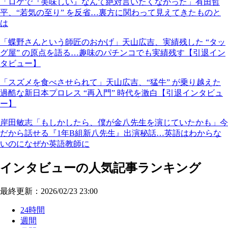
「ロケで『美味しい』なんて絶対言いたくなかった」有田哲
平、“若気の至り” を反省…裏方に関わって見えてきたものと
は
「蝶野さんという師匠のおかげ」天山広吉、実績残した “タッ
グ屋” の原点を語る…趣味のパチンコでも実績残す【引退イン
タビュー】
「スズメを食べさせられて」天山広吉、“猛牛” が乗り越えた
過酷な新日本プロレス “再入門” 時代を激白【引退インタビュ
ー】
岸田敏志「もしかしたら、僕が金八先生を演じていたかも」今
だから話せる『1年B組新八先生』出演秘話…英語はわからな
いのになぜか英語教師に
インタビューの人気記事ランキング
最終更新：2026/02/23 23:00
24時間
週間