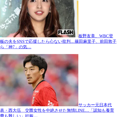
板野友美、WBC登
板の夫をSNSで応援したら心ない批判…篠田麻里子、前田敦子
ら「神7」の気…
サッカー元日本代
表・西大伍 交際女性を中絶させた無情LINE…「認知も養育
費も難しい」妊娠…