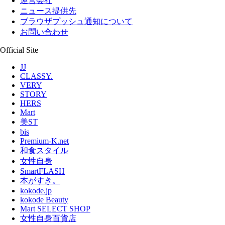
運営会社
ニュース提供先
ブラウザプッシュ通知について
お問い合わせ
Official Site
JJ
CLASSY.
VERY
STORY
HERS
Mart
美ST
bis
Premium-K.net
和食スタイル
女性自身
SmartFLASH
本がすき。
kokode.jp
kokode Beauty
Mart SELECT SHOP
女性自身百貨店