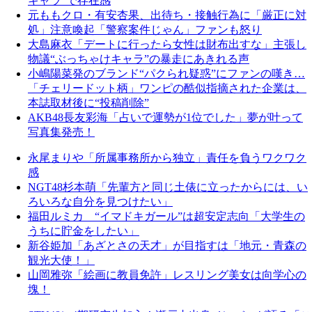
キャラ”で存在感
元ももクロ・有安杏果、出待ち・接触行為に「厳正に対
処」注意喚起「警察案件じゃん」ファンも怒り
大島麻衣「デートに行ったら女性は財布出すな」主張し
物議“ぶっちゃけキャラ”の暴走にあきれる声
小嶋陽菜発のブランド“パクられ疑惑”にファンの嘆き…
「チェリードット柄」ワンピの酷似指摘された企業は、
本誌取材後に“投稿削除”
AKB48長友彩海「占いで運勢が1位でした」夢が叶って
写真集発売！
永尾まりや「所属事務所から独立」責任を負うワクワク
感
NGT48杉本萌「先輩方と同じ土俵に立ったからには、い
ろいろな自分を見つけたい」
福田ルミカ “イマドキガール”は超安定志向「大学生の
うちに貯金をしたい」
新谷姫加「あざとさの天才」が目指すは「地元・青森の
観光大使！」
山岡雅弥「絵画に教員免許」レスリング美女は向学心の
塊！