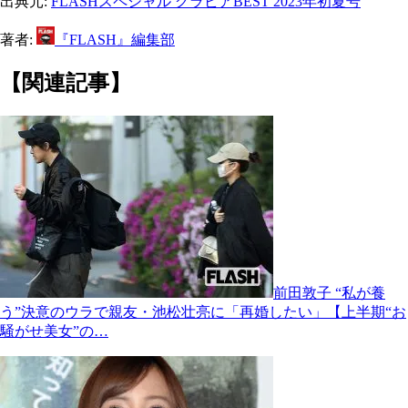
出典元:
FLASHスペシャル グラビアBEST 2023年初夏号
著者:
『FLASH』編集部
【関連記事】
前田敦子 “私が養
う”決意のウラで親友・池松壮亮に「再婚したい」【上半期“お
騒がせ美女”の…