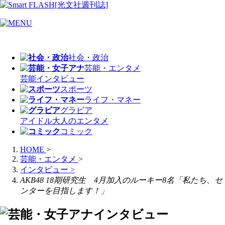
社会・政治
芸能・エンタメ
芸能
インタビュー
スポーツ
ライフ・マネー
グラビア
アイドル
大人のエンタメ
コミック
HOME
>
芸能・エンタメ
>
インタビュー
>
AKB48 18期研究生 4月加入のルーキー8名「私たち、セ
ンターを目指します！」
インタビュー