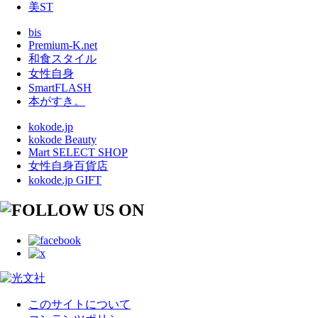
美ST
bis
Premium-K.net
和食スタイル
女性自身
SmartFLASH
本がすき。
kokode.jp
kokode Beauty
Mart SELECT SHOP
女性自身百貨店
kokode.jp GIFT
このサイトについて