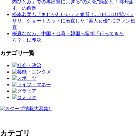
内ひとみ」での再出発によぎる“のん化”懸念と「岡田健
史」の前例
松本若菜も「まじかわいい」と絶賛！…10年ぶり髪バッ
サリ、ショートカットに激変した “美人女優” にファン歓
喜
桜庭ななみ、中国・台湾・韓国へ留学「行ってきた
ら？」に即決
カテゴリ一覧
カテゴリ