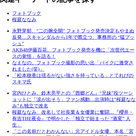
フォトブック
桜庭ななみ
永野芽郁、“二の腕全開” フォトブック発売決定もやまぬ
反発…スキャンダルから1年で際立つ、事務所の “猛プッ
シュ”
AKB48伊藤百花、フォトブック発売を機に「次世代エー
スの覚悟」を語る！
なえなの、フォトブック撮影の思い出「バイクに激突さ
れました(笑)」
「松本穂香は揺るがない強さを持っている」とてれびの
スキマ氏
宮内ひとみ、鈴木亮平との『西郷どん』“兄妹”役ツーシ
ョットに「涙が出そう」ファン感動…出演時は“桜庭なな
み”も独立で改名
桜庭ななみ、改名して社長業＆女優業に奮闘…『櫻井・
有吉THE夜会』で明かした「独立で始まった “激変” 人
生」
「この名前だとわかんない」元アイドル女優、本名「宮