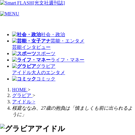
社会・政治
芸能・エンタメ
芸能
インタビュー
スポーツ
ライフ・マネー
グラビア
アイドル
大人のエンタメ
コミック
HOME
>
グラビア
>
アイドル
>
桜庭ななみ、27歳の抱負は「慎ましくも前に出られるよ
うに」
アイドル