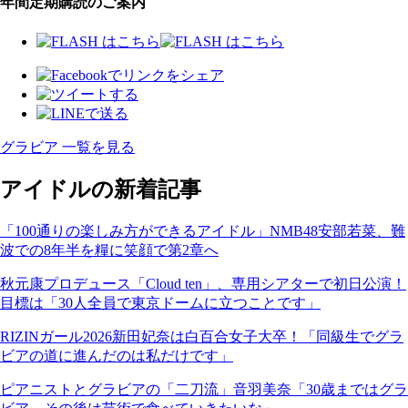
年間定期購読のご案内
グラビア 一覧を見る
アイドルの新着記事
「100通りの楽しみ方ができるアイドル」NMB48安部若菜、難
波での8年半を糧に笑顔で第2章へ
秋元康プロデュース「Cloud ten」、専用シアターで初日公演！
目標は「30人全員で東京ドームに立つことです」
RIZINガール2026新田妃奈は白百合女子大卒！「同級生でグラ
ビアの道に進んだのは私だけです」
ピアニストとグラビアの「二刀流」音羽美奈「30歳まではグラ