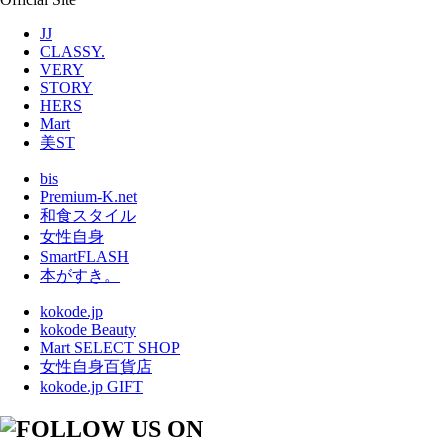
JJ
CLASSY.
VERY
STORY
HERS
Mart
美ST
bis
Premium-K.net
和食スタイル
女性自身
SmartFLASH
本がすき。
kokode.jp
kokode Beauty
Mart SELECT SHOP
女性自身百貨店
kokode.jp GIFT