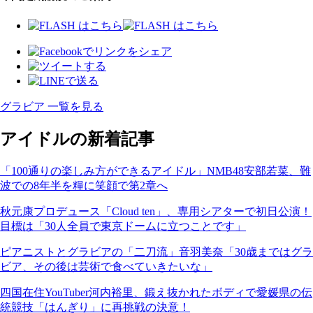
グラビア 一覧を見る
アイドルの新着記事
「100通りの楽しみ方ができるアイドル」NMB48安部若菜、難
波での8年半を糧に笑顔で第2章へ
秋元康プロデュース「Cloud ten」、専用シアターで初日公演！
目標は「30人全員で東京ドームに立つことです」
ピアニストとグラビアの「二刀流」音羽美奈「30歳まではグラ
ビア、その後は芸術で食べていきたいな」
四国在住YouTuber河内裕里、鍛え抜かれたボディで愛媛県の伝
統競技「はんぎり」に再挑戦の決意！