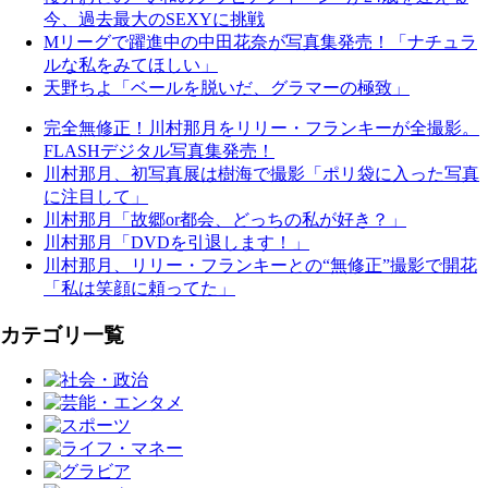
今、過去最大のSEXYに挑戦
Mリーグで躍進中の中田花奈が写真集発売！「ナチュラ
ルな私をみてほしい」
天野ちよ「ベールを脱いだ、グラマーの極致」
完全無修正！川村那月をリリー・フランキーが全撮影。
FLASHデジタル写真集発売！
川村那月、初写真展は樹海で撮影「ポリ袋に入った写真
に注目して」
川村那月「故郷or都会、どっちの私が好き？」
川村那月「DVDを引退します！」
川村那月、リリー・フランキーとの“無修正”撮影で開花
「私は笑顔に頼ってた」
カテゴリ一覧