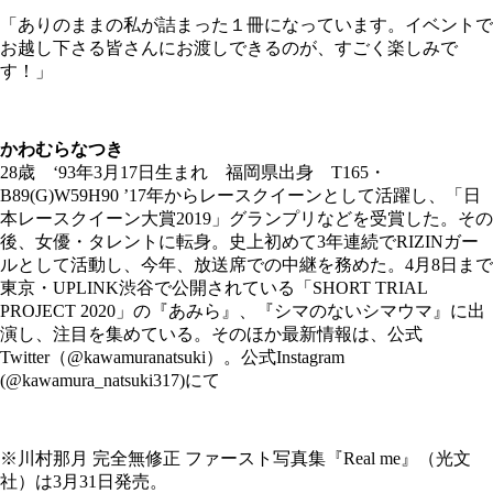
「ありのままの私が詰まった１冊になっています。イベントで
お越し下さる皆さんにお渡しできるのが、すごく楽しみで
す！」
かわむらなつき
28歳 ‘93年3月17日生まれ 福岡県出身 T165・
B89(G)W59H90 ’17年からレースクイーンとして活躍し、「日
本レースクイーン大賞2019」グランプリなどを受賞した。その
後、女優・タレントに転身。史上初めて3年連続でRIZINガー
ルとして活動し、今年、放送席での中継を務めた。4月8日まで
東京・UPLINK渋谷で公開されている「SHORT TRIAL
PROJECT 2020」の『あみら』、『シマのないシマウマ』に出
演し、注目を集めている。そのほか最新情報は、公式
Twitter（@kawamuranatsuki）。公式Instagram
(@kawamura_natsuki317)にて
※川村那月 完全無修正 ファースト写真集『Real me』（光文
社）は3月31日発売。