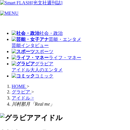
社会・政治
芸能・エンタメ
芸能
インタビュー
スポーツ
ライフ・マネー
グラビア
アイドル
大人のエンタメ
コミック
HOME
>
グラビア
>
アイドル
>
川村那月「Real me」
アイドル