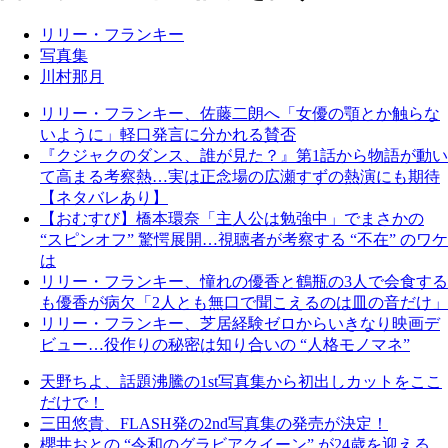
リリー・フランキー
写真集
川村那月
リリー・フランキー、佐藤二朗へ「女優の顎とか触らな
いように」軽口発言に分かれる賛否
『クジャクのダンス、誰が見た？』第1話から物語が動い
て高まる考察熱…実は正念場の広瀬すずの熱演にも期待
【ネタバレあり】
【おむすび】橋本環奈「主人公は勉強中」でまさかの
“スピンオフ” 驚愕展開…視聴者が考察する “不在” のワケ
は
リリー・フランキー、憧れの優香と鶴瓶の3人で会食する
も優香が病欠「2人とも無口で聞こえるのは皿の音だけ」
リリー・フランキー、芝居経験ゼロからいきなり映画デ
ビュー…役作りの秘密は知り合いの “人格モノマネ”
天野ちよ、話題沸騰の1st写真集から初出しカットをここ
だけで！
三田悠貴、FLASH発の2nd写真集の発売が決定！
櫻井おとの “令和のグラビアクイーン” が24歳を迎える