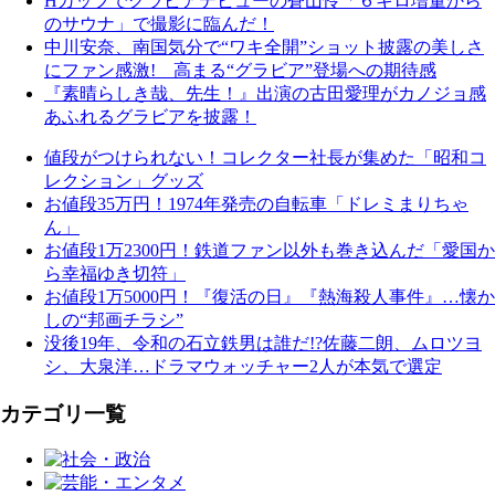
Hカップでグラビアデビューの蒼山怜「６キロ増量から
のサウナ」で撮影に臨んだ！
中川安奈、南国気分で“ワキ全開”ショット披露の美しさ
にファン感激! 高まる“グラビア”登場への期待感
『素晴らしき哉、先生！』出演の古田愛理がカノジョ感
あふれるグラビアを披露！
値段がつけられない！コレクター社長が集めた「昭和コ
レクション」グッズ
お値段35万円！1974年発売の自転車「ドレミまりちゃ
ん」
お値段1万2300円！鉄道ファン以外も巻き込んだ「愛国か
ら幸福ゆき切符」
お値段1万5000円！『復活の日』『熱海殺人事件』…懐か
しの“邦画チラシ”
没後19年、令和の石立鉄男は誰だ!?佐藤二朗、ムロツヨ
シ、大泉洋…ドラマウォッチャー2人が本気で選定
カテゴリ一覧