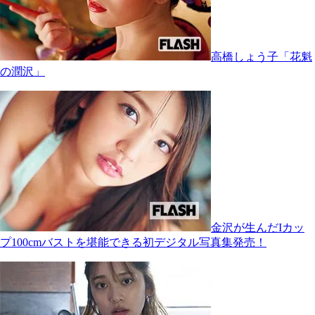
高橋しょう子「花魁
の潤沢」
金沢が生んだIカッ
プ100cmバストを堪能できる初デジタル写真集発売！