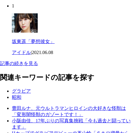
1
坂東遥「夢想彼女」
アイドル
|
2021.06.08
記事の続きを見る
関連キーワードの記事を探す
グラビア
昭和
豊田ルナ、元ウルトラマンヒロインの大好きな怪獣は
「変形闇怪獣のガゾートです！」
小阪由佳、17年ぶりの写真集挑戦「今も過去と闘ってい
ます」