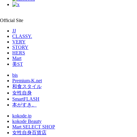
Official Site
JJ
CLASSY.
VERY
STORY
HERS
Mart
美ST
bis
Premium-K.net
和食スタイル
女性自身
SmartFLASH
本がすき。
kokode.jp
kokode Beauty
Mart SELECT SHOP
女性自身百貨店