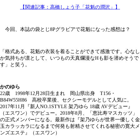
【関連記事：高橋しょう子「花魁の潤沢」】
今回、本誌の袋とじ8Pグラビアで花魁になった感想は？
「格式ある、花魁の衣装を着ることができて感激です。心なし
か気持ちが凛として、いつもの天真爛漫なHも影を潜めそうで
す」と笑う。
かのゆら
22歳 1998年12月28日生まれ 岡山県出身 T156・
B84W55H86 高校卒業後、セクシーモデルとして人気に。
2017年11月『新人NO.1STYLE 架乃ゆら 18歳 AVデビュー』
（エスワン）でデビュー。2018年8月、「恵比寿マスカッツ」
の正式メンバーになる。最新作は『架乃ゆらが世界一優しく金
玉カラッカラになるまで何発も射精させてくれる秘密の寛大メ
ンズエステ』（エスワン）