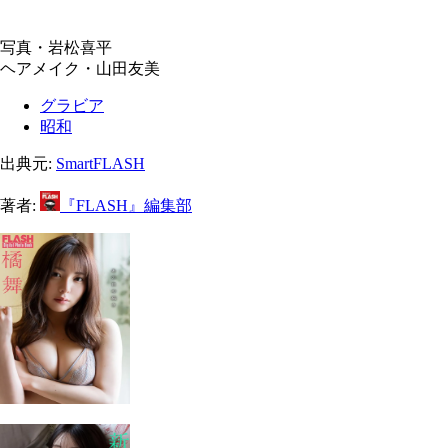
写真・岩松喜平
ヘアメイク・山田友美
グラビア
昭和
出典元:
SmartFLASH
著者:
『FLASH』編集部