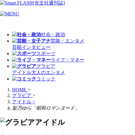
社会・政治
芸能・エンタメ
芸能
インタビュー
スポーツ
ライフ・マネー
グラビア
アイドル
大人のエンタメ
コミック
HOME
>
グラビア
>
アイドル
>
架乃ゆら「昭和ロマンヌード」
アイドル