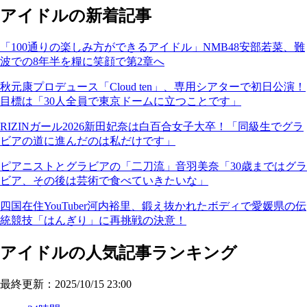
アイドルの新着記事
「100通りの楽しみ方ができるアイドル」NMB48安部若菜、難
波での8年半を糧に笑顔で第2章へ
秋元康プロデュース「Cloud ten」、専用シアターで初日公演！
目標は「30人全員で東京ドームに立つことです」
RIZINガール2026新田妃奈は白百合女子大卒！「同級生でグラ
ビアの道に進んだのは私だけです」
ピアニストとグラビアの「二刀流」音羽美奈「30歳まではグラ
ビア、その後は芸術で食べていきたいな」
四国在住YouTuber河内裕里、鍛え抜かれたボディで愛媛県の伝
統競技「はんぎり」に再挑戦の決意！
アイドルの人気記事ランキング
最終更新：2025/10/15 23:00