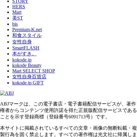
STORY
HERS
Mart
美ST
bis
Premium-K.net
和食スタイル
女性自身
SmartFLASH
本がすき。
kokode.jp
kokode Beauty
Mart SELECT SHOP
女性自身百貨店
kokode.jp GIFT
ABJマークは、この電子書店・電子書籍配信サービスが、著作
権者からコンテンツ使用許諾を得た正規版配信サービスである
ことを示す登録商標（登録番号6091713号）です。
本サイトに掲載されているすべての文章・画像の無断転載・複
製行為を固く禁止します。すべての著作権は光文社に帰属しま