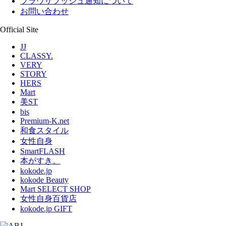
ブラウザプッシュ通知について
お問い合わせ
Official Site
JJ
CLASSY.
VERY
STORY
HERS
Mart
美ST
bis
Premium-K.net
和食スタイル
女性自身
SmartFLASH
本がすき。
kokode.jp
kokode Beauty
Mart SELECT SHOP
女性自身百貨店
kokode.jp GIFT