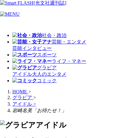
社会・政治
芸能・エンタメ
芸能
インタビュー
スポーツ
ライフ・マネー
グラビア
アイドル
大人のエンタメ
コミック
HOME
>
グラビア
>
アイドル
>
岩崎名美「お待たせ！」
アイドル