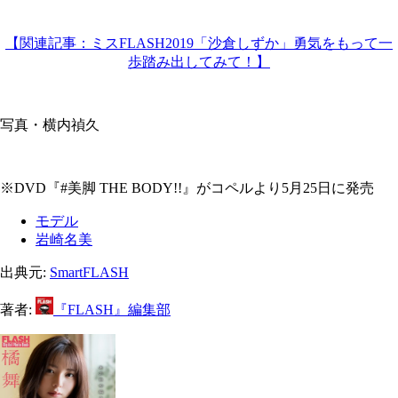
【関連記事：ミスFLASH2019「沙倉しずか」勇気をもって一
歩踏み出してみて！】
写真・横内禎久
※DVD『#美脚 THE BODY!!』がコペルより5月25日に発売
モデル
岩崎名美
出典元:
SmartFLASH
著者:
『FLASH』編集部