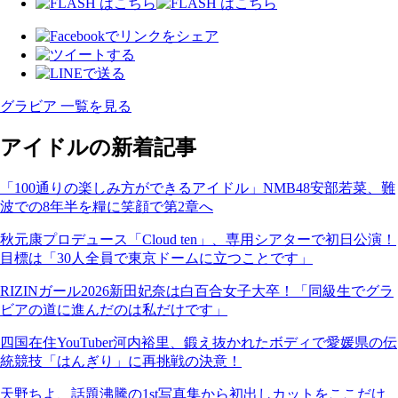
グラビア 一覧を見る
アイドルの新着記事
「100通りの楽しみ方ができるアイドル」NMB48安部若菜、難
波での8年半を糧に笑顔で第2章へ
秋元康プロデュース「Cloud ten」、専用シアターで初日公演！
目標は「30人全員で東京ドームに立つことです」
RIZINガール2026新田妃奈は白百合女子大卒！「同級生でグラ
ビアの道に進んだのは私だけです」
四国在住YouTuber河内裕里、鍛え抜かれたボディで愛媛県の伝
統競技「はんぎり」に再挑戦の決意！
天野ちよ、話題沸騰の1st写真集から初出しカットをここだけ