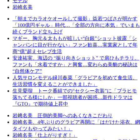
モデル
岩崎名美
「朝までカラオケオールして撮影」益若つばさが明かす
「100億円ギャル」時代…「全部の方向に本気」でいまも
続くブランド立ち上げ
マギー、胸元＆太ももが眩しい“白銀”ショット披露「シ
ャンパンに目が行かない」ファン歓喜…実業家として年
商“億”超えセレブ生活
安達祐実、海辺の “振り向きショット” で肩ひもチラリ、
ファンも「水着ですか」と興奮…変わらぬ美貌の秘訣は
“自然体ケア”
人気サロンモデル緑川春菜「グラビアを初めて食生活、
生活習慣を変えることができました」
生見愛瑠 トーク番組での“セクシー衣装”に「ブラヒモ
落ちてる様にしか」一部視聴者が困惑…新作ドラマは
『GTO』で期待値上昇中
岩﨑名美 圧倒的美脚へのあくなきこだわり
岩崎名美、4年ぶりのグラビア再開に「はだけた浴衣、網
タイツもやってみたい！」
岩崎名美「仕上がりすぎ！」