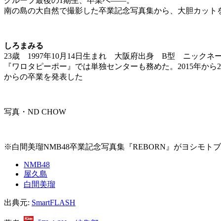
グループ最後の1期生、卒業へ――。
南の島の大自然で撮影した卒業記念写真集から、大胆カット
しろまみる
23歳 1997年10月14日生まれ 大阪府出身 B型 ニックネ
『ワロタピーポー』では単独センターも務めた。2015年から201
からの卒業を発表した
写真・ND CHOW
※白間美瑠NMB48卒業記念写真集『REBORN』がヨシモト
NMB48
屋久島
白間美瑠
出典元:
SmartFLASH