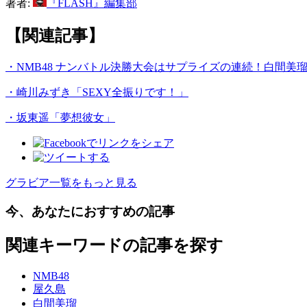
著者:
『FLASH』編集部
【関連記事】
・NMB48 ナンバトル決勝大会はサプライズの連続！白間美
・崎川みずき「SEXY全振りです！」
・坂東遥「夢想彼女」
グラビア一覧をもっと見る
今、あなたにおすすめの記事
関連キーワードの記事を探す
NMB48
屋久島
白間美瑠