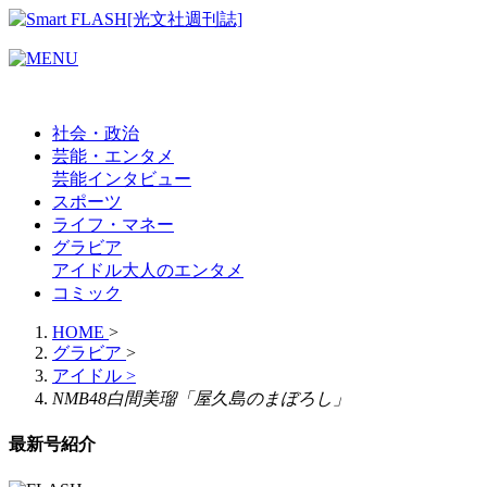
社会・政治
芸能・エンタメ
芸能
インタビュー
スポーツ
ライフ・マネー
グラビア
アイドル
大人のエンタメ
コミック
HOME
>
グラビア
>
アイドル
>
NMB48白間美瑠「屋久島のまぼろし」
最新号紹介