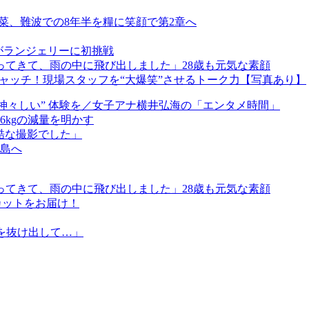
若菜、難波での8年半を糧に笑顔で第2章へ
がランジェリーに初挑戦
ってきて、雨の中に飛び出しました」28歳も元気な素顔
ャッチ！現場スタッフを“大爆笑”させるトーク力【写真あり】
神々しい” 体験を／女子アナ横井弘海の「エンタメ時間」
kgの減量を明かす
過酷な撮影でした」
島へ
ってきて、雨の中に飛び出しました」28歳も元気な素顔
カットをお届け！
ンを抜け出して…」