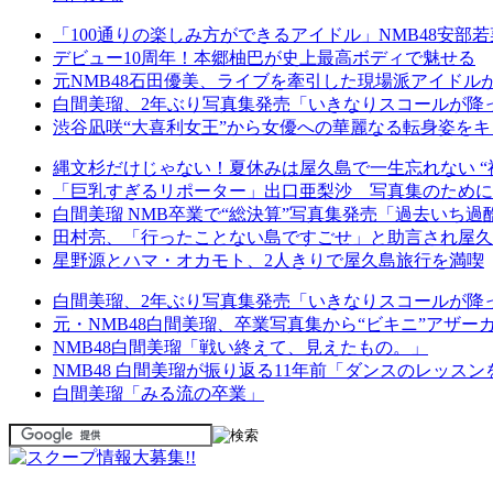
「100通りの楽しみ方ができるアイドル」NMB48安部
デビュー10周年！本郷柚巴が史上最高ボディで魅せる
元NMB48石田優美、ライブを牽引した現場派アイドル
白間美瑠、2年ぶり写真集発売「いきなりスコールが降
渋谷凪咲“大喜利女王”から女優への華麗なる転身姿をキ
縄文杉だけじゃない！夏休みは屋久島で一生忘れない “
「巨乳すぎるリポーター」出口亜梨沙 写真集のために6
白間美瑠 NMB卒業で“総決算”写真集発売「過去いち
田村亮、「行ったことない島ですごせ」と助言され屋久
星野源とハマ・オカモト、2人きりで屋久島旅行を満喫
白間美瑠、2年ぶり写真集発売「いきなりスコールが降
元・NMB48白間美瑠、卒業写真集から“ビキニ”アザー
NMB48白間美瑠「戦い終えて、見えたもの。」
NMB48 白間美瑠が振り返る11年前「ダンスのレッス
白間美瑠「みる流の卒業」