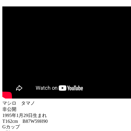
マシロ タマノ
非公開
1995年1月29日生まれ
T162cm B87W59H90
Gカップ