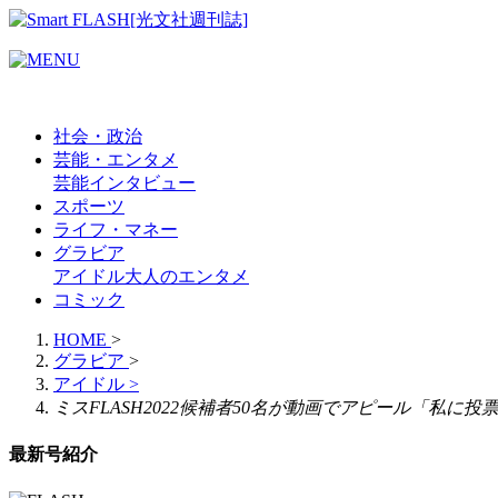
社会・政治
芸能・エンタメ
芸能
インタビュー
スポーツ
ライフ・マネー
グラビア
アイドル
大人のエンタメ
コミック
HOME
>
グラビア
>
アイドル
>
ミスFLASH2022候補者50名が動画でアピール「私に投票
最新号紹介