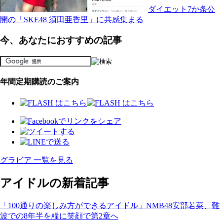
ダイエット7か条公
開の「SKE48 須田亜香里」に共感集まる
今、あなたにおすすめの記事
年間定期購読のご案内
グラビア 一覧を見る
アイドルの新着記事
「100通りの楽しみ方ができるアイドル」NMB48安部若菜、難
波での8年半を糧に笑顔で第2章へ