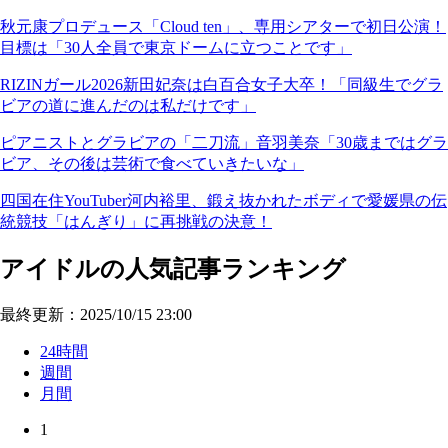
秋元康プロデュース「Cloud ten」、専用シアターで初日公演！
目標は「30人全員で東京ドームに立つことです」
RIZINガール2026新田妃奈は白百合女子大卒！「同級生でグラ
ビアの道に進んだのは私だけです」
ピアニストとグラビアの「二刀流」音羽美奈「30歳まではグラ
ビア、その後は芸術で食べていきたいな」
四国在住YouTuber河内裕里、鍛え抜かれたボディで愛媛県の伝
統競技「はんぎり」に再挑戦の決意！
アイドルの人気記事ランキング
最終更新：2025/10/15 23:00
24時間
週間
月間
1