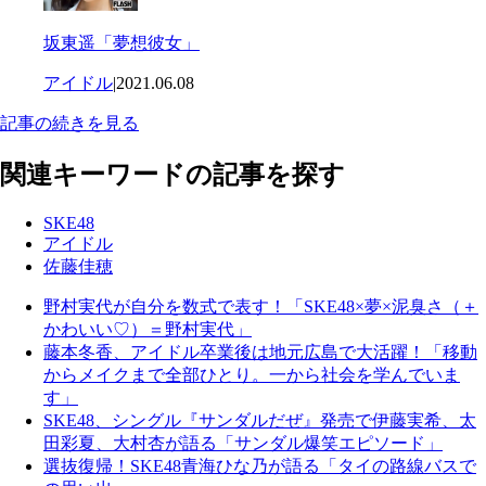
坂東遥「夢想彼女」
アイドル
|
2021.06.08
記事の続きを見る
関連キーワードの記事を探す
SKE48
アイドル
佐藤佳穂
野村実代が自分を数式で表す！「SKE48×夢×泥臭さ（＋
かわいい♡）＝野村実代」
藤本冬香、アイドル卒業後は地元広島で大活躍！「移動
からメイクまで全部ひとり。一から社会を学んでいま
す」
SKE48、シングル『サンダルだぜ』発売で伊藤実希、太
田彩夏、大村杏が語る「サンダル爆笑エピソード」
選抜復帰！SKE48青海ひな乃が語る「タイの路線バスで