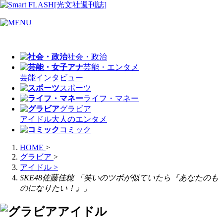
社会・政治
芸能・エンタメ
芸能
インタビュー
スポーツ
ライフ・マネー
グラビア
アイドル
大人のエンタメ
コミック
HOME
>
グラビア
>
アイドル
>
SKE48佐藤佳穂 「笑いのツボが似ていたら『あなたのも
のになりたい！』」
アイドル