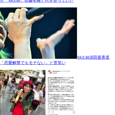
介「SKE48」佐藤聖羅と付き合っていた
SKE48須田亜香里
「恋愛解禁でもモテない」と苦笑い