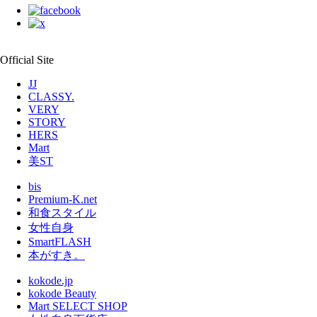
Official Site
JJ
CLASSY.
VERY
STORY
HERS
Mart
美ST
bis
Premium-K.net
和食スタイル
女性自身
SmartFLASH
本がすき。
kokode.jp
kokode Beauty
Mart SELECT SHOP