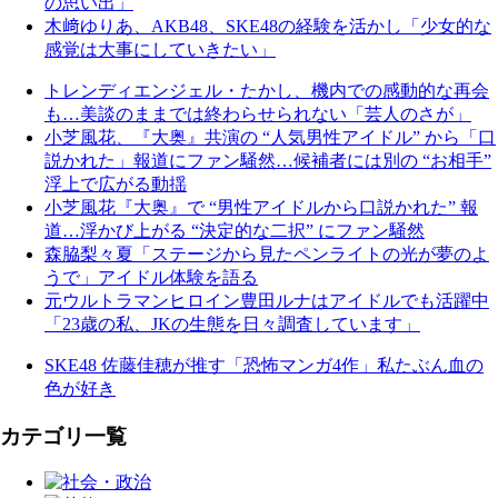
の思い出」
木﨑ゆりあ、AKB48、SKE48の経験を活かし「少女的な
感覚は大事にしていきたい」
トレンディエンジェル・たかし、機内での感動的な再会
も…美談のままでは終わらせられない「芸人のさが」
小芝風花、『大奥』共演の “人気男性アイドル” から「口
説かれた」報道にファン騒然…候補者には別の “お相手”
浮上で広がる動揺
小芝風花『大奥』で “男性アイドルから口説かれた” 報
道…浮かび上がる “決定的な二択” にファン騒然
森脇梨々夏「ステージから見たペンライトの光が夢のよ
うで」アイドル体験を語る
元ウルトラマンヒロイン豊田ルナはアイドルでも活躍中
「23歳の私、JKの生態を日々調査しています」
SKE48 佐藤佳穂が推す「恐怖マンガ4作」私たぶん血の
色が好き
カテゴリ一覧