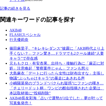
記事の続きを見る
関連キーワードの記事を探す
AKB48
FLASHスペシャル
行天優莉奈
篠田麻里子、“キレキレダンス”披露に「AKB時代より上
手くない？」ファン驚き…ドラマでも2クール連続“人妻
キャラ”で存在感
元ももクロ・有安杏果、出待ち・接触行為に「厳正に対
処」注意喚起「警察案件じゃん」ファンも怒り
大島麻衣「デートに行ったら女性は財布出すな」主張し
物議“ぶっちゃけキャラ”の暴走にあきれる声
小嶋陽菜発のブランド“パクられ疑惑”にファンの嘆き…
「チェリードット柄」ワンピの酷似指摘された企業は、
本誌取材後に“投稿削除”
AKB48長友彩海「占いで運勢が1位でした」夢が叶って
写真集発売！