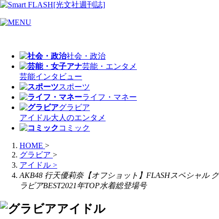
社会・政治
芸能・エンタメ
芸能
インタビュー
スポーツ
ライフ・マネー
グラビア
アイドル
大人のエンタメ
コミック
HOME
>
グラビア
>
アイドル
>
AKB48 行天優莉奈【オフショット】FLASHスペシャル グ
ラビアBEST2021年TOP水着総登場号
アイドル