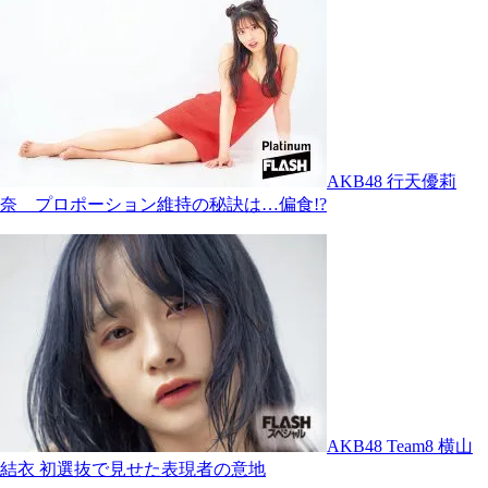
AKB48 行天優莉
奈 プロポーション維持の秘訣は…偏食!?
AKB48 Team8 横山
結衣 初選抜で見せた表現者の意地