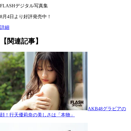
FLASHデジタル写真集
8月4日より好評発売中！
詳細
【関連記事】
AKB48グラビアの
顔！行天優莉奈の美しさは「本物」