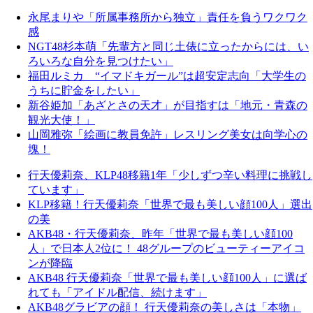
永尾まりや「所属事務所から独立」責任を負うワクワク
感
NGT48杉本萌「先輩方と同じ土俵に立ったからには、い
ろいろな自分を見つけたい」
福田ルミカ “イマドキガール”は超安定志向「大学生の
うちに貯金をしたい」
新谷姫加「あざとさの天才」が目指すは「地元・青森の
観光大使！」
山岡雅弥「絵画に教員免許」レスリング美女は向学心の
塊！
行天優莉奈、KLP48移籍1年「少しずつ辛い料理に挑戦し
ています」
KLP移籍！行天優莉奈「世界で最も美しい顔100人」選出
の美
AKB48・行天優莉奈、昨年「世界で最も美しい顔100
人」で日本人2位に！ 48グループのビューティーアイコ
ンが降臨
AKB48 行天優莉奈「世界で最も美しい顔100人」に選ば
れても「アイドル配信、続けます」
AKB48グラビアの顔！ 行天優莉奈の美しさは「本物」