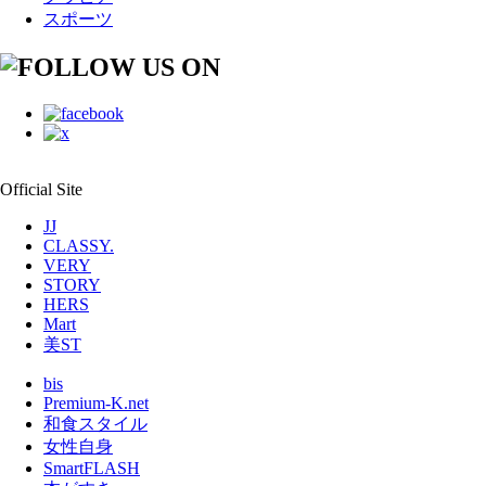
スポーツ
Official Site
JJ
CLASSY.
VERY
STORY
HERS
Mart
美ST
bis
Premium-K.net
和食スタイル
女性自身
SmartFLASH