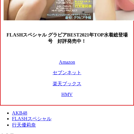
FLASHスペシャル グラビアBEST2021年TOP水着総登場
号 好評発売中
！
Amazon
セブンネット
楽天ブックス
HMV
AKB48
FLASHスペシャル
行天優莉奈