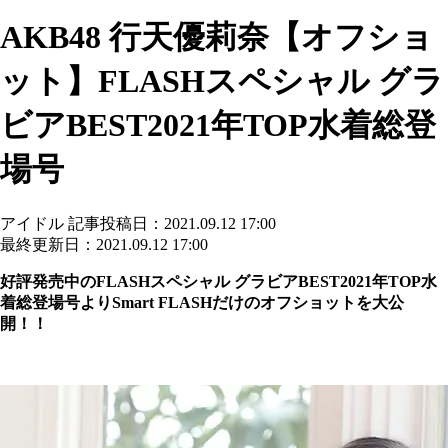
AKB48 行天優莉奈【オフショ
ット】FLASHスペシャル グラ
ビアBEST2021年TOP水着総登
場号
アイドル
記事投稿日：2021.09.12 17:00
最終更新日：2021.09.12 17:00
好評発売中
の
FLASH
スペシャル
グラビア
BEST2021
年
TOP
水
着総登場号
より
Smart FLASHだけのオフショットを大公
開！！