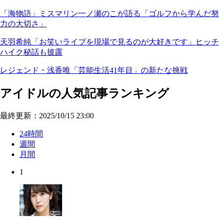
「海物語」ミスマリン一ノ瀬のこが語る「ゴルフから学んだ努
力の大切さ」
天羽希純「お笑いライブを現場で見るのが大好きです」ヒッチ
ハイク秘話も披露
レジェンド・浅香唯「芸能生活41年目」の新たな挑戦
アイドルの人気記事ランキング
最終更新：2025/10/15 23:00
24時間
週間
月間
1