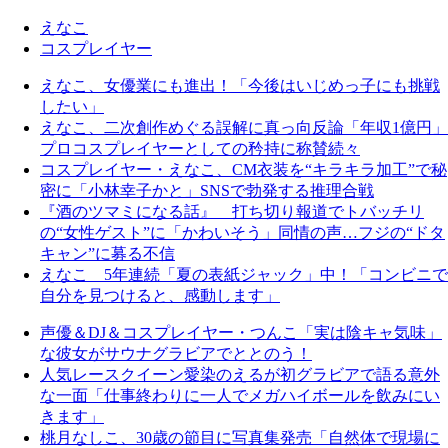
えなこ
コスプレイヤー
えなこ、女優業にも進出！「今後はいじめっ子にも挑戦
したい」
えなこ、二次創作めぐる誤解に真っ向反論「年収1億円」
プロコスプレイヤーとしての矜持に称賛続々
コスプレイヤー・えなこ、CM衣装を“キラキラ加工”で秘
密に「小林幸子かと」SNSで勃発する推理合戦
『酒のツマミになる話』 打ち切り報道でトバッチリ
の“女性ゲスト”に「かわいそう」同情の声…フジの“ドタ
キャン”に募る不信
えなこ 5年連続「夏の表紙ジャック」中！「コンビニで
自分を見つけると、感動します」
声優＆DJ＆コスプレイヤー・つんこ「実は陰キャ気味」
な彼女がサウナグラビアでととのう！
人気レースクイーン愛染のえるが初グラビアで語る意外
な一面「仕事終わりに一人でメガハイボールを飲みにい
きます」
桃月なしこ、30歳の節目に写真集発売「自然体で現場に