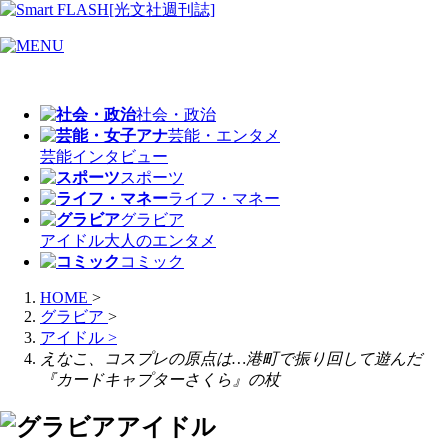
社会・政治
芸能・エンタメ
芸能
インタビュー
スポーツ
ライフ・マネー
グラビア
アイドル
大人のエンタメ
コミック
HOME
>
グラビア
>
アイドル
>
えなこ、コスプレの原点は…港町で振り回して遊んだ
『カードキャプターさくら』の杖
アイドル