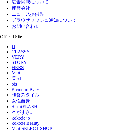
広告掲載について
運営会社
ニュース提供先
ブラウザプッシュ通知について
お問い合わせ
Official Site
JJ
CLASSY.
VERY
STORY
HERS
Mart
美ST
bis
Premium-K.net
和食スタイル
女性自身
SmartFLASH
本がすき。
kokode.jp
kokode Beauty
Mart SELECT SHOP