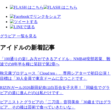
グラビア 一覧を見る
アイドルの新着記事
「100通りの楽しみ方ができるアイドル」NMB48安部若菜、難
波での8年半を糧に笑顔で第2章へ
秋元康プロデュース「Cloud ten」、専用シアターで初日公演！
目標は「30人全員で東京ドームに立つことです」
RIZINガール2026新田妃奈は白百合女子大卒！「同級生でグラ
ビアの道に進んだのは私だけです」
ピアニストとグラビアの「二刀流」音羽美奈「30歳まではグラ
ビア、その後は芸術で食べていきたいな」