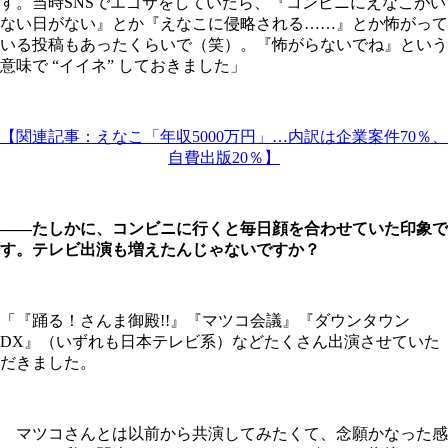
す。当時SNSでエゴサをしていたら、『コンビニにえなこがい
ない日がない』とか『えなこに侵略される……』とか怖がって
いる投稿もあったくらいで（笑）。『怖がらないでね』という
意味で “イイネ” しておきました」
【関連記事：えなこ「年収5000万円」…内訳は企業案件70％、
自費出版20％】
――たしかに、コンビニに行くと毎日顔を合わせていた印象で
す。テレビ出演も増えたんじゃないですか？
「『踊る！さんま御殿!!』『マツコ会議』『ダウンタウン
DX』（いずれも日本テレビ系）などたくさん出演させていた
だきました。
マツコさんとは以前から共演してみたくて、念願かなった感