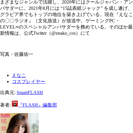
まざまなジャンルで活躍し、2020年にはクールジャパン・アン
バサダーに。2021年8月には “15誌表紙ジャック” を成し遂げ、
グラビア界でもトップの地位を築き上げている。現在『えなこ
の〇〇ラジオ』（文化放送）が放送中。ゲーミングPC・
LEVEL∞のスペシャルアンバサダーを務めている。そのほか最
新情報は、公式Twitter（@enako_cos）にて
写真・佐藤佑一
えなこ
コスプレイヤー
出典元:
SmartFLASH
著者:
『FLASH』編集部