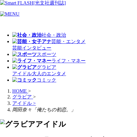
社会・政治
芸能・エンタメ
芸能
インタビュー
スポーツ
ライフ・マネー
グラビア
アイドル
大人のエンタメ
コミック
HOME
>
グラビア
>
アイドル
>
岡田奈々「俺たちの初恋。」
アイドル