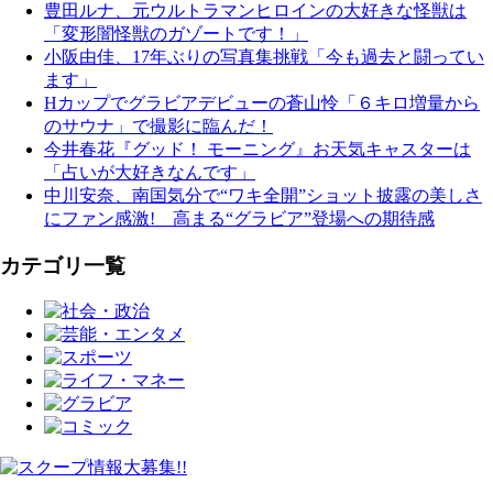
豊田ルナ、元ウルトラマンヒロインの大好きな怪獣は
「変形闇怪獣のガゾートです！」
小阪由佳、17年ぶりの写真集挑戦「今も過去と闘ってい
ます」
Hカップでグラビアデビューの蒼山怜「６キロ増量から
のサウナ」で撮影に臨んだ！
今井春花『グッド！ モーニング』お天気キャスターは
「占いが大好きなんです」
中川安奈、南国気分で“ワキ全開”ショット披露の美しさ
にファン感激! 高まる“グラビア”登場への期待感
カテゴリ一覧