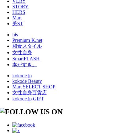
VERY
STORY
HERS
Mart
美ST
bis
Premium-K.net
和食スタイル
女性自身
SmartFLASH
本がすき。
kokode.jp
kokode Beauty
Mart SELECT SHOP
女性自身百貨店
kokode.jp GIFT