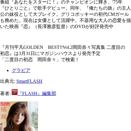
番組『あなたをスターに！』のチャンピオンに輝き、'75年
『ひとりごと』で歌手デビュー。同年、『俺たちの旅』の主人
公の妹役として大ブレイク。グリコポッキーの初代CMガール
も務めた。現在は女優として活躍中。不器用な大人の恋愛を描
いた映画『恋』（長澤雅彦監督）のDVDが好評発売中
『月刊平凡GOLDEN BEST!!Vol.2岡田奈々写真集 二度目の
初恋』は3月31日にマガジンハウスより発売予定
「二度目の初恋 岡田奈々」で検索！
グラビア
出典元:
SmartFLASH
著者:
『FLASH』編集部