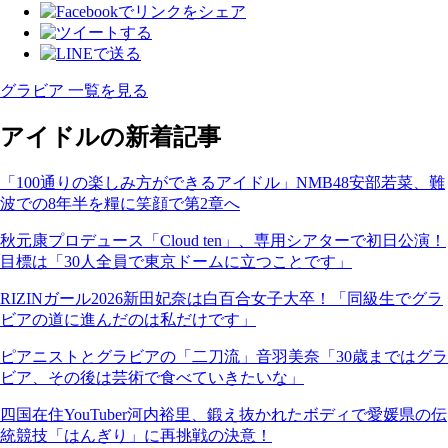
グラビア 一覧を見る
アイドルの新着記事
「100通りの楽しみ方ができるアイドル」NMB48安部若菜、難
波での8年半を糧に笑顔で第2章へ
秋元康プロデュース「Cloud ten」、専用シアターで初日公演！
目標は「30人全員で東京ドームに立つことです」
RIZINガール2026新田妃奈は白百合女子大卒！「同級生でグラ
ビアの道に進んだのは私だけです」
ピアニストとグラビアの「二刀流」音羽美奈「30歳まではグラ
ビア、その後は芸術で食べていきたいな」
四国在住YouTuber河内裕里、鍛え抜かれたボディで愛媛県の伝
統競技「はんぎり」に再挑戦の決意！