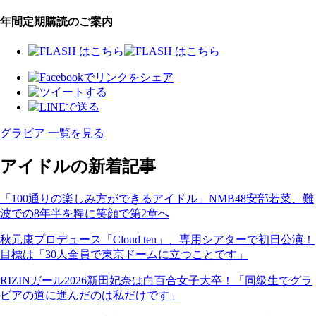
年間定期購読のご案内
グラビア 一覧を見る
アイドルの新着記事
「100通りの楽しみ方ができるアイドル」NMB48安部若菜、難
波での8年半を糧に笑顔で第2章へ
秋元康プロデュース「Cloud ten」、専用シアターで初日公演！
目標は「30人全員で東京ドームに立つことです」
RIZINガール2026新田妃奈は白百合女子大卒！「同級生でグラ
ビアの道に進んだのは私だけです」