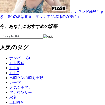
ナナランド峰島こま
き、高1の夏は青春「学ランで野球部の応援に」
今、あなたにおすすめの記事
人気のタグ
ナンバーズ4
ロト探偵
ロト6
ロト7
出萌クンの萌え予想
カープ
人気女子アナ
アナウンサー
水着
三山凌輝