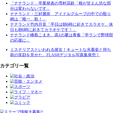
「ナナランド」卒業発表の雪村花鈴「根が甘えん坊な部
分は変わらないです」
ナナランド・三好麗奈 アイドルグループの中での取り
柄は「唯一、歌！」
ナナランド竹内月音「平日は朝6時に起きてカラオケ。休
日も朝6時に起きてカラオケです！」
ナナランド峰島こまき、高1の夏は青春「学ランで野球部
の応援に」
ミステリアスといわれる彼女！キュートな水着姿と持ち
前の笑顔を見せた。FLASHデジタル写真集発売！
カテゴリ一覧