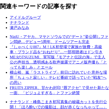
関連キーワードの記事を探す
アイドルグループ
ナナランド
瀬戸みなみ
NiziU・アヤカ、マヤとソウルでの“デート”姿公開しファ
ン悶絶…デビュー5周年、ドームツアーも完走
『しゃべくり007』M！LK初登場で家族が旅費・高級
車・ブランド品を“おねだり”…一部視聴者はドン引き
ME:IのTSUZUMI、実写版『モアナと伝説の海』で主人
公の声担当…透明感ある歌声披露でアニメ版声優も「と
っても楽しみ」とエール
横山裕、嵐「ラストライブ」前日に訪れていた意外な場
所「ちょっと寂しい」テレビ番組で語っていた“戦友”へ
の思い
FRUITS ZIPPER、甘かわ封印 “唇アクセ” で見せた新たな
一面、「ビジュよすぎる」とファン絶賛
ナナランド・峰島こまき初写真集の秘蔵カットを先行公
開！「ほろ酔いでの撮影は、顔が赤くなっちゃって…」