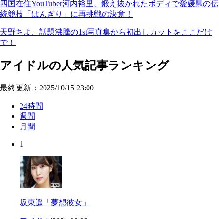
四国在住YouTuber河内裕里、鍛え抜かれたボディで愛媛県の伝
統競技「はんぎり」に再挑戦の決意！
天野ちよ、話題沸騰の1st写真集から初出しカットをここだけ
で！
アイドルの人気記事ランキング
最終更新：2025/10/15 23:00
24時間
週間
月間
1
坂東遥「夢想彼女」