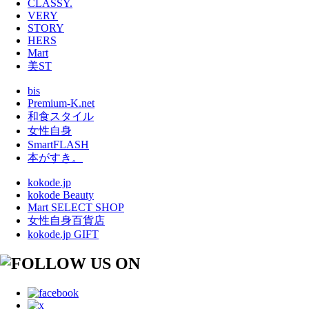
CLASSY.
VERY
STORY
HERS
Mart
美ST
bis
Premium-K.net
和食スタイル
女性自身
SmartFLASH
本がすき。
kokode.jp
kokode Beauty
Mart SELECT SHOP
女性自身百貨店
kokode.jp GIFT