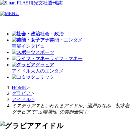
社会・政治
芸能・エンタメ
芸能
インタビュー
スポーツ
ライフ・マネー
グラビア
アイドル
大人のエンタメ
コミック
HOME
>
グラビア
>
アイドル
>
ミステリアスといわれるアイドル、瀬戸みなみ 初水着
グラビアで“太陽属性”の笑顔全開！
アイドル