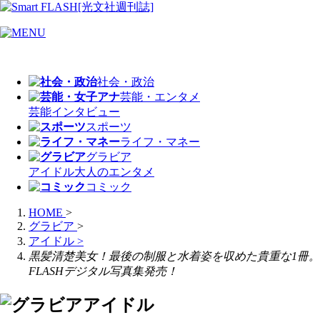
社会・政治
芸能・エンタメ
芸能
インタビュー
スポーツ
ライフ・マネー
グラビア
アイドル
大人のエンタメ
コミック
HOME
>
グラビア
>
アイドル
>
黒髪清楚美女！最後の制服と水着姿を収めた貴重な1冊。
FLASHデジタル写真集発売！
アイドル