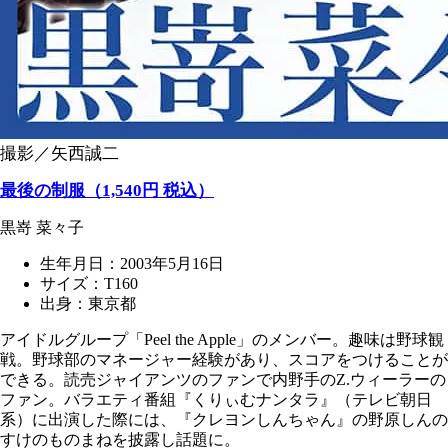
撮影／矢西誠二
最後の制服（1,540円 税込）
黒嵜 菜々子
生年月日：2003年5月16日
サイズ：T160
出身：東京都
アイドルグループ「Peel the Apple」のメンバー。趣味は野球観
戦。野球部のマネージャー経験があり、スコアをつけることが
できる。読売ジャイアンツのファンで内野手のZ.ウィーラーの
ファン。バラエティ番組『くりぃむナンタラ』（テレビ朝日
系）に出演した際には、『クレヨンしんちゃん』の野原しんの
すけのものまねを披露し話題に。