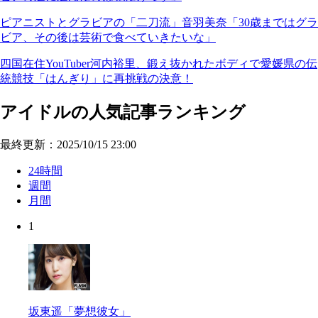
ピアニストとグラビアの「二刀流」音羽美奈「30歳まではグラ
ビア、その後は芸術で食べていきたいな」
四国在住YouTuber河内裕里、鍛え抜かれたボディで愛媛県の伝
統競技「はんぎり」に再挑戦の決意！
アイドルの人気記事ランキング
最終更新：2025/10/15 23:00
24時間
週間
月間
1
坂東遥「夢想彼女」