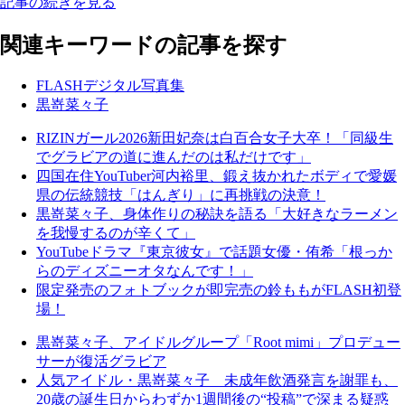
記事の続きを見る
関連キーワードの記事を探す
FLASHデジタル写真集
黒嵜菜々子
RIZINガール2026新田妃奈は白百合女子大卒！「同級生
でグラビアの道に進んだのは私だけです」
四国在住YouTuber河内裕里、鍛え抜かれたボディで愛媛
県の伝統競技「はんぎり」に再挑戦の決意！
黒嵜菜々子、身体作りの秘訣を語る「大好きなラーメン
を我慢するのが辛くて」
YouTubeドラマ『東京彼女』で話題女優・侑希「根っか
らのディズニーオタなんです！」
限定発売のフォトブックが即完売の鈴ももがFLASH初登
場！
黒嵜菜々子、アイドルグループ「Root mimi」プロデュー
サーが復活グラビア
人気アイドル・黒嵜菜々子 未成年飲酒発言を謝罪も、
20歳の誕生日からわずか1週間後の“投稿”で深まる疑惑