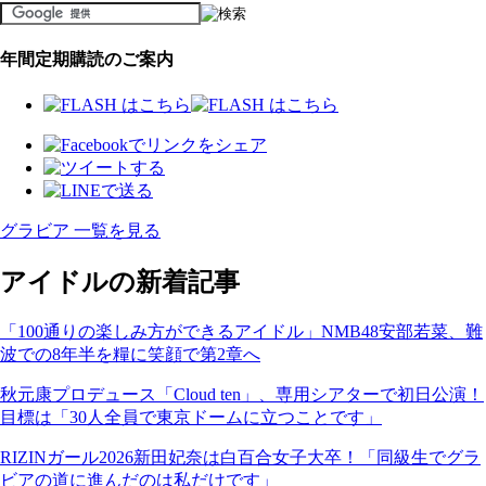
年間定期購読のご案内
グラビア 一覧を見る
アイドルの新着記事
「100通りの楽しみ方ができるアイドル」NMB48安部若菜、難
波での8年半を糧に笑顔で第2章へ
秋元康プロデュース「Cloud ten」、専用シアターで初日公演！
目標は「30人全員で東京ドームに立つことです」
RIZINガール2026新田妃奈は白百合女子大卒！「同級生でグラ
ビアの道に進んだのは私だけです」