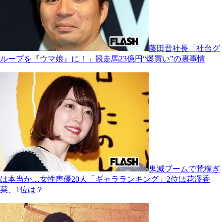
藤田晋社長「社台グ
ループを『ウマ娘』に！」競走馬23億円“爆買い”の裏事情
鬼滅ブームで荒稼ぎ
は本当か…女性声優20人「ギャラランキング」2位は花澤香
菜、1位は？