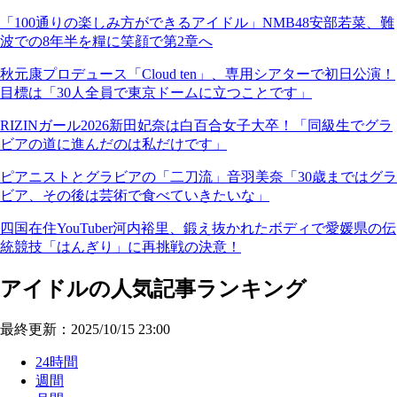
「100通りの楽しみ方ができるアイドル」NMB48安部若菜、難
波での8年半を糧に笑顔で第2章へ
秋元康プロデュース「Cloud ten」、専用シアターで初日公演！
目標は「30人全員で東京ドームに立つことです」
RIZINガール2026新田妃奈は白百合女子大卒！「同級生でグラ
ビアの道に進んだのは私だけです」
ピアニストとグラビアの「二刀流」音羽美奈「30歳まではグラ
ビア、その後は芸術で食べていきたいな」
四国在住YouTuber河内裕里、鍛え抜かれたボディで愛媛県の伝
統競技「はんぎり」に再挑戦の決意！
アイドルの人気記事ランキング
最終更新：2025/10/15 23:00
24時間
週間