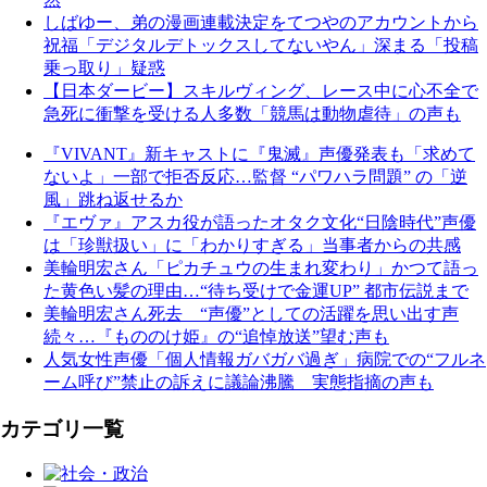
しばゆー、弟の漫画連載決定をてつやのアカウントから
祝福「デジタルデトックスしてないやん」深まる「投稿
乗っ取り」疑惑
【日本ダービー】スキルヴィング、レース中に心不全で
急死に衝撃を受ける人多数「競馬は動物虐待」の声も
『VIVANT』新キャストに『鬼滅』声優発表も「求めて
ないよ」一部で拒否反応…監督 “パワハラ問題” の「逆
風」跳ね返せるか
『エヴァ』アスカ役が語ったオタク文化“日陰時代”声優
は「珍獣扱い」に「わかりすぎる」当事者からの共感
美輪明宏さん「ピカチュウの生まれ変わり」かつて語っ
た黄色い髪の理由…“待ち受けで金運UP” 都市伝説まで
美輪明宏さん死去 “声優”としての活躍を思い出す声
続々…『もののけ姫』の“追悼放送”望む声も
人気女性声優「個人情報ガバガバ過ぎ」病院での“フルネ
ーム呼び”禁止の訴えに議論沸騰 実態指摘の声も
カテゴリ一覧