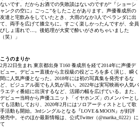
ないです。だからお酒での失敗談はないのですが“『ショーシ
ャンクの空に』ごっこ”をしたことがあります。声優養成所の
友達と宅飲みをしていたとき、大雨のなか3人でベランダに出
て、両手を広げて膝立ちに。すごく楽しかったんですが、全員
びしょ濡れで…。後処理が大変で酔いがさめちゃいました
（笑）」
こうのまりか
2月22日生まれ 東京都出身 T160 養成所を経て2014年に声優デ
ビュー。デビュー直後から主役級の役どころを多く演じ、瞬く
間に人気声優となった。2018年には初の写真集を発売するな
ど、ビジュアル面でも人気が高い。2022年は実写映画や人気バ
ラエティ番組に出演するなど、活躍の幅を広げている。また、
デビュー当時から声優ユニット「イヤホンズ」のメンバーとし
ても活動しており、2020年2月にはソロアーティストとして歌
手活動も開始。3rdシングルとなる『LOVE＆MOON』が好評
発売中。そのほか最新情報は、公式Twitter（@marika_0222）に
て