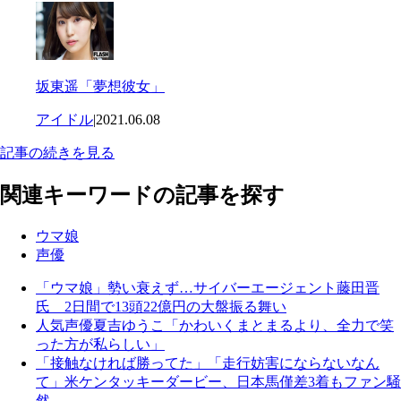
坂東遥「夢想彼女」
アイドル
|
2021.06.08
記事の続きを見る
関連キーワードの記事を探す
ウマ娘
声優
「ウマ娘」勢い衰えず…サイバーエージェント藤田晋
氏 2日間で13頭22億円の大盤振る舞い
人気声優夏吉ゆうこ「かわいくまとまるより、全力で笑
った方が私らしい」
「接触なければ勝ってた」「走行妨害にならないなん
て」米ケンタッキーダービー、日本馬僅差3着もファン騒
然