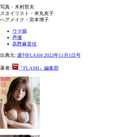
写真・木村哲夫
スタイリスト・米丸友子
ヘアメイク・宮本博子
ウマ娘
声優
高野麻里佳
出典元:
週刊FLASH 2022年11月1日号
著者:
『FLASH』編集部