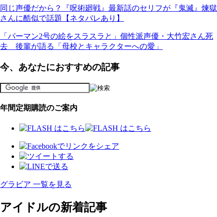
同じ声優だから？『呪術廻戦』最新話のセリフが『鬼滅』煉獄
さんに酷似で話題【ネタバレあり】
「パーマン2号の絵をスラスラと」個性派声優・大竹宏さん死
去 後輩が語る「母校とキャラクターへの愛」
今、あなたにおすすめの記事
年間定期購読のご案内
グラビア 一覧を見る
アイドルの新着記事