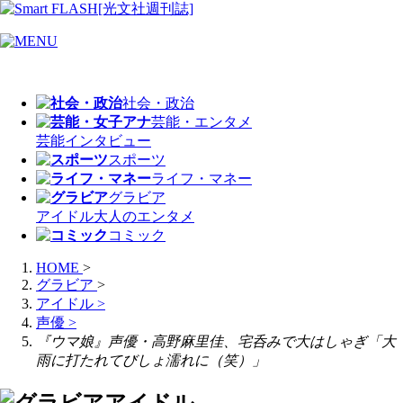
社会・政治
芸能・エンタメ
芸能
インタビュー
スポーツ
ライフ・マネー
グラビア
アイドル
大人のエンタメ
コミック
HOME
>
グラビア
>
アイドル
>
声優
>
『ウマ娘』声優・高野麻里佳、宅呑みで大はしゃぎ「大
雨に打たれてびしょ濡れに（笑）」
アイドル