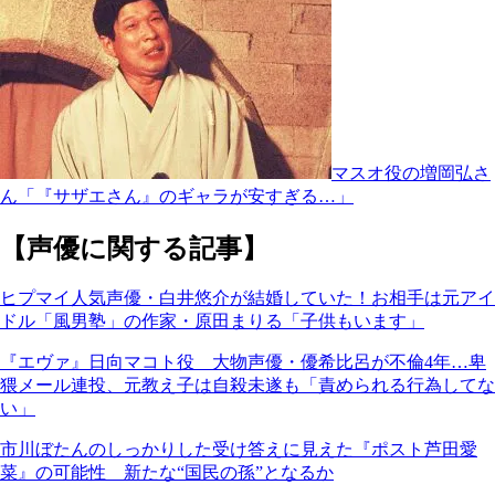
マスオ役の増岡弘さ
ん「『サザエさん』のギャラが安すぎる…」
【声優に関する記事】
ヒプマイ人気声優・白井悠介が結婚していた！お相手は元アイ
ドル「風男塾」の作家・原田まりる「子供もいます」
『エヴァ』日向マコト役 大物声優・優希比呂が不倫4年…卑
猥メール連投、元教え子は自殺未遂も「責められる行為してな
い」
市川ぼたんのしっかりした受け答えに見えた『ポスト芦田愛
菜』の可能性 新たな“国民の孫”となるか