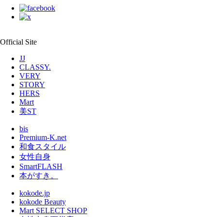
Official Site
JJ
CLASSY.
VERY
STORY
HERS
Mart
美ST
bis
Premium-K.net
和食スタイル
女性自身
SmartFLASH
本がすき。
kokode.jp
kokode Beauty
Mart SELECT SHOP