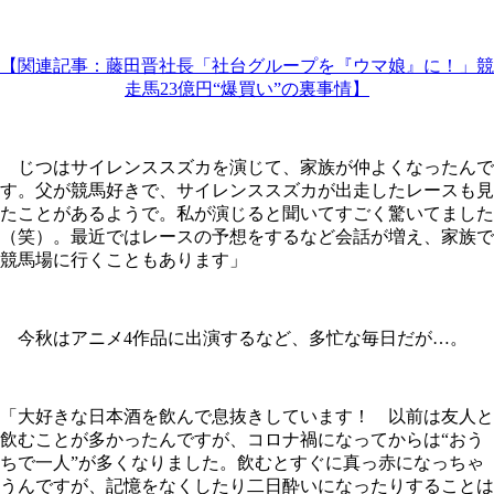
【関連記事：藤田晋社長「社台グループを『ウマ娘』に！」競
走馬23億円“爆買い”の裏事情】
じつはサイレンススズカを演じて、家族が仲よくなったんで
す。父が競馬好きで、サイレンススズカが出走したレースも見
たことがあるようで。私が演じると聞いてすごく驚いてました
（笑）。最近ではレースの予想をするなど会話が増え、家族で
競馬場に行くこともあります」
今秋はアニメ4作品に出演するなど、多忙な毎日だが…。
「大好きな日本酒を飲んで息抜きしています！ 以前は友人と
飲むことが多かったんですが、コロナ禍になってからは“おう
ちで一人”が多くなりました。飲むとすぐに真っ赤になっちゃ
うんですが、記憶をなくしたり二日酔いになったりすることは