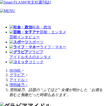
社会・政治
芸能・エンタメ
芸能
インタビュー
スポーツ
ライフ・マネー
グラビア
アイドル
大人のエンタメ
コミック
HOME
>
グラビア
>
アイドル
>
澄田綾乃
>
澄田綾乃、話題の “ふてほど” 女優が明かした「お酒を
飲むと無敵だった時期もあります」
アイドル