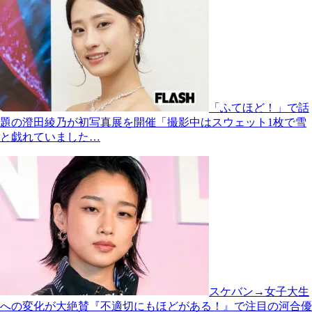
「ふてほど！」で話
題の澄田綾乃が初写真展を開催「撮影中はスウェット1枚で雪
と戯れていました…
スケバン→女子大生
への変化が大絶賛『不適切にもほどがある！』で注目の河合優