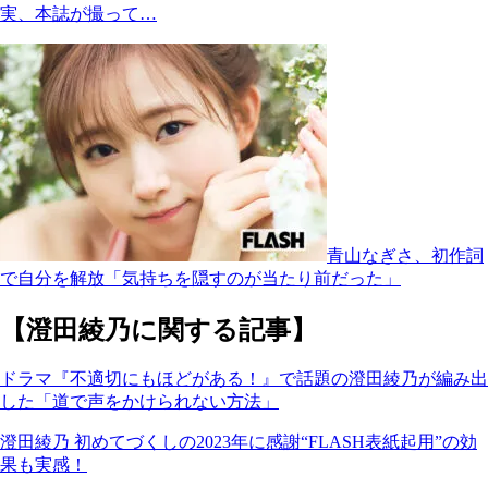
実、本誌が撮って…
青山なぎさ、初作詞
で自分を解放「気持ちを隠すのが当たり前だった」
【澄田綾乃に関する記事】
ドラマ『不適切にもほどがある！』で話題の澄田綾乃が編み出
した「道で声をかけられない方法」
澄田綾乃 初めてづくしの2023年に感謝“FLASH表紙起用”の効
果も実感！