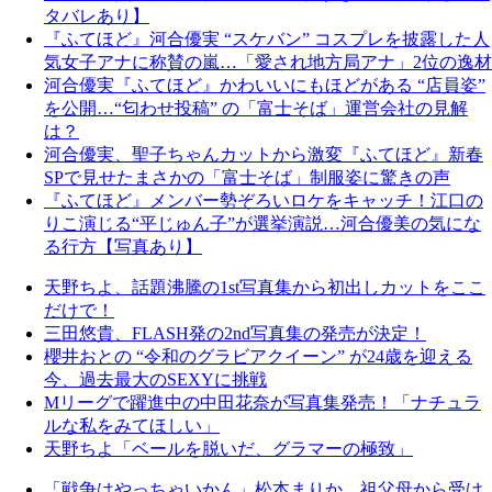
タバレあり】
『ふてほど』河合優実 “スケバン” コスプレを披露した人
気女子アナに称賛の嵐…「愛され地方局アナ」2位の逸材
河合優実『ふてほど』かわいいにもほどがある “店員姿”
を公開…“匂わせ投稿” の「富士そば」運営会社の見解
は？
河合優実、聖子ちゃんカットから激変『ふてほど』新春
SPで見せたまさかの「富士そば」制服姿に驚きの声
『ふてほど』メンバー勢ぞろいロケをキャッチ！江口の
りこ演じる“平じゅん子”が選挙演説…河合優美の気にな
る行方【写真あり】
天野ちよ、話題沸騰の1st写真集から初出しカットをここ
だけで！
三田悠貴、FLASH発の2nd写真集の発売が決定！
櫻井おとの “令和のグラビアクイーン” が24歳を迎える
今、過去最大のSEXYに挑戦
Mリーグで躍進中の中田花奈が写真集発売！「ナチュラ
ルな私をみてほしい」
天野ちよ「ベールを脱いだ、グラマーの極致」
「戦争はやっちゃいかん」松本まりか、祖父母から受け