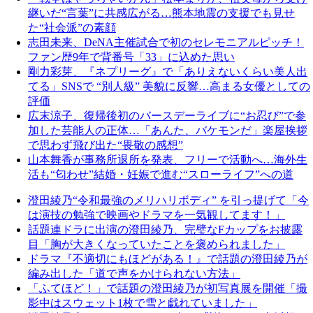
継いだ“言葉”に共感広がる…熊本地震の支援でも見せ
た“社会派”の素顔
志田未来、DeNA主催試合で初のセレモニアルピッチ！
ファン歴9年で背番号「33」に込めた思い
剛力彩芽、『ネプリーグ』で「ありえないくらい美人出
てる」SNSで “別人級” 美貌に反響…高まる女優としての
評価
広末涼子、復帰後初のバースデーライブに“お忍び”で参
加した芸能人の正体…「あんた、バケモンだ」楽屋挨拶
で思わず飛び出た“畏敬の感想”
山本舞香が事務所退所を発表、フリーで活動へ…海外生
活も“匂わせ”結婚・妊娠で進む“スローライフ”への道
澄田綾乃“令和最強のメリハリボディ” を引っ提げて「今
は演技の勉強で映画やドラマを一気観してます！」
話題連ドラに出演の澄田綾乃、完璧なFカップをお披露
目「胸が大きくなっていたことを褒められました」
ドラマ『不適切にもほどがある！』で話題の澄田綾乃が
編み出した「道で声をかけられない方法」
「ふてほど！」で話題の澄田綾乃が初写真展を開催「撮
影中はスウェット1枚で雪と戯れていました」