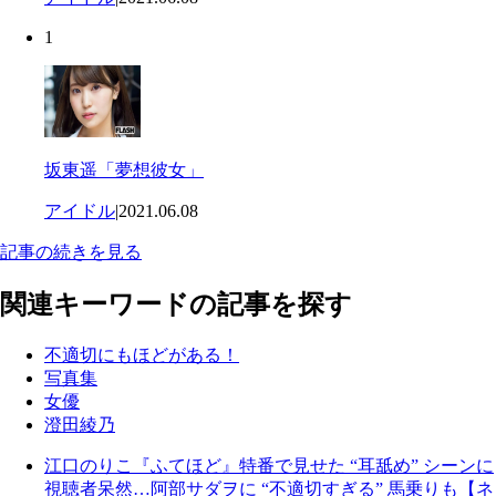
1
坂東遥「夢想彼女」
アイドル
|
2021.06.08
記事の続きを見る
関連キーワードの記事を探す
不適切にもほどがある！
写真集
女優
澄田綾乃
江口のりこ『ふてほど』特番で見せた “耳舐め” シーンに
視聴者呆然…阿部サダヲに “不適切すぎる” 馬乗りも【ネ