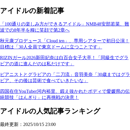
アイドルの新着記事
「100通りの楽しみ方ができるアイドル」NMB48安部若菜、難
波での8年半を糧に笑顔で第2章へ
秋元康プロデュース「Cloud ten」、専用シアターで初日公演！
目標は「30人全員で東京ドームに立つことです」
RIZINガール2026新田妃奈は白百合女子大卒！「同級生でグラ
ビアの道に進んだのは私だけです」
ピアニストとグラビアの「二刀流」音羽美奈「30歳まではグラ
ビア、その後は芸術で食べていきたいな」
四国在住YouTuber河内裕里、鍛え抜かれたボディで愛媛県の伝
統競技「はんぎり」に再挑戦の決意！
アイドルの人気記事ランキング
最終更新：2025/10/15 23:00