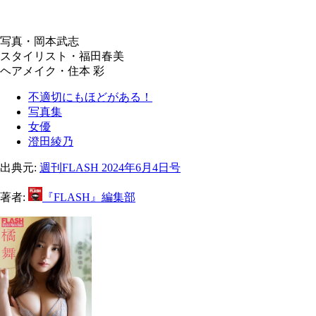
写真・岡本武志
スタイリスト・福田春美
ヘアメイク・住本 彩
不適切にもほどがある！
写真集
女優
澄田綾乃
出典元:
週刊FLASH 2024年6月4日号
著者:
『FLASH』編集部