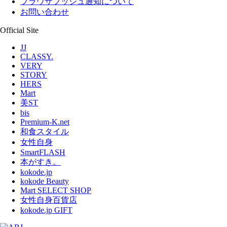
ブラウザプッシュ通知について
お問い合わせ
Official Site
JJ
CLASSY.
VERY
STORY
HERS
Mart
美ST
bis
Premium-K.net
和食スタイル
女性自身
SmartFLASH
本がすき。
kokode.jp
kokode Beauty
Mart SELECT SHOP
女性自身百貨店
kokode.jp GIFT