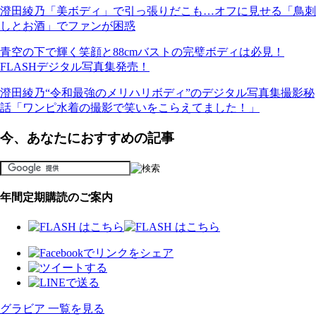
澄田綾乃「美ボディ」で引っ張りだこも…オフに見せる「鳥刺
しとお酒」でファンが困惑
青空の下で輝く笑顔と88cmバストの完璧ボディは必見！
FLASHデジタル写真集発売！
澄田綾乃“令和最強のメリハリボディ”のデジタル写真集撮影秘
話「ワンピ水着の撮影で笑いをこらえてました！」
今、あなたにおすすめの記事
年間定期購読のご案内
グラビア 一覧を見る