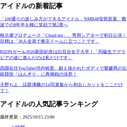
アイドルの新着記事
「100通りの楽しみ方ができるアイドル」NMB48安部若菜、難
波での8年半を糧に笑顔で第2章へ
秋元康プロデュース「Cloud ten」、専用シアターで初日公演！
目標は「30人全員で東京ドームに立つことです」
RIZINガール2026新田妃奈は白百合女子大卒！「同級生でグラ
ビアの道に進んだのは私だけです」
四国在住YouTuber河内裕里、鍛え抜かれたボディで愛媛県の伝
統競技「はんぎり」に再挑戦の決意！
天野ちよ、話題沸騰の1st写真集から初出しカットをここだけ
で！
アイドルの人気記事ランキング
最終更新：2025/10/15 23:00