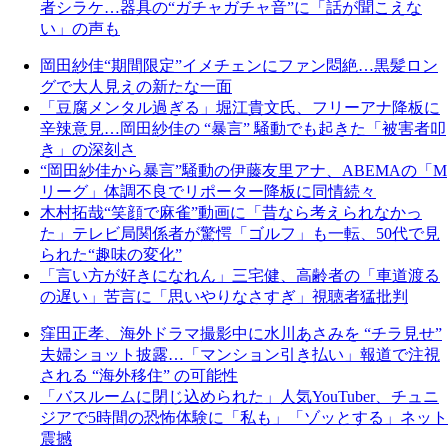
者シラケ…器具の“ガチャガチャ音”に「話が聞こえな
い」の声も
岡田紗佳“期間限定”イメチェンにファン悶絶…黒髪ロン
グで大人見えの新たな一面
「豆腐メンタル過ぎる」堀江貴文氏、フリーアナ降板に
辛辣意見…岡田紗佳の “暴言” 騒動でも起きた「被害者叩
き」の深刻さ
“岡田紗佳から暴言”騒動の伊藤友里アナ、ABEMAの「M
リーグ」体調不良でリポーター降板に同情続々
木村拓哉“笑顔で麻雀”動画に「昔なら考えられなかっ
た」テレビ局関係者が驚愕「ゴルフ」も一転、50代で見
られた“趣味の変化”
「言い方が好きになれん」三宅健、高齢者の「車道渡る
の遅い」苦言に「思いやりなさすぎ」視聴者猛批判
窪田正孝、海外ドラマ撮影中に水川あさみを “チラ見せ”
夫婦ショット披露…「マンション引き払い」報道で注視
される “海外移住” の可能性
「バスルームに閉じ込められた」人気YouTuber、チュニ
ジアで5時間の恐怖体験に「私も」「ゾッとする」ネット
震撼