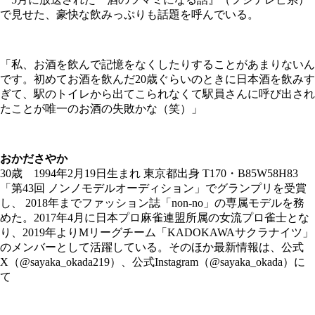
で見せた、豪快な飲みっぷりも話題を呼んでいる。
「私、お酒を飲んで記憶をなくしたりすることがあまりないん
です。初めてお酒を飲んだ20歳ぐらいのときに日本酒を飲みす
ぎて、駅のトイレから出てこられなくて駅員さんに呼び出され
たことが唯一のお酒の失敗かな（笑）」
おかださやか
30歳 1994年2月19日生まれ 東京都出身 T170・B85W58H83
「第43回 ノンノモデルオーディション」でグランプリを受賞
し、 2018年までファッション誌「non-no」の専属モデルを務
めた。2017年4月に日本プロ麻雀連盟所属の女流プロ雀士とな
り、2019年よりMリーグチーム「KADOKAWAサクラナイツ」
のメンバーとして活躍している。そのほか最新情報は、公式
X（@sayaka_okada219）、公式Instagram（@sayaka_okada）に
て