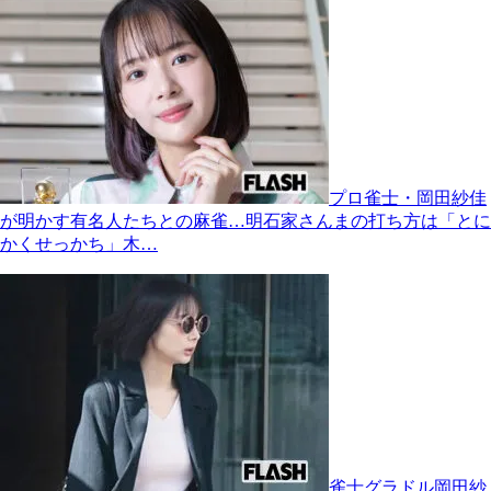
プロ雀士・岡田紗佳
が明かす有名人たちとの麻雀…明石家さんまの打ち方は「とに
かくせっかち」木…
雀士グラドル岡田紗