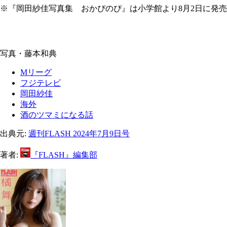
※『岡田紗佳写真集 おかぴのぴ』は小学館より8月2日に発売
写真・藤本和典
Mリーグ
フジテレビ
岡田紗佳
海外
酒のツマミになる話
出典元:
週刊FLASH 2024年7月9日号
著者:
『FLASH』編集部