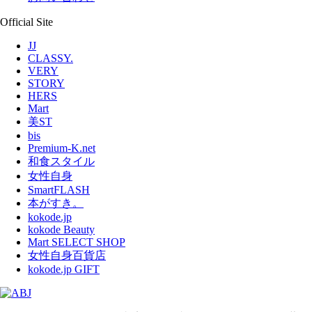
Official Site
JJ
CLASSY.
VERY
STORY
HERS
Mart
美ST
bis
Premium-K.net
和食スタイル
女性自身
SmartFLASH
本がすき。
kokode.jp
kokode Beauty
Mart SELECT SHOP
女性自身百貨店
kokode.jp GIFT