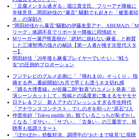
「豆腐メンタル過ぎる」堀江貴文氏、フリーアナ降板に
辛辣意見…岡田紗佳の “暴言” 騒動でも起きた「被害者叩
き」の深刻さ
“岡田紗佳から暴言”騒動の伊藤友里アナ、ABEMAの「M
リーグ」体調不良でリポーター降板に同情続々
Mリーガー瀬戸熊直樹が「絶対に崩れない麻雀」と称賛
した三浦智博の強さの秘訣【第一人者が推す次世代スタ
ー】
岡田紗佳「20年後も麻雀プレイヤーでいたい」“戦う
女”の圧倒的プロポーション
フジテレビのグルメ企画に「『帰れま10』そっくり」 指
摘する声…番組開始5カ月で早くも漂うネタ切れ感
『踊る大捜査線』が佐藤二朗“歓喜”のコメント発表「出
演シーンカットして」投稿との温度差に集まるモヤモヤ
日テレ＆フジ 新人アナのフレッシュすぎる学生時代
「アナウンスコンテスト」でしのぎを削った“原石”2人
仲里依紗『Tokyo middle 30』観ているこっちが恥ずかし
くなる「ダサい」「サブい」「古臭い」の三重苦で、視
聴率も低調スタート
『ぽかぽか』炒飯対決、調理中の“おたまで味見”に視聴