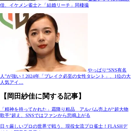
佳、イケメン雀士と「結婚リーチ」同棲撮
やっぱり“SNS有名
人”が強い！2024年「ブレイク必至の女性タレント」、1位の大
人気アイ…
【岡田紗佳に関する記事】
「精神を持ってかれた」霜降り粗品 アルバム売上が“超大物
歌手”超え、SNSではファンから悲鳴上がる
日々厳しいプロの世界で戦う、現役女流プロ雀士！FLASHデ