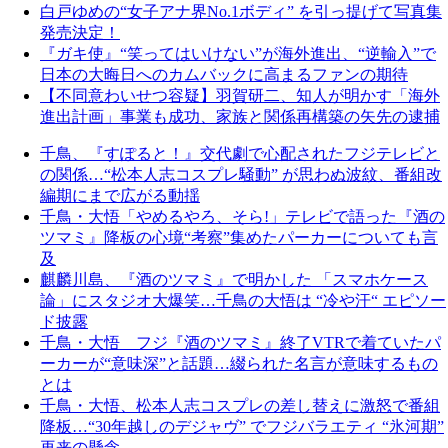
白戸ゆめの“女子アナ界No.1ボディ” を引っ提げて写真集
発売決定！
『ガキ使』“笑ってはいけない”が海外進出、“逆輸入”で
日本の大晦日へのカムバックに高まるファンの期待
【不同意わいせつ容疑】羽賀研二、知人が明かす「海外
進出計画」事業も成功、家族と関係再構築の矢先の逮捕
千鳥、『すぽると！』交代劇で心配されたフジテレビと
の関係…“松本人志コスプレ騒動” が思わぬ波紋、番組改
編期にまで広がる動揺
千鳥・大悟「やめるやろ、そら!」テレビで語った『酒の
ツマミ』降板の心境“考察”集めたパーカーについても言
及
麒麟川島、『酒のツマミ』で明かした 「スマホケース
論」にスタジオ大爆笑…千鳥の大悟は “冷や汗“ エピソー
ド披露
千鳥・大悟 フジ『酒のツマミ』終了VTRで着ていたパ
ーカーが“意味深”と話題…綴られた名言が意味するもの
とは
千鳥・大悟、松本人志コスプレの差し替えに激怒で番組
降板…“30年越しのデジャヴ” でフジバラエティ “氷河期”
再来の懸念