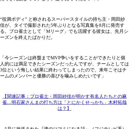
“役満ボディ” と称されるスーパースタイルの持ち主・岡田紗
佳が、タイで撮影された5年ぶりとなる写真集を8月に発売す
る。プロ雀士として「Mリーグ」でも活躍する彼女は、先月シ
ーズンを終えたばかりだ。
「今シーズンは終盤までMVP争いをすることができたりと個
人的には満足できたシーズンだったんですが、チームとしては
3位という悔しい結果に終わってしまったので、来年こそはチ
ームのメンバーと優勝の喜びを噛みしめたいです」
【関連記事：プロ雀士・岡田紗佳が明かす有名人たちとの麻
雀…明石家さんまの打ち方は「とにかくせっかち」木村拓哉
は？】
5月に放送された『酒のツマミになる話』（フジテレビ系）