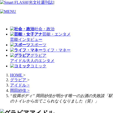
社会・政治
芸能・エンタメ
芸能
インタビュー
スポーツ
ライフ・マネー
グラビア
アイドル
大人のエンタメ
コミック
HOME
>
グラビア
>
アイドル
>
岡田紗佳
>
“役満ボディ” 岡田紗佳が明かす唯一のお酒の失敗談「駅
のトイレから出てこられなくなりました（笑）」
アイドル