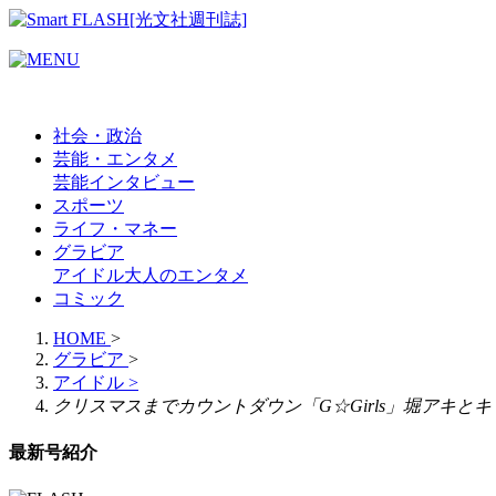
社会・政治
芸能・エンタメ
芸能
インタビュー
スポーツ
ライフ・マネー
グラビア
アイドル
大人のエンタメ
コミック
HOME
>
グラビア
>
アイドル
>
クリスマスまでカウントダウン「G☆Girls」堀アキと
最新号紹介