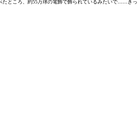
たところ、約55万球の電飾で飾られているみたいで……きっ