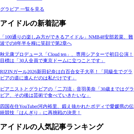
グラビア 一覧を見る
アイドルの新着記事
「100通りの楽しみ方ができるアイドル」NMB48安部若菜、難
波での8年半を糧に笑顔で第2章へ
秋元康プロデュース「Cloud ten」、専用シアターで初日公演！
目標は「30人全員で東京ドームに立つことです」
RIZINガール2026新田妃奈は白百合女子大卒！「同級生でグラ
ビアの道に進んだのは私だけです」
ピアニストとグラビアの「二刀流」音羽美奈「30歳まではグラ
ビア、その後は芸術で食べていきたいな」
四国在住YouTuber河内裕里、鍛え抜かれたボディで愛媛県の伝
統競技「はんぎり」に再挑戦の決意！
アイドルの人気記事ランキング