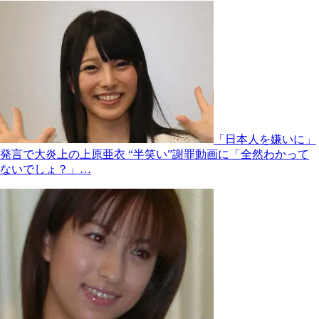
「日本人を嫌いに」
発言で大炎上の上原亜衣 “半笑い”謝罪動画に「全然わかって
ないでしょ？」…