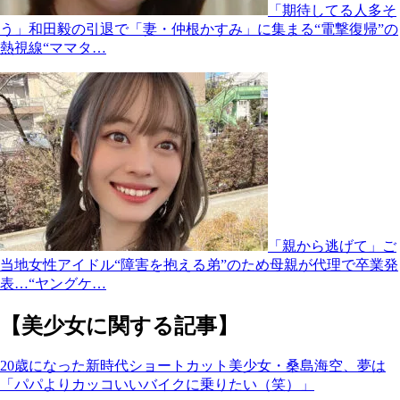
「期待してる人多そ
う」和田毅の引退で「妻・仲根かすみ」に集まる“電撃復帰”の
熱視線“ママタ…
「親から逃げて」ご
当地女性アイドル“障害を抱える弟”のため母親が代理で卒業発
表…“ヤングケ…
【美少女に関する記事】
20歳になった新時代ショートカット美少女・桑島海空、夢は
「パパよりカッコいいバイクに乗りたい（笑）」