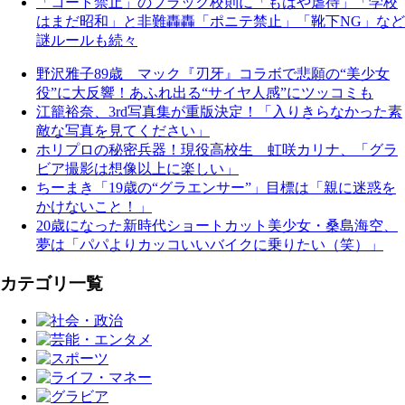
「コート禁止」のブラック校則に「もはや虐待」「学校
はまだ昭和」と非難轟轟「ポニテ禁止」「靴下NG」など
謎ルールも続々
野沢雅子89歳 マック『刃牙』コラボで悲願の“美少女
役”に大反響！あふれ出る“サイヤ人感”にツッコミも
江籠裕奈、3rd写真集が重版決定！「入りきらなかった素
敵な写真を見てください」
ホリプロの秘密兵器！現役高校生 虹咲カリナ、「グラ
ビア撮影は想像以上に楽しい」
ちーまき「19歳の“グラエンサー”」目標は「親に迷惑を
かけないこと！」
20歳になった新時代ショートカット美少女・桑島海空、
夢は「パパよりカッコいいバイクに乗りたい（笑）」
カテゴリ一覧