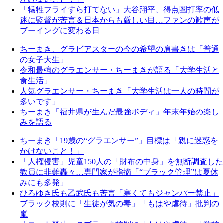
「犠牲フライすら打てない」大谷翔平、得点圏打率の低
迷に監督が苦言＆日本からも厳しい目…ファンの歓声が
ブーイングに変わる日
ちーまき、グラビアスターの今の希望の肩書きは「普通
の女子大生」
令和最強のグラエンサー・ちーまきが語る「大学生活と
食生活」
人気グラエンサー・ちーまき「大学生活は一人の時間が
多いです」
ちーまき「福井県が生んだ最強ボディ」年末年始の楽し
みを語る
ちーまき「19歳の“グラエンサー”」目標は「親に迷惑を
かけないこと！」
「人権侵害」児童150人の「財布の中身」を無断調査した
教員に非難轟々…専門家が指摘「“ブラック管理”は夏休
みにも多発」
ひろゆき氏も乙武氏も苦言「寒くてもジャンパー禁止」
ブラック校則に「生徒が気の毒」「もはや虐待」批判の
嵐