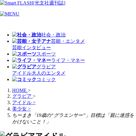
社会・政治
芸能・エンタメ
芸能
インタビュー
スポーツ
ライフ・マネー
グラビア
アイドル
大人のエンタメ
コミック
HOME
>
グラビア
>
アイドル
>
美少女
>
ちーまき「19歳の“グラエンサー”」目標は「親に迷惑を
かけないこと！」
アイドル