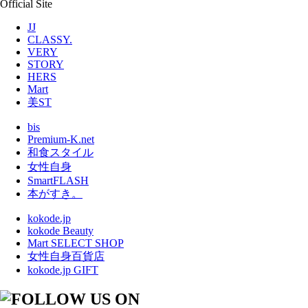
Official Site
JJ
CLASSY.
VERY
STORY
HERS
Mart
美ST
bis
Premium-K.net
和食スタイル
女性自身
SmartFLASH
本がすき。
kokode.jp
kokode Beauty
Mart SELECT SHOP
女性自身百貨店
kokode.jp GIFT