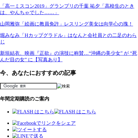
「高一ミスコン2019」グランプリの千葉 祐夕「高校生のとき
は、やんちゃでした……」
山岡雅弥「絵画に教員免許」レスリング美女は向学心の塊！
堀みなみ「Hカップグラドル」はなんと会社員との二足のわら
じ
新垣結衣、映画『正欲』の演技に称賛…“沖縄の美少女” が “死
んだ目の女” に【写真あり】
今、あなたにおすすめの記事
年間定期購読のご案内