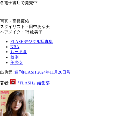
各電子書店で発売中!
写真・高橋慶佑
スタイリスト・田中あゆ美
ヘアメイク・哘 絵美子
FLASHデジタル写真集
NBA
ちーまき
校則
美少女
出典元:
週刊FLASH 2024年11月26日号
著者:
『FLASH』編集部