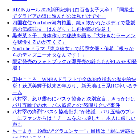
RIZINガール2026新田妃奈は白百合女子大卒！「同級生
でグラビアの道に進んだのは私だけです」
四国在住YouTuber河内裕里、鍛え抜かれたボディで愛媛
県の伝統競技「はんぎり」に再挑戦の決意！
黒嵜菜々子、身体作りの秘訣を語る「大好きなラーメン
を我慢するのが辛くて」
YouTubeドラマ『東京彼女』で話題女優・侑希「根っか
らのディズニーオタなんです！」
限定発売のフォトブックが即完売の鈴ももがFLASH初登
場！
田中こころ WNBAドラフトで全体38位指名の歴史的快
挙！萩原美輝子以来29年ぶり、新天地は日系HC率いるチ
ーム
八村塁、怒り露わにバスケ協会と決別宣言…きっかけは
パリ五輪でのホーバス監督との“怒鳴り合い”事件
八村塁の痛烈“バスケ協会批判”が物議…パリ五輪のプレ
ーにファンからは「チームをぶっ壊した」本人に厳しい
声も
ちーまき「19歳の“グラエンサー”」目標は「親に迷惑を
かけないこと！」