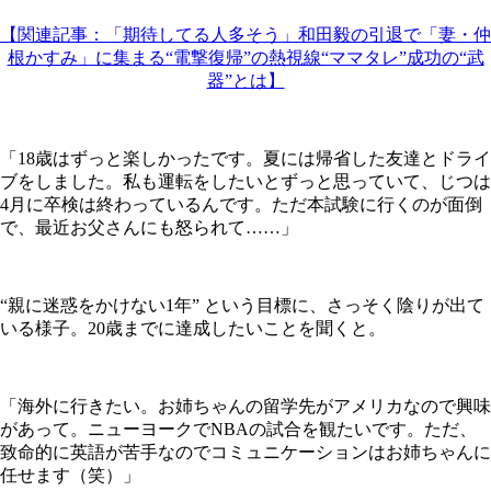
【関連記事：「期待してる人多そう」和田毅の引退で「妻・仲
根かすみ」に集まる“電撃復帰”の熱視線“ママタレ”成功の“武
器”とは】
「18歳はずっと楽しかったです。夏には帰省した友達とドライ
ブをしました。私も運転をしたいとずっと思っていて、じつは
4月に卒検は終わっているんです。ただ本試験に行くのが面倒
で、最近お父さんにも怒られて……」
“親に迷惑をかけない1年” という目標に、さっそく陰りが出て
いる様子。20歳までに達成したいことを聞くと。
「海外に行きたい。お姉ちゃんの留学先がアメリカなので興味
があって。ニューヨークでNBAの試合を観たいです。ただ、
致命的に英語が苦手なのでコミュニケーションはお姉ちゃんに
任せます（笑）」