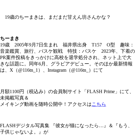
19歳のちーまきは、まだまだ甘えん坊さんかな？
ちーまき
19歳 2005年9月7日生まれ 福井県出身 T157 O型 趣味：
音楽鑑賞、旅行、バスケ観戦 特技：バスケ 2023年、下着の
PR案件投稿をきっかけに高校を退学処分され、ネット上で大
きな話題に。同年6月、グラビアデビュー。そのほか最新情報
は、X（@116tn_1）、Instagram（@116tn_）にて
月額1100円（税込み）の会員制サイト「FLASH Prime」にて、
未掲載写真＆
メイキング動画を随時公開中！アクセスは
こちら
FLASHデジタル写真集 『彼女が猫になったら…』＆『もう、
子供じゃないよ。』が