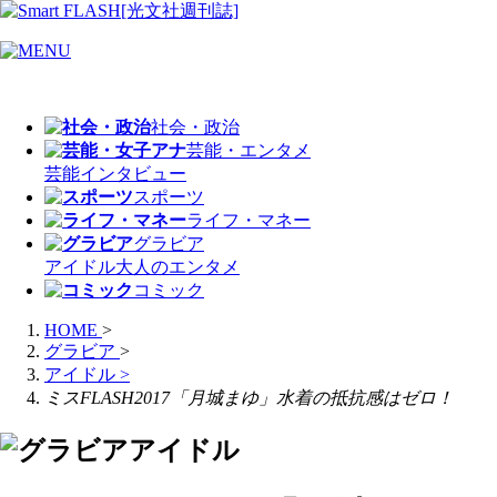
社会・政治
芸能・エンタメ
芸能
インタビュー
スポーツ
ライフ・マネー
グラビア
アイドル
大人のエンタメ
コミック
HOME
>
グラビア
>
アイドル
>
ミスFLASH2017「月城まゆ」水着の抵抗感はゼロ！
アイドル