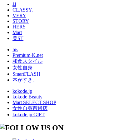
JJ
CLASSY.
VERY
STORY
HERS
Mart
美ST
bis
Premium-K.net
和食スタイル
女性自身
SmartFLASH
本がすき。
kokode.jp
kokode Beauty
Mart SELECT SHOP
女性自身百貨店
kokode.jp GIFT