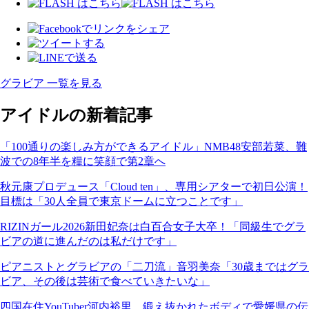
グラビア 一覧を見る
アイドルの新着記事
「100通りの楽しみ方ができるアイドル」NMB48安部若菜、難
波での8年半を糧に笑顔で第2章へ
秋元康プロデュース「Cloud ten」、専用シアターで初日公演！
目標は「30人全員で東京ドームに立つことです」
RIZINガール2026新田妃奈は白百合女子大卒！「同級生でグラ
ビアの道に進んだのは私だけです」
ピアニストとグラビアの「二刀流」音羽美奈「30歳まではグラ
ビア、その後は芸術で食べていきたいな」
四国在住YouTuber河内裕里、鍛え抜かれたボディで愛媛県の伝