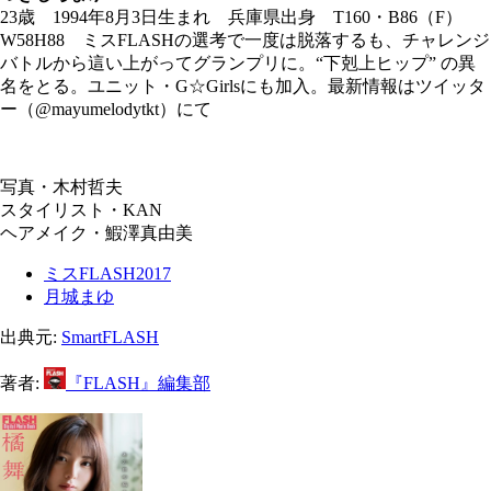
23歳 1994年8月3日生まれ 兵庫県出身 T160・B86（F）
W58H88 ミスFLASHの選考で一度は脱落するも、チャレンジ
バトルから這い上がってグランプリに。“下剋上ヒップ” の異
名をとる。ユニット・G☆Girlsにも加入。最新情報はツイッタ
ー（@mayumelodytkt）にて
写真・木村哲夫
スタイリスト・KAN
ヘアメイク・鰕澤真由美
ミスFLASH2017
月城まゆ
出典元:
SmartFLASH
著者:
『FLASH』編集部