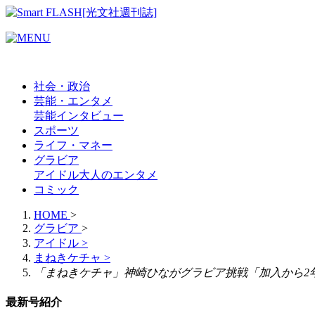
社会・政治
芸能・エンタメ
芸能
インタビュー
スポーツ
ライフ・マネー
グラビア
アイドル
大人のエンタメ
コミック
HOME
>
グラビア
>
アイドル
>
まねきケチャ
>
「まねきケチャ」神崎ひながグラビア挑戦「加入から2
最新号紹介