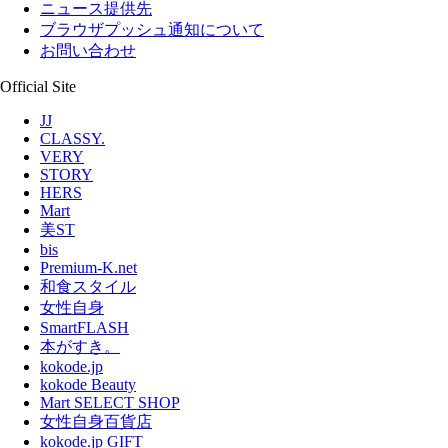
ニュース提供先
ブラウザプッシュ通知について
お問い合わせ
Official Site
JJ
CLASSY.
VERY
STORY
HERS
Mart
美ST
bis
Premium-K.net
和食スタイル
女性自身
SmartFLASH
本がすき。
kokode.jp
kokode Beauty
Mart SELECT SHOP
女性自身百貨店
kokode.jp GIFT