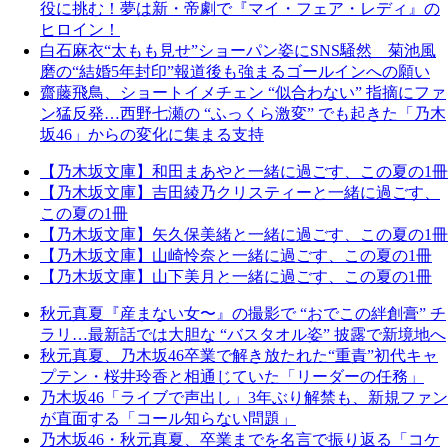
役に挑む！夢は新・帝劇で『マイ・フェア・レディ』の
ヒロイン！
白石麻衣“太もも見せ”ショーパン姿にSNS騒然 菊池風
磨の“結婚5年封印”報道後も強まるゴールインへの願い
齋藤飛鳥、ショートイメチェン “似合わない” 指摘にファ
ン猛反発…西野七瀬の “ふっくら激変” でも起きた「乃木
坂46」からの変化に集まる支持
【乃木坂文庫】和田まあやと一緒に過ごす、この夏の1冊
【乃木坂文庫】吉田綾乃クリスティーと一緒に過ごす、
この夏の1冊
【乃木坂文庫】矢久保美緒と一緒に過ごす、この夏の1冊
【乃木坂文庫】山崎怜奈と一緒に過ごす、この夏の1冊
【乃木坂文庫】山下美月と一緒に過ごす、この夏の1冊
秋元真夏『産まない女〜』の撮影で “おでこの絆創膏” チ
ラリ…最新話では大胆な “バスタオル姿” 披露で新境地へ
秋元真夏、乃木坂46卒業で解き放たれた“重責”初代キャ
プテン・桜井玲香と相通じていた「リーダーの任務」
乃木坂46「ライブで声出し」3年ぶり解禁も、新規ファン
が直面する「コール知らない問題」
乃木坂46・秋元真夏、卒業までを名言で振り返る「コケ