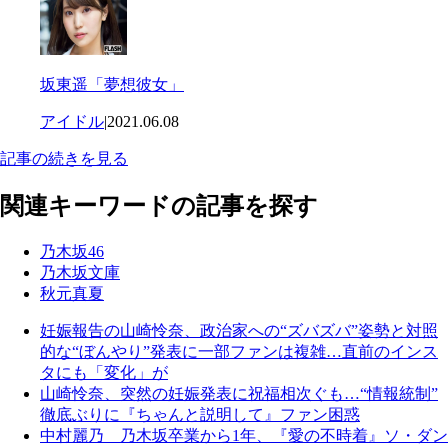
坂東遥「夢想彼女」
アイドル
|
2021.06.08
記事の続きを見る
関連キーワードの記事を探す
乃木坂46
乃木坂文庫
秋元真夏
妊娠報告の山崎怜奈、政治家への“ズバズバ”姿勢と対照
的な“ぼんやり”発表に一部ファンは複雑…直前のインス
タにも「変化」が
山崎怜奈、突然の妊娠発表に祝福相次ぐも…“情報統制”
徹底ぶりに『ちゃんと説明して』ファン困惑
中村麗乃 乃木坂卒業から1年、『愛の不時着』ソ・ダン