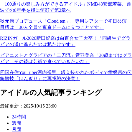
「100通りの楽しみ方ができるアイドル」NMB48安部若菜、難
波での8年半を糧に笑顔で第2章へ
秋元康プロデュース「Cloud ten」、専用シアターで初日公演！
目標は「30人全員で東京ドームに立つことです」
RIZINガール2026新田妃奈は白百合女子大卒！「同級生でグラ
ビアの道に進んだのは私だけです」
ピアニストとグラビアの「二刀流」音羽美奈「30歳まではグラ
ビア、その後は芸術で食べていきたいな」
四国在住YouTuber河内裕里、鍛え抜かれたボディで愛媛県の伝
統競技「はんぎり」に再挑戦の決意！
アイドルの人気記事ランキング
最終更新：2025/10/15 23:00
24時間
週間
月間