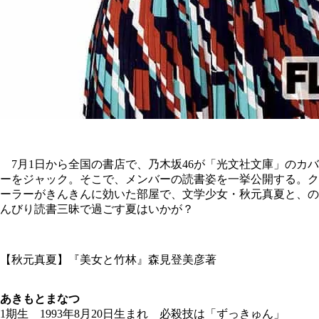
7月1日から全国の書店で、乃木坂46が「光文社文庫」のカバ
ーをジャック。そこで、メンバーの読書姿を一挙公開する。ク
ーラーがきんきんに効いた部屋で、文学少女・秋元真夏と、の
んびり読書三昧で過ごす夏はいかが？
【秋元真夏】『美女と竹林』森見登美彦著
あきもとまなつ
1期生 1993年8月20日生まれ 必殺技は「ずっきゅん」