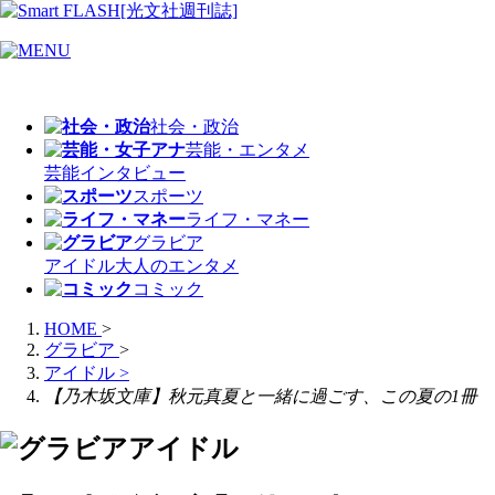
社会・政治
芸能・エンタメ
芸能
インタビュー
スポーツ
ライフ・マネー
グラビア
アイドル
大人のエンタメ
コミック
HOME
>
グラビア
>
アイドル
>
【乃木坂文庫】秋元真夏と一緒に過ごす、この夏の1冊
アイドル